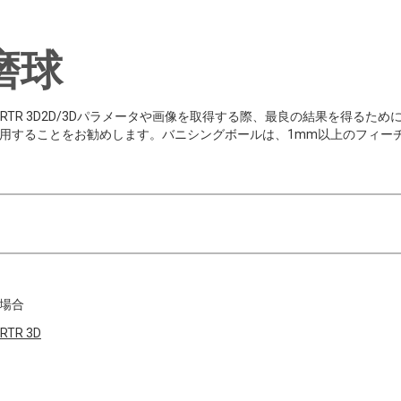
磨球
ector RTR 3D2D/3Dパラメータや画像を取得する際、最良の結果を
用することをお勧めします。バニシングボールは、1mm以上のフィー
場合
RTR 3D