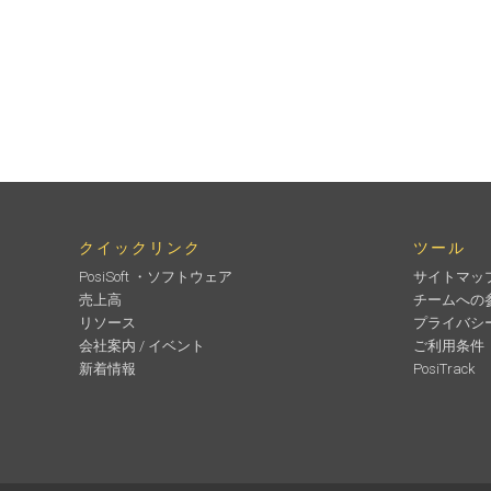
クイックリンク
ツール
PosiSoft ・ソフトウェア
サイトマッ
売上高
チームへの
リソース
プライバシ
会社案内 / イベント
ご利用条件
新着情報
PosiTrack