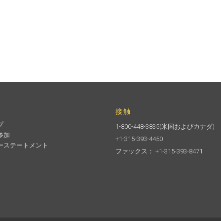
接触
プ
1-800-448-3835
(米国およびカナダ)
参加
+1-315-393-4450
ーステートメント
ファックス： +1-315-393-8471