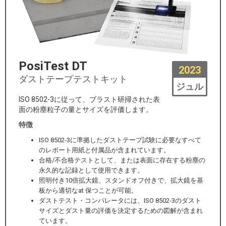
PosiTest DT
2023
ダストテープテストキット
ジュル
ISO 8502-3に従って、ブラスト研掃された表
面の粉塵粒子の量とサイズを評価します。
特徴
ISO 8502-3に準拠したダストテープ試験に必要なすべて
のレポート用紙と付属品が含まれています。
合格/不合格テストとして、または表面に存在する粉塵の
永久的な記録として使用できます。
照明付き10倍拡大鏡、スタンドオフ付きで、拡大鏡を基
板から適切なat 保つことが可能。
ダストテスト・コンパレータには、ISO 8502-3のダスト
サイズとダスト量の評価を決定するための図解が含まれ
ています。