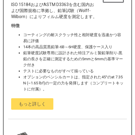
ISO 15184およびASTM D3363を含む国内お
よび国際規格に準拠し、鉛筆試験（Wolff-
Wilborn）によりフィルム硬度を測定します。
特徴
コーティングの耐スクラッチ性と相対硬度を迅速かつ容
易に評価
14本の高品質黒鉛筆-6B～6H硬度、保護ケース入り
鉛筆硬度試験専用に設計された特注アルミ製鉛筆削り-黒
鉛の長さを正確に測定するための5mmと6mmの基準マー
ク付き
テストに必要なものがすべて揃っている
オプションのペンシルカートは、指定された45°のat 7.35
N (~1.65 lbf)の一定の力を発揮します（コンプリートキッ
トに付属）。
もっと詳しく