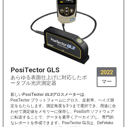
PosiTector GLS
2022
あらゆる表面仕上げに対応したポ
マー
ータブル光沢測定器
新しい
PosiTector
GLS
グロスメーターは
、
PosiTector プラットフォームにグロス、反射率、ヘイズ測
定をもたらします。測定角度を3つまで選択でき、用途に合
わせて測定値をメモリーに保存し、PosiSoft ソフトウェア
に転送することで、データを素早くアーカイブし、専門的
なレポートを作成できます。PosiTector GLSは、DeFelsko