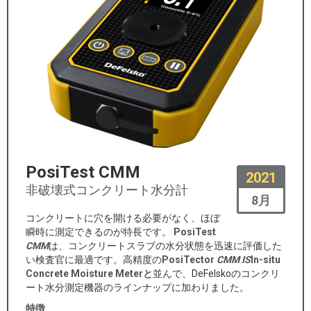
PosiTest CMM
2021
非破壊式コンクリート水分計
8月
コンクリートに穴を開ける必要がなく、ほぼ
瞬時に測定できるのが特長です。
PosiTest
CMM
は、コンクリートスラブの水分状態を迅速に評価した
い検査官に最適です。高精度の
PosiTector
CMM IS
In-situ
Concrete Moisture Meterと
並んで、DeFelskoのコンクリ
ート水分測定機器のラインナップに加わりました。
特徴