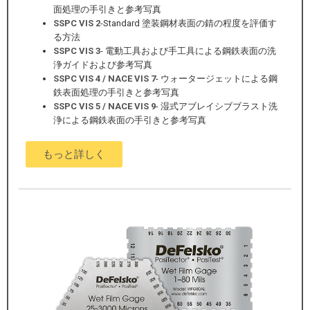
面処理の手引きと参考写真
SSPC VIS 2
-Standard 塗装鋼材表面の錆の程度を評価す
る方法
SSPC VIS 3
- 電動工具および手工具による鋼鉄表面の洗
浄ガイドおよび参考写真
SSPC VIS 4 / NACE VIS 7
- ウォータージェットによる鋼
鉄表面処理の手引きと参考写真
SSPC VIS 5 / NACE VIS 9
- 湿式アブレイシブブラスト洗
浄による鋼鉄表面の手引きと参考写真
もっと詳しく