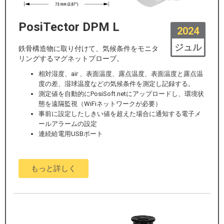
PosiTector DPM L
2024
ジュル
鉄骨構造物に取り付けて、気候条件をモニタ
リングするマグネットプローブ。
相対湿度、air 、表面温度、露点温度、表面温度と露点温
度の差、湿球温度などの気候条件を測定し記録する。
測定値を自動的にPosiSoft.netにアップロードし、環境状
態を遠隔監視（WiFiネットワークが必要）
事前に設定したしきい値を超えた場合に通知する電子メ
ールアラームの設定
連続給電用USBポート
もっと詳しく