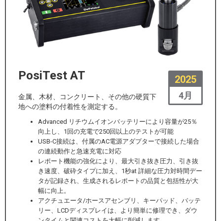
PosiTest AT
2025
4月
金属、木材、コンクリート、その他の硬質下
地への塗料の付着性を測定する。
Advanced リチウムイオンバッテリーにより容量が25％
向上し、1回の充電で250回以上のテストが可能
USB-C接続は、付属のAC電源アダプターで接続した場合
の連続動作と急速充電に対応
レポート機能の強化により、最大引き抜き圧力、引き抜
き速度、破砕タイプに加え、1秒at 詳細な圧力対時間デー
タが記録され、生成されるレポートの品質と包括性が大
幅に向上。
アクチュエータ/ホースアセンブリ、キーパッド、バッテ
リー、LCDディスプレイは、より簡単に修理でき、ダウ
ンタイムと関連コストを大幅に削減します。