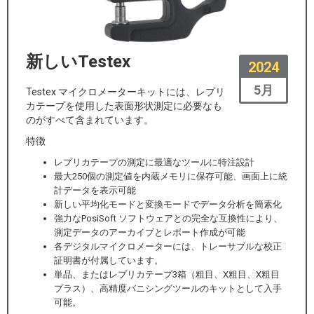
新しいTestex
2024
5月
Testex マイクロメーターキットには、レプリ
カテープを使用した表面形状測定に必要なも
のがすべて含まれています。
特徴
レプリカテープの測定に最適なツールに特注設計
最大250個の測定値を内蔵メモリに保存可能、画面上に統
計データを表示可能
新しい平均化モードと変換モードでデータ分析を簡素化
強力なPosiSoft ソフトウェアとの完全な互換性により、
測定データのアーカイブとレポート作成が可能
各デジタルマイクロメーターには、トレーサブルな校正
証明書が付属しています。
単品、またはレプリカテープ3箱（粗目、X粗目、X粗目
プラス）、高精度バニシングツールのキットとして入手
可能。