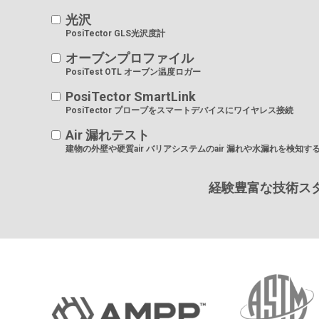
光沢
PosiTector GLS光沢度計
オーブンプロファイル
PosiTest OTL オーブン温度ロガー
PosiTector SmartLink
PosiTector プローブをスマートデバイスにワイヤレス接続
Air 漏れテスト
建物の外壁や硬質air バリアシステムのair 漏れや水漏れを検知す
経験豊富な技術ス