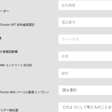
プリーダー
iTector IRT 赤外線温度計
機
ハッチ接着試験機
t CMM コンクリート水分計
Tector BHI バーコル硬度インプレッ
電圧ホリデー検出器