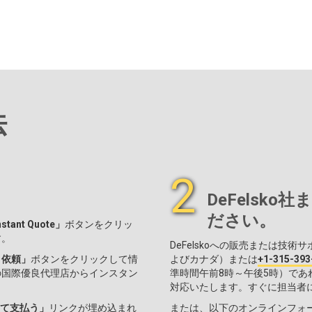
法
2
DeFelsk
ださい。
nstant Quote」
ボタンをクリッ
す。
DeFelskoへの販売または技
り依頼」
ボタンをクリックして情
よびカナダ）または
+1-315-39
の国際優良代理店からインスタン
準時間午前8時～午後5時）で
対応いたします。すぐに担当者
て支払う」
リンクが埋め込まれ
または、以下のオンラインフォ