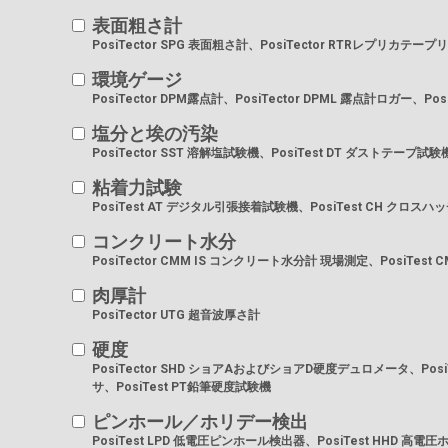
表面粗さ計
PosiTector SPG 表面粗さ計、PosiTector RTRレプリカテー
環境ゲージ
PosiTector DPM露点計、PosiTector DPML 露点計ロガー、Pos
塩分と埃の汚染
PosiTector SST 溶解塩試験機、PosiTest DT ダストテープ試験
粘着力試験
PosiTest AT デジタル引張接着試験機、PosiTest CH クロス
コンクリート水分
PosiTector CMM IS コンクリート水分計 現場測定、PosiTes
肉厚計
PosiTector UTG 超音波厚さ計
硬度
PosiTector SHD ショアAおよびショアD硬度デュロメータ、Posi
サ、PosiTest PT鉛筆硬度試験機
ピンホール／ホリデー検出
PosiTest LPD 低電圧ピンホール検出器、PosiTest HHD 高