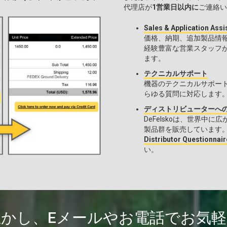
。
代理店が
1営業日以内に
ご連絡い
Sales & Application Assi
価格、納期、追加製品情
経験豊富な営業スタッフ
ます。
テクニカルサポート
機器のテクニカルサポー
らゆる質問に対応します
ディストリビューターへ
DeFelskoは、世界
製品群を販売しています
Distributor Ques
い。
生かし、Eメールやお電話でお気