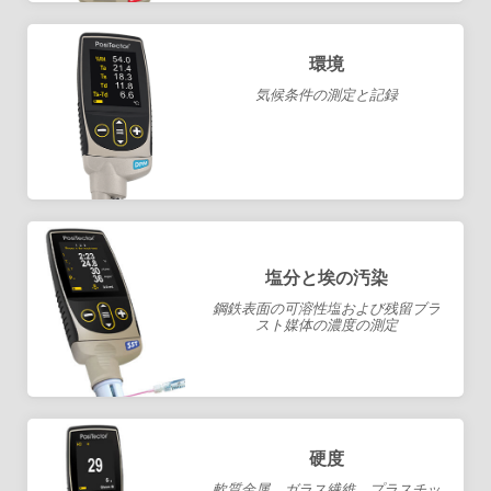
環境
気候条件の測定と記録
塩分と埃の汚染
鋼鉄表面の可溶性塩および残留ブラ
スト媒体の濃度の測定
硬度
軟質金属、ガラス繊維、プラスチッ