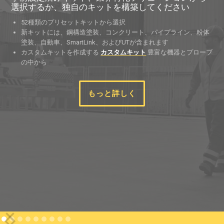
露点計ロガー・プラス
い
鋼構造物に取り付けて気候条件を監視する
ローブ
イン、粉体
相対湿度、air 、表面温度、露点温度、表面温度と露
とプローブ
差、湿球温度などの気候条件を測定し記録する。
単4電池1本で最大600日間、環境パラメータを独立記
ポートによる連続給電
ユーザーが指定したat PosiSoft.netに測定値を自動
ロードし、環境状態を遠隔監視（WiFiネットワーク
もっと詳しく
Slide 2 of 9.