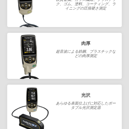
ク、ゴム、塗料、コーティング、ラ
イニングの圧痕硬さ測定
肉厚
超音波による鉄鋼、プラスチックな
どの肉厚測定
光沢
あらゆる表面仕上げに対応したポー
タブル光沢測定器