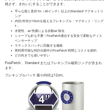
残さず、きれいにすることができます。
平らな面と直径1m（40インチ）以上のStandard マグネットリ
ング
内径/外径が10cmを超えるフレキシブル・マグネット・リング
† 。
水密性、air 性膜による自動air 除去
シャープも針も不要！PosiPatch適合する安全で柔軟なディス
ペンサーチップ
ラテックスパッチに匹敵する価格
再利用可能な特許出願中のPosiPatch 時間とコストを節約
どの向きでも使いやすい
PosiPatch 、Standard またはフレキシブル磁気リングが含まれ
ます。
フレキシブルパッチ 最小内径は12cm。