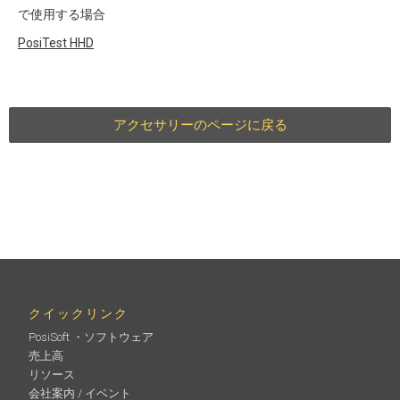
で使用する場合
PosiTest
HHD
アクセサリーのページに戻る
クイックリンク
PosiSoft ・ソフトウェア
売上高
リソース
会社案内 / イベント