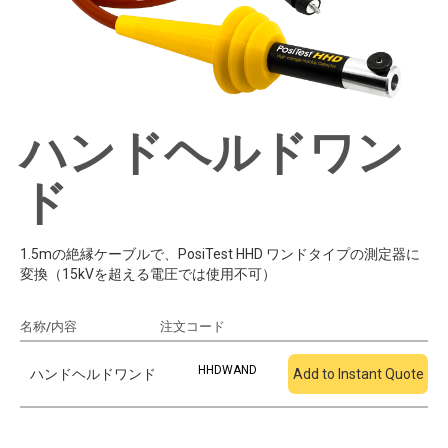
ハンドヘルドワン
ド
1.5mの絶縁ケーブルで、PosiTest HHD ワンドタイプの測定器に
変換（15kVを超える電圧では使用不可）
名称/内容
注文コード
見積もりに追加
HHDWAND
ハンドヘルドワンド
Add to Instant Quote