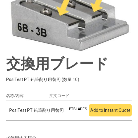
交換用ブレード
PosiTest PT 鉛筆削り用替刃 (数量 10)
名称/内容
注文コード
見積もりに追加
PTBLADES
PosiTest PT 鉛筆削り用替刃
Add to Instant Quote