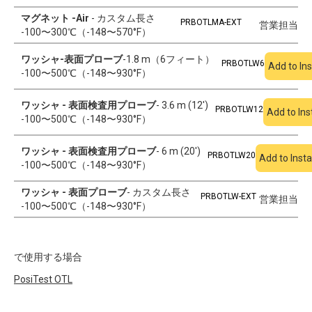
マグネット -Air
- カスタム長さ
PRBOTLMA-EXT
営業担当
-100〜300℃（-148〜570°F）
ワッシャ-表面プローブ
-1.8 m（6フィート）
PRBOTLW6
Add to In
-100〜500℃（-148〜930°F）
ワッシャ - 表面検査用プローブ
- 3.6 m (12')
PRBOTLW12
Add to Ins
-100〜500℃（-148〜930°F）
ワッシャ - 表面検査用プローブ
- 6 m (20')
PRBOTLW20
Add to Inst
-100〜500℃（-148〜930°F）
ワッシャ - 表面プローブ
- カスタム長さ
PRBOTLW-EXT
営業担当
-100〜500℃（-148〜930°F）
で使用する場合
PosiTest
OTL