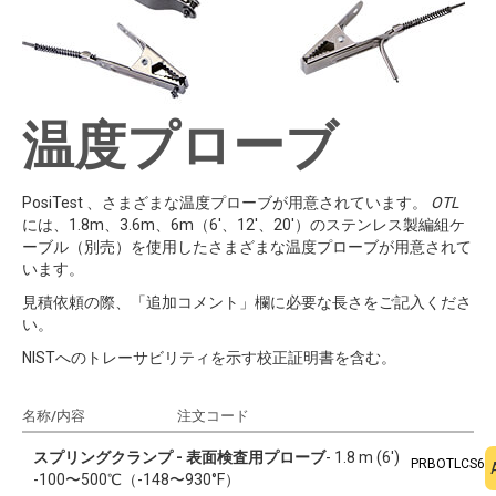
温度プローブ
PosiTest 、さまざまな温度プローブが用意されています。
OTL
には、1.8m、3.6m、6m（6'、12'、20'）のステンレス製編組ケ
ーブル（別売）を使用したさまざまな温度プローブが用意されて
います。
見積依頼の際、「追加コメント」欄に必要な長さをご記入くださ
い。
NISTへのトレーサビリティを示す校正証明書を含む。
名称/内容
注文コード
見積もりに追加
スプリングクランプ - 表面検査用プローブ
- 1.8 m (6')
PRBOTLCS6
-100〜500℃（-148〜930°F）