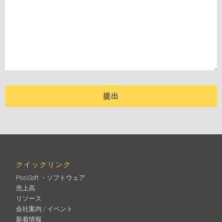
クイックリンク
PosiSoft ・ソフトウェア
売上高
リソース
会社案内 / イベント
新着情報