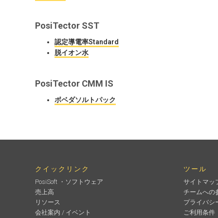
PosiTector
SST
認定導電率Standard
脱イオン水
PosiTector
CMM IS
ボベダソルトパック
クイックリンク
ツール
PosiSoft ・ソフトウェア
サイトマッ
売上高
チームへの
リソース
プライバシ
会社案内 / イベント
ご利用条件