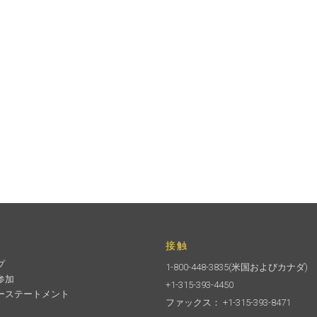
接触
プ
1-800-448-3835
(米国およびカナダ)
参加
+1-315-393-4450
ーステートメント
ファックス： +1-315-393-8471