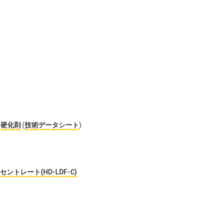
剤
硬化剤
(
技術データシート
)
レート(HD-LDF-C)