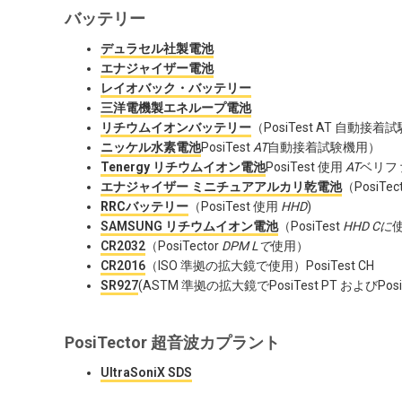
バッテリー
デュラセル社製電池
エナジャイザー電池
レイオバック・バッテリー
三洋電機製エネループ電池
リチウムイオンバッテリー
（PosiTest AT 自動接着試
ニッケル水素電池
PosiTest
AT
自動接着試験機用）
Tenergy リチウムイオン電池
PosiTest 使用
AT
ベリフ
エナジャイザー ミニチュアアルカリ乾電池
（PosiTec
RRCバッテリー
（PosiTest 使用
HHD
)
SAMSUNG リチウムイオン電池
（PosiTest
HHD Cに
CR2032
（PosiTector
DPM Lで
使用）
CR2016
（ISO 準拠の拡大鏡で使用）PosiTest CH
SR927
(ASTM 準拠の拡大鏡でPosiTest PT およびPosi
PosiTector 超音波カプラント
UltraSoniX SDS