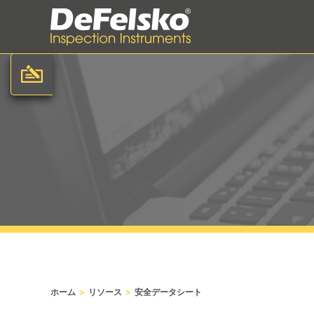
>
>
ホーム
リソース
安全データシート