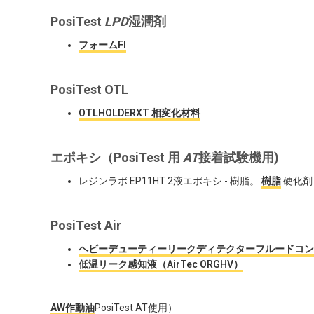
PosiTest
LPD
湿潤剤
フォームFl
PosiTest OTL
OTLHOLDERXT 相変化材料
エポキシ
（PosiTest 用
AT
接着試験機用)
レジンラボ EP11HT 2液エポキシ - 樹脂。
樹脂
硬化
PosiTest Air
ヘビーデューティーリークディテクターフルードコンセント
低温リーク感知液（AirTec ORGHV）
AW作動油
PosiTest AT使用）