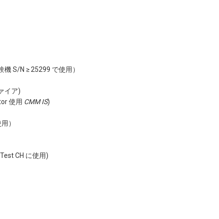
験機 S/N ≥ 25299 で使用）
ァイア)
tor 使用
CMM IS
)
使用）
Test CH に使用)