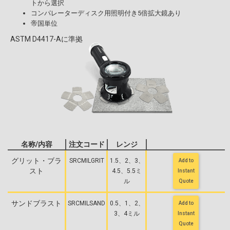
トから選択
コンパレーターディスク用照明付き5倍拡大鏡あり
帝国単位
ASTM D4417-Aに準拠
名称/内容
注文コード
レンジ
グリット・ブラ
SRCMILGRIT
1.5、2、3、
Add to
スト
4.5、5.5ミ
Instant
ル
Quote
サンドブラスト
SRCMILSAND
0.5、1、2、
Add to
3、4ミル
Instant
Quote