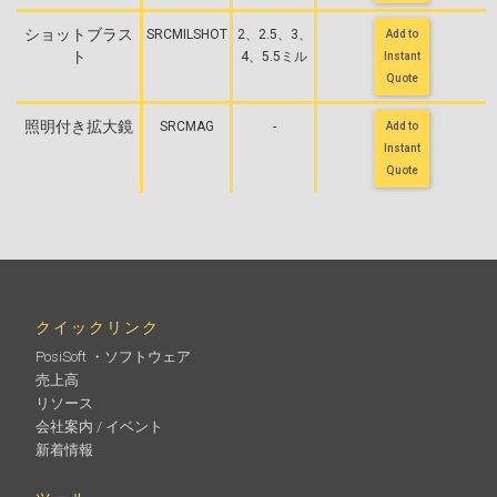
ショットブラス
SRCMILSHOT
2、2.5、3、
Add to
ト
4、5.5ミル
Instant
Quote
照明付き拡大鏡
SRCMAG
-
Add to
Instant
Quote
クイックリンク
PosiSoft ・ソフトウェア
売上高
リソース
会社案内 / イベント
新着情報