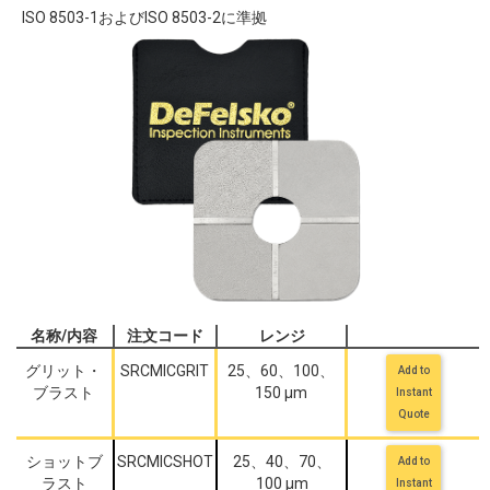
ISO 8503-1およびISO 8503-2に準拠
名称/内容
注文コード
レンジ
グリット・
SRCMICGRIT
25、60、100、
Add to
ブラスト
150 µm
Instant
Quote
ショットブ
SRCMICSHOT
25、40、70、
Add to
ラスト
100 µm
Instant