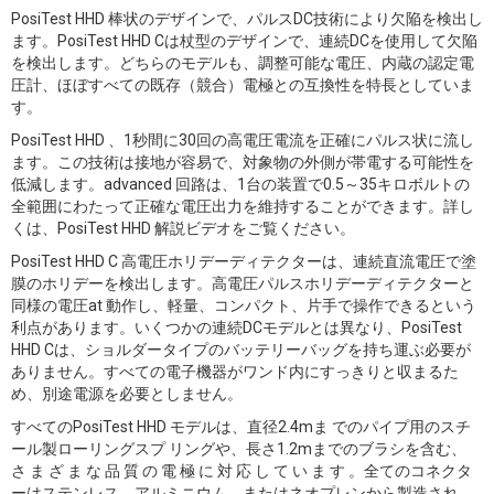
PosiTest HHD 棒状のデザインで、パルスDC技術により欠陥を検出し
ます。PosiTest HHD Cは杖型のデザインで、連続DCを使用して欠陥
を検出します。どちらのモデルも、調整可能な電圧、内蔵の認定電
圧計、ほぼすべての既存（競合）電極との互換性を特長としていま
す。
PosiTest HHD 、1秒間に30回の高電圧電流を正確にパルス状に流し
ます。この技術は接地が容易で、対象物の外側が帯電する可能性を
低減します。advanced 回路は、1台の装置で0.5～35キロボルトの
全範囲にわたって正確な電圧出力を維持することができます。詳し
くは、PosiTest HHD 解説ビデオをご覧ください。
PosiTest HHD C 高電圧ホリデーディテクターは、連続直流電圧で塗
膜のホリデーを検出します。高電圧パルスホリデーディテクターと
同様の電圧at 動作し、軽量、コンパクト、片手で操作できるという
利点があります。いくつかの連続DCモデルとは異なり、PosiTest
HHD Cは、ショルダータイプのバッテリーバッグを持ち運ぶ必要が
ありません。すべての電子機器がワンド内にすっきりと収まるた
め、別途電源を必要としません。
すべてのPosiTest HHD モデルは、直径2.4mま でのパイプ用のスチ
ール製ローリングスプ リングや、長さ1.2mまでのブラシを含む、
さ ま ざ ま な 品 質 の 電 極 に 対 応 し て い ま す 。全てのコネクタ
ーはステンレス、アルミニウム、またはネオプレンから製造され、