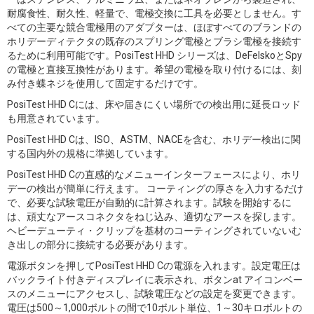
耐腐食性、耐久性、軽量で、電極交換に工具を必要としません。す
べての主要な競合電極用のアダプターは、ほぼすべてのブランドの
ホリデーディテクタの既存のスプリング電極とブラシ電極を接続す
るために利用可能です。PosiTest HHD シリーズは、DeFelskoとSpy
の電極と直接互換性があります。希望の電極を取り付けるには、刻
み付き蝶ネジを使用して固定するだけです。
PosiTest HHD Cには、床や届きにくい場所での検出用に延長ロッド
も用意されています。
PosiTest HHD Cは、ISO、ASTM、NACEを含む、ホリデー検出に関
する国内外の規格に準拠しています。
PosiTest HHD Cの直感的なメニューインターフェースにより、ホリ
デーの検出が簡単に行えます。 コーティングの厚さを入力するだけ
で、必要な試験電圧が自動的に計算されます。試験を開始するに
は、頑丈なアースコネクタをねじ込み、適切なアースを探します。
ヘビーデューティ・クリップを基材のコーティングされていないむ
き出しの部分に接続する必要があります。
電源ボタンを押してPosiTest HHD Cの電源を入れます。設定電圧は
バックライト付きディスプレイに表示され、ボタンat アイコンベー
スのメニューにアクセスし、試験電圧などの設定を変更できます。
電圧は500～1,000ボルトの間で10ボルト単位、1～30キロボルトの