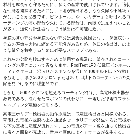
材料を腐食から守るために、多くの産業で使用されています。適切
な性能を発揮するためには、下地が露出するような欠陥や不連続面
がないことが必要です。ピンホール」や「ホリデー」と呼ばれるコ
ーティングの薄い部分や欠けている部分は、肉眼では見えないこと
が多く、適切な計測器なしでは検出は不可能に近い。
塗膜の薄い部分や塗膜のない部分は腐食の原因となり、保護膜シス
テムの寿命を大幅に縮める可能性があるため、休日の検出はこのよ
うな部分を特定するために必要なステップである。
これらの欠陥を検出するために使用する機器は、塗布されたコーテ
ィングの厚さによって異なります。PosiTest LPD 低電圧ピンホール
ディテクターは、湿らせたスポンジを通して100ボルト以下の電圧
を放射し、厚さ500ミクロンまたは20ミル以下のコーティングの欠
陥を見つけるのに理想的です。
しかし、500ミクロンを超えるコーティングには、高電圧検出器が
必要である。湿らせたスポンジの代わりに、帯電した導電性ブラシ
やスプリング電極を使用する。
高電圧ホリデー検出器の動作原理は、低電圧検出器と同様である。
帯電した電極を被膜の上を通過させ、ホリデーが発生すると電極か
ら下の基板に電流が流れます。この電流がアース線を通って検出器
に戻ると回路が完成し、音声と画像によるアラームが発生する。