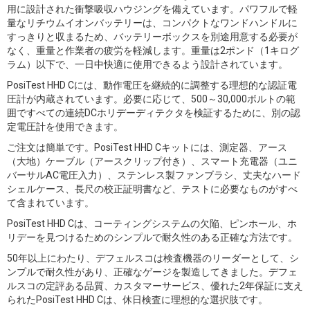
用に設計された衝撃吸収ハウジングを備えています。パワフルで軽
量なリチウムイオンバッテリーは、コンパクトなワンドハンドルに
すっきりと収まるため、バッテリーボックスを別途用意する必要が
なく、重量と作業者の疲労を軽減します。重量は2ポンド（1キログ
ラム）以下で、一日中快適に使用できるよう設計されています。
PosiTest HHD Cには、動作電圧を継続的に調整する理想的な認証電
圧計が内蔵されています。必要に応じて、500～30,000ボルトの範
囲ですべての連続DCホリデーディテクタを検証するために、別の認
定電圧計を使用できます。
ご注文は簡単です。PosiTest HHD Cキットには、測定器、アース
（大地）ケーブル（アースクリップ付き）、スマート充電器（ユニ
バーサルAC電圧入力）、ステンレス製ファンブラシ、丈夫なハード
シェルケース、長尺の校正証明書など、テストに必要なものがすべ
て含まれています。
PosiTest HHD Cは、コーティングシステムの欠陥、ピンホール、ホ
リデーを見つけるためのシンプルで耐久性のある正確な方法です。
50年以上にわたり、デフェルスコは検査機器のリーダーとして、シ
ンプルで耐久性があり、正確なゲージを製造してきました。デフェ
ルスコの定評ある品質、カスタマーサービス、優れた2年保証に支え
られたPosiTest HHD Cは、休日検査に理想的な選択肢です。