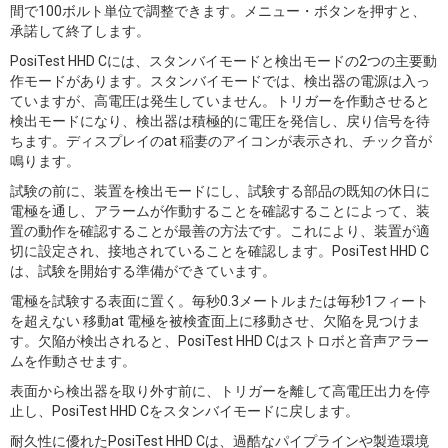
間で100ボルト単位で調整できます。メニュー・ボタンを押すと、
承諾して終了します。
PosiTest HHD Cには、スタンバイモードと検出モードの2つの主要動
作モードがあります。スタンバイモードでは、検出器の電源は入っ
ていますが、高電圧は発生していません。トリガーを作動させると
検出モードになり、検出器は積極的に電圧を発信し、戻り信号を待
ちます。ディスプレイのat 稲妻のアイコンが表示され、チック音が
鳴ります。
試験の前に、装置を検出モードにし、試験する部品の既知の休日に
電極を通し、アラームが作動することを確認することによって、装
置の動作を確認することが最善の方法です。これにより、装置が適
切に設定され、接地されていることを確認します。PosiTest HHD C
は、試験を開始する準備ができています。
電極を試験する表面に置く。毎秒0.3メートルまたは毎秒1フィート
を超えない 移動at 電極を被検査面上に移動させ、欠陥を見つけま
す。欠陥が検出されると、PosiTest HHD Cはストロボと音声アラー
ムを作動させます。
表面から検出器を取り外す前に、トリガーを離して高電圧出力を停
止し、PosiTest HHD Cをスタンバイモードに戻します。
耐久性に優れたPosiTest HHD Cは、過酷なパイプラインや製造環境