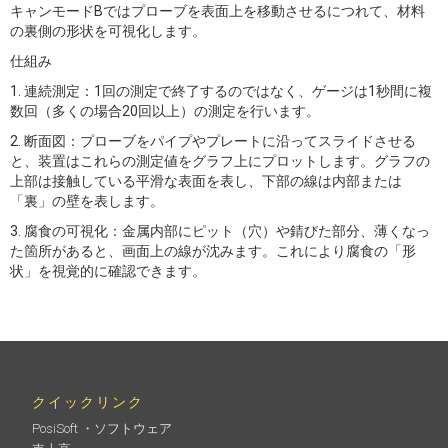
キャンモードBではプローブを表面上を移動させるにつれて、材料
の裏側の形状を可視化します。
仕組み
1. 連続測定：1回の測定で終了するのではなく、ゲージは1秒間に複
数回（多くの場合20回以上）の測定を行います。
2. 断面図：プローブをパイプやプレートに沿ってスライドさせる
と、装置はこれらの測定値をグラフ上にプロットします。グラフの
上部は接触している平滑な表面を表し、下部の線は内部または
「裏」の壁を表します。
3. 腐食の可視化：金属内部にピット（穴）や錆びた部分、薄くなっ
た箇所があると、画面上の線が沈みます。これにより腐食の「形
状」を視覚的に確認できます。
クイックリンク
PosiSoft ・ソフトウェア