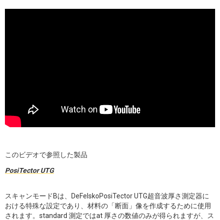
このビデオで参照した製品
PosiTector UTG
スキャンモードBは、DeFelskoPosiTector UTG超音波厚さ測定器に
おける特殊な設定であり、材料の「断面」像を作成するために使用
されます。standard 測定ではat 厚さの数値のみが得られますが、ス