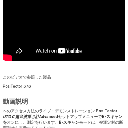
このビデオで参照した製品
PosiTector
UTG
動画説明
へのアクセス方法のライブ・デモンストレーション
PosiTector
UTG C
超音波厚さ計
Advanced
セットアップメニューで
B-スキャン
を
オンにし、測定を行います。
B-スキャン
モードは、被測定材の断
面形状を表示するモードです。