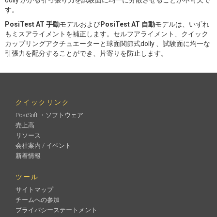
す。
PosiTest AT 手動
モデルおよび
PosiTest AT 自動
モデルは、いずれ
もミスアライメントを補正します。セルフアライメント、クイック
カップリングアクチュエーターと球面関節式dolly 、試験面に均一な
引張力を配分することができ、片寄りを防止します。
クイックリンク
PosiSoft ・ソフトウェア
売上高
リソース
会社案内 / イベント
新着情報
ツール
サイトマップ
チームへの参加
プライバシーステートメント