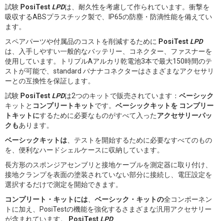
試験
PosiTest
LPD
は、耐久性を考慮して作られています。衝撃を
吸収するABSプラスチック製で、IP65の防塵・防滴性能を備えてい
ます。
スペアパーツや付属品のコストを削減するために
PosiTest
LPD
は、入手しやすい一般的なバッテリー、コネクター、ファスナーを
使用しています。トリプルAアルカリ乾電池3本で最大150時間のテ
ストが可能で、standard バナナコネクターはさまざまなアクセサリ
ーとの互換性を保証します。
試験
PosiTest
LPD
は2つのキットで販売されています：
ベーシック
キットと
コンプリートキット
です。
ベーシックキットを
コンプリー
トキットに
するために必要なものがすべて入った
アクセサリーパッ
クも
あります。
ベーシックキットは
、テストを開始するために必要なすべてのもの
を、便利なハードシェルケースに収納しています。
長方形のスポンジアセンブリと接地ケーブルを測定器に取り付け、
接地クランプを表面の塗装されていない部分に接続し、電圧設定を
選択するだけで測定を開始できます。
コンプリート・キットには
、
ベーシック・キットの
全コンポーネン
トに加え、PosiTestの機能を強化するさまざまな汎用アクセサリー
が含まれています。
PosiTest
LPD
.