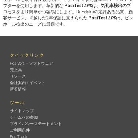
プターを使用します。革新的な
PosiTest
LPD
は、
気孔率検出の
プ
ロセスをより簡単かつ容易にします。DeFelskoの定評ある品質、顧
客サービス、卓越した2年保証に支えられた
PosiTest
LPD
は、ピン
ホール検出のニーズに最適です。
クイックリンク
PosiSoft ・ソフトウェア
売上高
リソース
会社案内 / イベント
新着情報
ツール
サイトマップ
チームへの参加
プライバシーステートメント
ご利用条件
PosiTrack