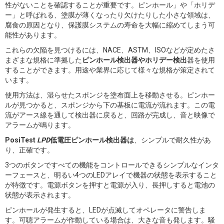
性がないことを確認することが重要です。ピンホール」や「ホリデ
ー」と呼ばれる、塗膜が薄くなったり欠けたりした小さな領域は、
腐食の原因となり、保護膜システムの寿命を大幅に縮めてしまう可
能性があります。
これらの欠陥を見つけるには、NACE、ASTM、ISOなどが定めたさ
まざまな規格に準拠した
ピンホール検出器やホリデー検出
器を使用
することができます。用途や業界に応じて様々な規格が策定されて
います。
使用方法は、湿らせたスポンジを塗布面上を移動させる。ピンホー
ルが見つかると、スポンジから下の基板に電流が流れます。この電
流がアース線を通して検出器に戻ると、回路が完成し、音と映像で
アラームが鳴ります。
PosiTest
LPD
低電圧ピンホール検出器は
、シンプルで耐久性があ
り、正確です。
3つのボタンですべての機能をコントロールできるシンプルなインタ
ーフェースと、明るい4つのLEDアレイで機器の状態を表示すること
が特徴です。電源ボタンを押すと電源が入り、長押しすると電池の
状態が表示されます。
ピンホールが発生すると、LEDが点滅してオペレータに警告しま
す。可聴アラームが作動している場合は、大きな音も発します。騒