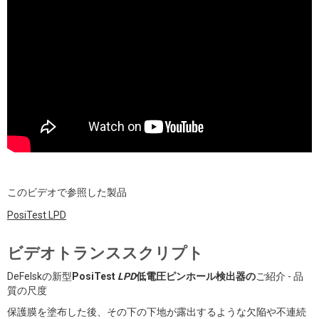
このビデオで参照した製品
PosiTest
LPD
ビデオトランススクリプト
DeFelskの新型
PosiTest
LPD
低電圧ピンホール検出器の
ご紹介 - 品
質の尺度
保護膜を塗布した後、その下の下地が露出するような欠陥や不連続