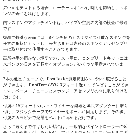
広い面をテストする場合、ローラースポンジは時間を節約し、スポ
ンジの寿命を延ばします。
内径スポンジアタッチメントは、パイプや空洞の内部の検査に最適
です。
複雑で特殊な表面には、8インチ角のカスタマイズ可能なスポンジを
任意の形状にカットし、長方形または内径のスポンジアッセンブリ
ーに取り付けて使用することができます。
高所や手の届かない場所でのテスト用に、
コンプリートキットには
スポンジの長さを延長するオプションがいくつか用意されていま
す。
2本の延長チューブで、Posi Testの測定範囲をすばやく広げること
ができます。
PosiTest
LPD
を3フィート近くまで伸ばすことができ
ます。ベース・チューブとスポンジ・アセンブリの間に取り付ける
だけです。
付属の15フィートのホットワイヤーを楽器と延長アダプターに取り
付け、マジックテープでワイヤーをポールに固定します。その後、
付属のカラビナで楽器をベルトに留めるだけです。
さらに遠くまで伸ばしたい場合は、一般的なペイントローラーの延
長ポールを取り付けるために、アクメネジまたはユニバーサルアダ