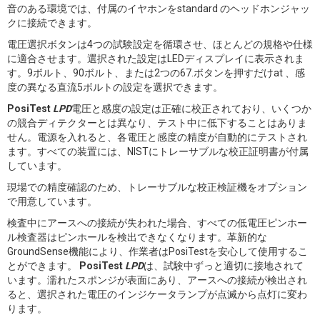
音のある環境では、付属のイヤホンをstandard のヘッドホンジャッ
クに接続できます。
電圧選択ボタンは4つの試験設定を循環させ、ほとんどの規格や仕様
に適合させます。選択された設定はLEDディスプレイに表示されま
す。9ボルト、90ボルト、または2つの67.ボタンを押すだけat 、感
度の異なる直流5ボルトの設定を選択できます。
PosiTest
LPD
電圧と感度の設定は正確に校正されており、いくつか
の競合ディテクターとは異なり、テスト中に低下することはありま
せん。電源を入れると、各電圧と感度の精度が自動的にテストされ
ます。すべての装置には、NISTにトレーサブルな校正証明書が付属
しています。
現場での精度確認のため、トレーサブルな校正検証機をオプション
で用意しています。
検査中にアースへの接続が失われた場合、すべての低電圧ピンホー
ル検査器はピンホールを検出できなくなります。革新的な
GroundSense機能により、作業者はPosiTestを安心して使用するこ
とができます。
PosiTest
LPD
は、試験中ずっと適切に接地されて
います。濡れたスポンジが表面にあり、アースへの接続が検出され
ると、選択された電圧のインジケータランプが点滅から点灯に変わ
ります。