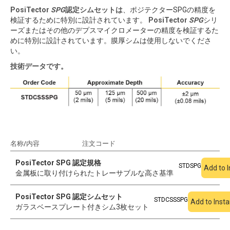
PosiTector
SPG
認定シムセットは
、ポジテクターSPGの精度を
検証するために特別に設計されています。
PosiTector
SPG
シリ
ーズまたはその他のデプスマイクロメーターの精度を検証するた
めに特別に設計されています。膜厚シムは使用しないでくださ
い。
技術データです。
名称/内容
注文コード
見積もりに追加
PosiTector SPG 認定規格
STDSPG
Add to 
金属板に取り付けられたトレーサブルな高さ基準
PosiTector SPG 認定シムセット
STDCSSSPG
Add to Inst
ガラスベースプレート付きシム3枚セット