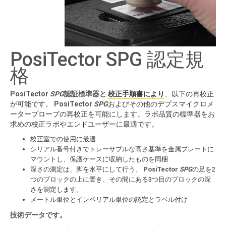
PosiTector SPG 認定規
格
PosiTector
SPG
認証標準器と
校正手順書により
、以下の再校正
が可能です。
PosiTector
SPG
およびその他のデプスマイクロメ
ータープローブの再校正を可能にします。ラボ品質の標準器をお
求めの校正ラボやエンドユーザーに最適です。
校正室での使用に最適
シリアル番号付きでトレーサブルな高さ基準を金属プレートに
マウントし、保護ケースに収納したものを同梱
深さの測定は、脚を水平にして行う。
PosiTector
SPG
の足を2
つのブロックの上に置き、その間にある3つ目のブロックの深
さを測定します。
メートル単位とインペリアル単位の認定とラベル付け
技術データです。