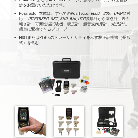
計をお選びいただけます。
PosiTector 本体は、すべてのPosiTector
6000
、
200
、
DPMに
対
応、
IRT
RTR
SPG
,
SST
,
SHD
,
BHI
,
UTG
膜厚計から露点計、表面
粗さ計、可溶性塩試験機、硬度計、超音波肉厚計、光沢
計に
簡単に変換できるプローブ
NISTまたはPTBへのトレーサビリティを示す校正証明書（長形
式）を含む。