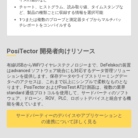
チャート、ヒストグラム、読み取り値、タイムスタンプな
ど、製品の種類ごとに収録する情報を選択可能
1つまたは複数のプローブと測定器タイプからマルチバッ
チレポートをコンパイルする
PosiTector 開発者向けリソース
有線USBからWiFiワイヤレステクノロジーまで、DeFelskoの装置
はadvanced ソフトウェア統合にも対応するデータ管理ソリュー
ションを提供します。保存データやライブストリーミングデー
タへのアクセスは、これまで以上にシンプルで柔軟なものとな
ります。PosiTector およびPosiTest AT計測器は、複数の業界
standard 通信プロトコルを使用して、サードパーティのソフト
ウェア、ドローン、ROV、PLC、ロボットデバイスと統合する機
能を備えています。
サードパーティーのデバイスやアプリケーションと
の連携について詳しく見る