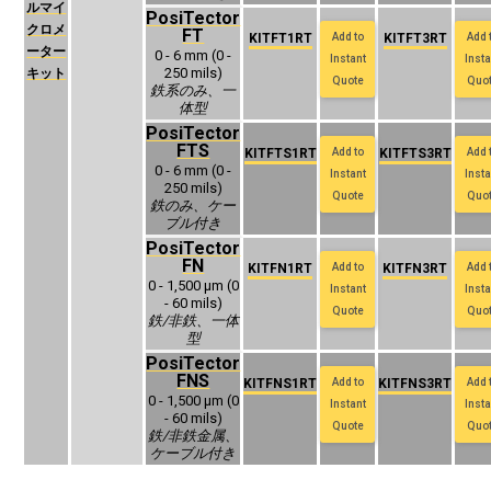
ルマイ
PosiTector
クロメ
FT
KITFT1RT
Add to
KITFT3RT
Add 
ーター
0 - 6 mm (0 -
Instant
Insta
250 mils)
キット
Quote
Quo
‍鉄系のみ、一
体型
PosiTector
FTS
KITFTS1RT
Add to
KITFTS3RT
Add 
0 - 6 mm (0 -
Instant
Insta
250 mils)
Quote
Quo
‍鉄のみ、ケー
ブル付き
PosiTector
FN
KITFN1RT
Add to
KITFN3RT
Add 
0 - 1,500 μm (0
Instant
Insta
- 60 mils)
Quote
Quo
鉄/非鉄、一体
型
PosiTector
FNS
KITFNS1RT
Add to
KITFNS3RT
Add 
0 - 1,500 μm (0
Instant
Insta
- 60 mils)
Quote
Quo
‍鉄/非鉄金属、
ケーブル付き