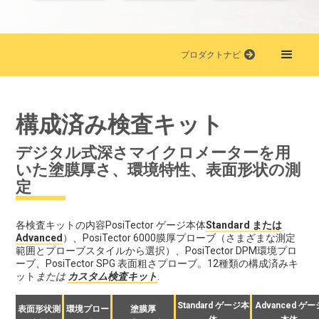
プロダクトナビ
構成済み検査キット
デジタル式深さマイクロメーターを用
いた塗膜厚さ、環境特性、表面形状の測
定
各検査キットの内容PosiTector ゲージ本体
Standard または
Advanced
）、PosiTector 6000膜厚プローブ（さまざまな測定
範囲とプローブスタイルから選択）、PosiTector DPM環境プロ
ーブ、PosiTector SPG 表面粗さプローブ。12種類の構成済みキ
ット
または
カスタム検査キット
.
Standard ゲージ本
Advanced ゲー
表面形状測
環境プロー
塗膜厚