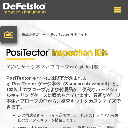
>
>
ホーム
製品カテゴリー
PosiTector 検査キット
多彩なゲージ本体とプローブから選択可能
PosiTector キットには
以下が含まれま
す
PosiTector
ゲージ本体（Standard Advanced）と、
1本以上のプローブおよび付属品が、便利なハードシェ
ルキャリングケースに収められています。豊富なゲージ
本体とプローブの中から、検査キットをカスタマイズで
きます。
24の構成済みキットから選択するか、以下のセレクタから独
自のカスタムキットを構築します。
Standard またはAdvanced ゲージ、膜厚プローブ、表面粗さ