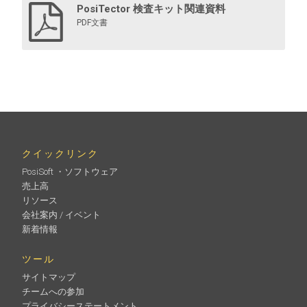
PosiTector 検査キット関連資料
PDF文書
旧世代バフ工具
ブラスト面のレプリカフィルムを圧縮する丸端プラスチ
ック製ラビングツール（10個入り）
クイックリンク
PosiSoft ・ソフトウェア
売上高
もっと詳しく
リソース
会社案内 / イベント
新着情報
ツール
サイトマップ
チームへの参加
プライバシーステートメント