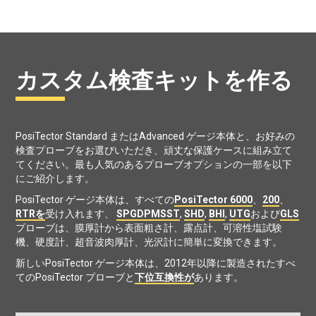
カスタム検査キットを作る
PosiTector Standard またはAdvanced ゲージ本体と、お好みの
検査プローブをお選びいただき、頑丈な保護ケースに組み立て
てください。最も人気のあるプローブオプションの一部を以下
にご紹介します。
PosiTector ゲージ本体は、すべての
PosiTector 6000
、
200
、
RTRを
受け入れます、
SPG
DPM
SST
,
SHD
,
BHI
,
UTG
および
GLS
プローブは、膜厚計から表面粗さ計、露点計、可溶性塩試験
機、硬度計、超音波肉厚計、光沢計に簡単に変換できます。
新しいPosiTector ゲージ本体は、2012年以降に製造されたすべ
てのPosiTector プローブと
下位互換性が
あります。