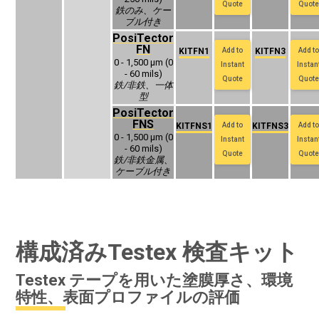
Quote
Quote
‍鉄のみ、ケー
ブル付き
PosiTector
FN
KITFN1
Add to
KITFN3
Add to
0 - 1,500 μm (0
Instant
Instan
- 60 mils)
Quote
Quote
鉄/非鉄、一体
型
PosiTector
FNS
KITFNS1
Add to
KITFNS3
Add to
0 - 1,500 μm (0
Instant
Instan
- 60 mils)
Quote
Quote
‍鉄/非鉄金属、
ケーブル付き
構成済みTestex 検査キット
Testex テープを用いた塗膜厚さ、環境
特性、表面プロファイルの評価