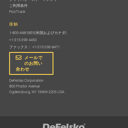
ご利用条件
PosiTrack
認定厚み規格
接触
膜厚計の精度や動作を検証します。NISTまたはPTBにト
レーサブルな測定精度で、ISO/QS-9000および社内品質
1-800-448-3835
(米国およびカナダ)
管理要件を満たすための重要なコンポーネントです。
+1-315-393-4450
ファックス： +1-315-393-8471
メールで
のお問い
もっと詳しく
合わせ
DeFelsko Corporation
800 Proctor Avenue
Ogdensburg, NY 13669-2205 USA
PosiTector