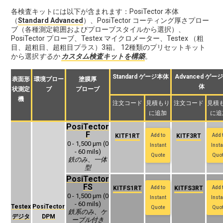
各検査キットには以下が含まれます：PosiTector 本体
（
Standard Advanced
）、PosiTector コーティング厚さプロー
ブ（各種測定範囲およびプローブスタイルから選択）、
PosiTector プローブ、Testex マイクロメーター、Testex （粗
目、超粗目、超粗目プラス）3箱。 12種類のプリセットキット
から選択
するか
カスタム検査キットを構築
。
Standard ゲージ本体
Advanced ゲー
表面形
環境プロー
塗膜厚
体
状測定
ブ
プローブ
機
注文コード
見積もり
注文コード
見積
に追加
に追
PosiTector
F
KITF1RT
Add to
KITF3RT
Add 
0 - 1,500 μm (0
Instant
Insta
- 60 mils)
Quote
Quo
鉄のみ、一体
型
PosiTector
FS
KITFS1RT
Add to
KITFS3RT
Add 
0 - 1,500 μm (0
Instant
Insta
- 60 mils)
Testex
PosiTector
Quote
Quo
‍鉄系のみ、ケ
デジタ
DPM
ーブル付き