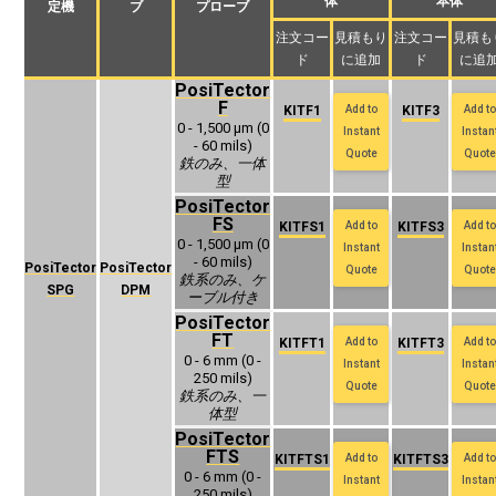
体
本体
定機
ブ
プローブ
注文コー
見積もり
注文コー
見積も
ド
に追加
ド
に追
PosiTector
F
KITF1
Add to
KITF3
Add to
0 - 1,500 μm (0
Instant
Instan
- 60 mils)
Quote
Quote
鉄のみ、一体
型
PosiTector
FS
KITFS1
Add to
KITFS3
Add to
0 - 1,500 μm (0
Instant
Instan
- 60 mils)
PosiTector
PosiTector
Quote
Quote
‍鉄系のみ、ケ
SPG
DPM
ーブル付き
PosiTector
FT
KITFT1
Add to
KITFT3
Add to
0 - 6 mm (0 -
Instant
Instan
250 mils)
Quote
Quote
‍鉄系のみ、一
体型
PosiTector
FTS
KITFTS1
Add to
KITFTS3
Add to
0 - 6 mm (0 -
Instant
Instan
250 mils)