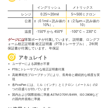
仕様
イングリッシュ
メトリックス
レンジ
0.25〜20mil
5〜500ミクロン
公差
±（0.1mil＋読み値の
±（2.5μm＋読み値の
10%）。
10）
温度
-150°F から 450°F
-100° C ～ 230° C
ゲージには
革製ポーチが付属しています。 説明書、ロングフ
ォーム校正証明書 校正証明書（PTBトレーサブル）、2年間
保証書が付属しています。 年保証
アキュレイト
ユーザーによる調整が不要
PTBにトレーサブルな校正証明書付属
高耐摩耗性プローブチップにより、長寿命と継続的な精度を実
現
各PosiPen には、ミル（インチ）とミクロン（メートル）の2
つの目盛りが付いています
国内および国際規格に準拠 ASTM D7091/B499、ISO 2808など
の国内外規格に準拠