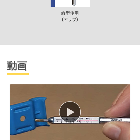
縦型使用
(アップ)
動画