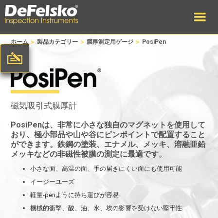
>
>
>
ホーム
製品カテゴリー
膜厚測定用ゲージ
PosiPen
磁気吸引式膜厚計
PosiPen
は、非常に小さな独自のマグネットを使用して
おり、極小部品や山や谷にピンポイントで配置すること
ができます。鉄鋼の塗装、エナメル、メッキ、溶融亜鉛
メッキなどの非磁性被膜の測定に最適です。
小さな面、高温の面、手の届きにくい面にも使用可能
イージーユーズ
軽量-penように持ち運びが容易
機械的衝撃、酸、油、水、埃の影響を受けない堅牢性