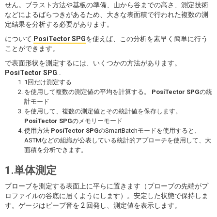
せん。ブラスト方法や基板の準備、山から谷までの高さ、測定技術
などによるばらつきがあるため、大きな表面積で行われた複数の測
定結果を分析する必要があります。
について
PosiTector SPG
を使えば、この分析を素早く簡単に行う
ことができます。
で表面形状を測定するには、いくつかの方法があります。
PosiTector SPG
...
1回だけ測定する
を使用して複数の測定値の平均を計算する。
PosiTector SPG
の統
計モード
を使用して、複数の測定値とその統計値を保存します。
PosiTector SPG
のメモリーモード
使用方法
PosiTector SPG
のSmartBatchモードを使用すると、
ASTMなどの組織が公表している統計的アプローチを使用して、大
面積を分析できます。
1.単体測定
プローブを測定する表面上に平らに置きます（プローブの先端がプ
ロファイルの谷底に届くようにします）。安定した状態で保持しま
す。ゲージはビープ音を 2 回発し、測定値を表示します。