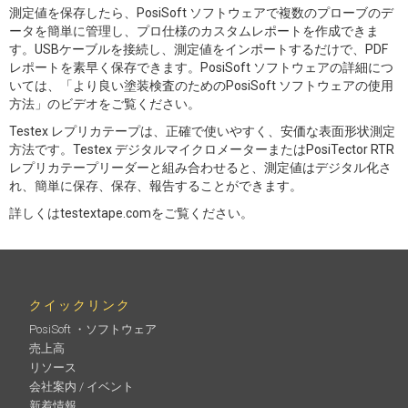
測定値を保存したら、PosiSoft ソフトウェアで複数のプローブのデ
ータを簡単に管理し、プロ仕様のカスタムレポートを作成できま
す。USBケーブルを接続し、測定値をインポートするだけで、PDF
レポートを素早く保存できます。PosiSoft ソフトウェアの詳細につ
いては、「より良い塗装検査のためのPosiSoft ソフトウェアの使用
方法」のビデオをご覧ください。
Testex レプリカテープは、正確で使いやすく、安価な表面形状測定
方法です。Testex デジタルマイクロメーターまたはPosiTector RTR
レプリカテープリーダーと組み合わせると、測定値はデジタル化さ
れ、簡単に保存、保存、報告することができます。
詳しくはtestextape.comをご覧ください。
クイックリンク
PosiSoft ・ソフトウェア
売上高
リソース
会社案内 / イベント
新着情報