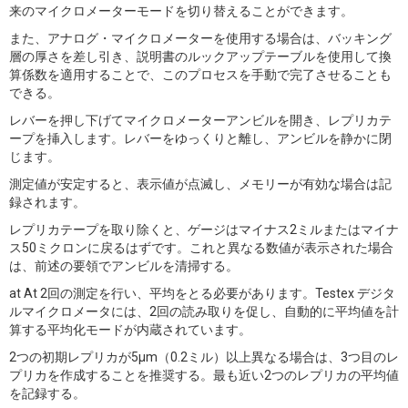
来のマイクロメーターモードを切り替えることができます。
また、アナログ・マイクロメーターを使用する場合は、バッキング
層の厚さを差し引き、説明書のルックアップテーブルを使用して換
算係数を適用することで、このプロセスを手動で完了させることも
できる。
レバーを押し下げてマイクロメーターアンビルを開き、レプリカテ
ープを挿入します。レバーをゆっくりと離し、アンビルを静かに閉
じます。
測定値が安定すると、表示値が点滅し、メモリーが有効な場合は記
録されます。
レプリカテープを取り除くと、ゲージはマイナス2ミルまたはマイナ
ス50ミクロンに戻るはずです。これと異なる数値が表示された場合
は、前述の要領でアンビルを清掃する。
at At 2回の測定を行い、平均をとる必要があります。Testex デジタ
ルマイクロメータには、2回の読み取りを促し、自動的に平均値を計
算する平均化モードが内蔵されています。
2つの初期レプリカが5μm（0.2ミル）以上異なる場合は、3つ目のレ
プリカを作成することを推奨する。最も近い2つのレプリカの平均値
を記録する。