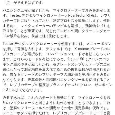
「点」が見えるはずです。
バニシング工程が完了したら、マイクロメーターで厚みを測定しま
す。Testex デジタルマイクロメーターとPosiTector RTRは、レプリ
カテープ用に設計されており、測定プロセスを簡単にします。使用
する前に、マイクロメーターのアンビルを清掃し、残留物やゴミを
取り除くことが重要です。閉じたアンビルの間にクリーニングカー
ドや紙片を挟み、前後に軽く動かします。
Testex デジタルマイクロメーターを使用するには、メニューボタン
を押して電源を入れます。デフォルトでは、X-coarseグレードのレ
プリカテープが選択され、コンバージョンモードが有効になってい
ます。これらのモードを有効にすると、2ミル／50ミクロンのバッ
キング層の厚さが差し引かれ、各グレードのレプリカテープの全範
囲にわたって測定精度を最大化するための換算係数が適用されるた
め、異なるグレードのレプリカテープの測定値を平均化する必要が
なくなります。換算係数と高精度バニシングツールを使用すること
で、レプリカテープの精度はプラスマイナス8ミクロン、ゼロポイン
ト3ミルまでとなります。
必要であれば、これらのモードを無効にして、マイクロメータを通
常のマイクロメータと同じように動作させることもできます。これ
は、塗膜のフリーフィルムの測定やその他の測定作業に便利です。
メニューボタンを押すだけで、レプリカテープグレードモードと従