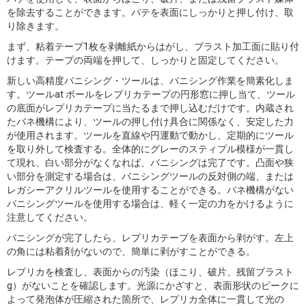
を除去することができます。パテを表面にしっかりと押し付け、取
り除きます。
まず、粘着テープ1枚を剥離紙からはがし、ブラスト加工面に貼り付
けます。テープの両端を押して、しっかりと固定してください。
新しい高精度バニシング・ツールは、バニシング作業を簡素化しま
す。ツールat ボールをレプリカテープの円形窓に押し当て、ツール
の底面がレプリカテープに当たるまで押し込むだけです。内蔵され
たバネ機構により、ツールの押し付け具合に関係なく、安定した力
が使用されます。ツールを直線や円運動で動かし、定期的にツール
を取り外して検査する。全体的にグレーのスティプル模様が一貫し
て現れ、白い部分がなくなれば、バニシングは完了です。凸面や狭
い部分を測定する場合は、バニシングツールの反対側の端、または
レガシーアクリルツールを使用することができる。バネ機構がない
バニシングツールを使用する場合は、軽く一定の力をかけるように
注意してください。
バニシングが完了したら、レプリカテープを表面から剥がす。左上
の角には粘着剤がないので、簡単に剥がすことができる。
レプリカを検査し、表面からの汚染（ほこり、破片、残留ブラスト
g）がないことを確認します。光源にかざすと、表面形状のピークに
よって発泡体が圧縮された箇所で、レプリカ全体に一貫して光の