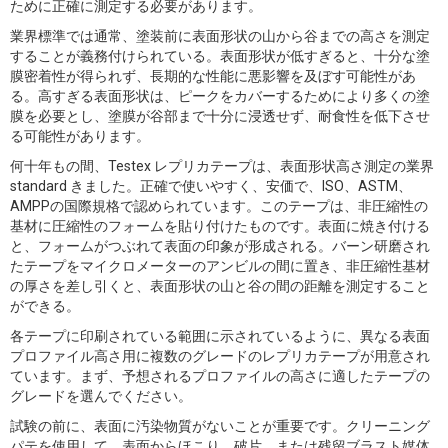
ために正確に測定する必要があります。
業界標準では通常、塗装前に表面形状の山から谷までの高さを測定
することが義務付けられている。表面形状が低すぎると、十分な塗
膜密着性が得られず、長期的な性能に悪影響を及ぼす可能性があ
る。高すぎる表面形状は、ピークをカバーするためにより多くの塗
膜を必要とし、塗膜が谷部まで十分に浸透せず、耐食性を低下させ
る可能性があります。
何十年もの間、Testex レプリカテープは、表面形状高さ測定の業界
standard きました。正確で使いやすく、安価で、ISO、ASTM、
AMPPの国際規格で認められています。このテープは、非圧縮性の
基材に圧縮性のフォームを貼り付けたものです。表面に焼き付ける
と、フォームがつぶれて表面の印象が形成される。バーン研磨され
たテープをマイクロメーターのアンビルの間に置き、非圧縮性基材
の厚さを差し引くと、表面形状の山と谷の間の距離を測定すること
ができる。
各テープに印刷されている範囲に示されているように、異なる表面
プロファイル高さ用に複数のグレードのレプリカテープが用意され
ています。まず、予想されるプロファイルの高さに適したテープの
グレードを選んでください。
試験の前に、表面に汚染物質がないことが重要です。クリーニング
パテを使用して、表面からほこり、破片、または残留ブラスト媒体