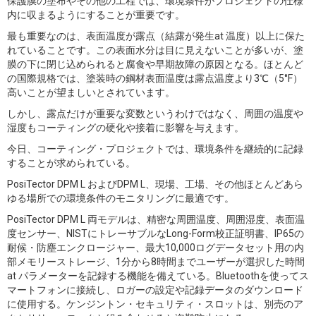
保護膜の塗布やその他の工程では、環境条件がプロジェクトの仕様
内に収まるようにすることが重要です。
最も重要なのは、表面温度が露点（結露が発生at 温度）以上に保た
れていることです。この表面水分は目に見えないことが多いが、塗
膜の下に閉じ込められると腐食や早期故障の原因となる。ほとんど
の国際規格では、塗装時の鋼材表面温度は露点温度より3℃（5°F）
高いことが望ましいとされています。
しかし、露点だけが重要な変数というわけではなく、周囲の温度や
湿度もコーティングの硬化や接着に影響を与えます。
今日、コーティング・プロジェクトでは、環境条件を継続的に記録
することが求められている。
PosiTector DPM L およびDPM L、現場、工場、その他ほとんどあら
ゆる場所での環境条件のモニタリングに最適です。
PosiTector DPM L 両モデルは、精密な周囲温度、周囲湿度、表面温
度センサー、NISTにトレーサブルなLong-Form校正証明書、IP65の
耐候・防塵エンクロージャー、最大10,000ログデータセット用の内
部メモリーストレージ、1分から8時間までユーザーが選択した時間
at パラメーターを記録する機能を備えている。Bluetoothを使ってス
マートフォンに接続し、ロガーの設定や記録データのダウンロード
に使用する。ケンジントン・セキュリティ・スロットは、別売のア