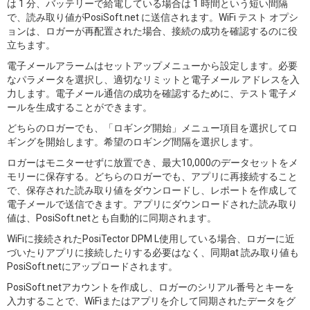
は 1 分、バッテリーで給電している場合は 1 時間という短い間隔
で、読み取り値がPosiSoft.net に送信されます。WiFi テスト オプシ
ョンは、ロガーが再配置された場合、接続の成功を確認するのに役
立ちます。
電子メールアラームはセットアップメニューから設定します。必要
なパラメータを選択し、適切なリミットと電子メール アドレスを入
力します。電子メール通信の成功を確認するために、テスト電子メ
ールを生成することができます。
どちらのロガーでも、「ロギング開始」メニュー項目を選択してロ
ギングを開始します。希望のロギング間隔を選択します。
ロガーはモニターせずに放置でき、最大10,000のデータセットをメ
モリーに保存する。どちらのロガーでも、アプリに再接続すること
で、保存された読み取り値をダウンロードし、レポートを作成して
電子メールで送信できます。アプリにダウンロードされた読み取り
値は、PosiSoft.netとも自動的に同期されます。
WiFiに接続されたPosiTector DPM L使用している場合、ロガーに近
づいたりアプリに接続したりする必要はなく、同期at 読み取り値も
PosiSoft.netにアップロードされます。
PosiSoft.netアカウントを作成し、ロガーのシリアル番号とキーを
入力することで、WiFiまたはアプリを介して同期されたデータをグ