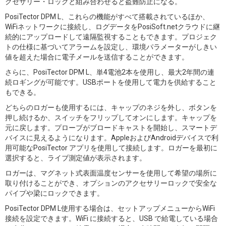
クセサリー・ロックと組み合わせると盗難防止になる。
PosiTector DPM L、これらの機能がすべて搭載されているほか、
WiFiネットワークに接続し、ログデータをPosiSoft.netクラウドに継
続的にアップロードして遠隔監視することもできます。プロジェク
トの仕様に基づいてアラームを設定し、環境パラメーターがしきい
値を超えた場合に電子メールを送信することができます。
さらに、PosiTector DPM L、単4電池2本を使用し、最大2年間の連
続ロギングが可能です。USBポートを使用して電力を供給すること
もできる。
どちらのロガーも使用するには、キャップのネジを外し、ボタンを
押し続けるか、スイッチをフリップしてオンにします。キャップを
元に戻します。プローブがブロードキャストを開始し、スマートデ
バイスに見えるようになります。AppleおよびAndroidデバイスで利
用可能なPosiTector アプリを使用して接続します。ロガーを最初に
選択すると、ライブ測定値が表示されます。
ロガーは、マグネット式表面温度センサーを使用して希望の場所に
取り付けることができ、オプションのアクセサリーロックで安全な
パイプや梁にロックできます。
PosiTector DPM L使用する場合は、セットアップメニューからWiFi
接続を設定できます。WiFi に接続すると、USB で給電している場合