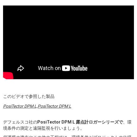
このビデオで参照した製品
PosiTector DPM L,PosiTector DPM L
デフェルスコ社の
PosiTector DPM L 露点計ロガーシリーズで
、環
境条件の測定と遠隔監視を行いましょう。