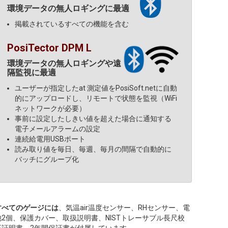
環境データの無人ロギングに最適
掲載されているすべての機能を含む
PosiTector DPM L
環境データの無人ロギングや遠
隔監視に最適
ユーザーが指定したat 測定値をPosiSoft.netに自動
的にアップロードし、リモートで状態を監視（WiFi
ネットワークが必要）
事前に設定したしきい値を超えた場合に通知する
電子メールアラームの設定
連続給電用USBポート
読み取り値を毎日、毎週、毎月の間隔で自動的に
バッチにグループ化
すべてのゲージには
、気温air温度センサー、RHセンサー、電
池2個、保護カバー、取扱説明書、NISTトレーサブル長尺校