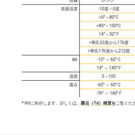
仕様
レンジ
表面温度
-10度～0度
>0°～80°C
>80°～100°C
14°～32° F
>華氏32度から176度
>華氏176度から212度
Air
-10° ～ 60° C
14° ～ 140° F
湿度
0～100
露点
-60° ～ 60° C
-76° ～ 140° F
* RHに依存します。詳しくは、
露点（Td）精度を
ご覧くだ