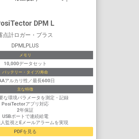
osiTector DPM L
露点計ロガー・プラス
DPMLPLUS
メモリ
10,000データセット
バッテリー・タイプ/寿命
AAアルカリ性／最長600日
主な特徴
主要な環境パラメータを測定・記録
PosiTectorアプリ対応
2年保証
USBポートで連続給電
で無人監視とEメールアラームを実現
PDFを見る