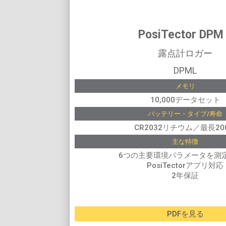
PosiTector DPM
露点計ロガー
DPML
メモリ
10,000データセット
バッテリー・タイプ/寿命
CR2032リチウム／最長20
主な特徴
6つの主要環境パラメータを測
PosiTectorアプリ対応
2年保証
PDFを見る