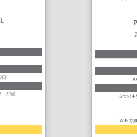
 L
P
0日
A
定・記録
6つの
WiFi