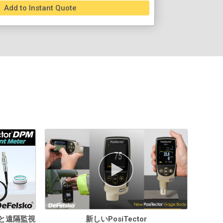
Add to Instant Quote
と遠隔監視
新しいPosiTector