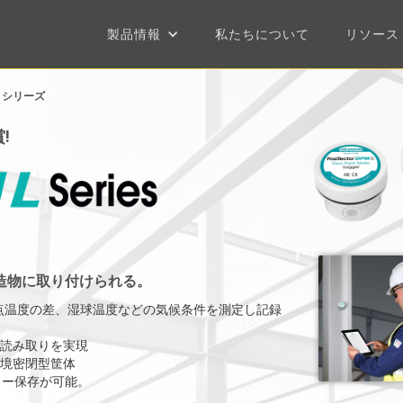
製品情報
私たちについて
リソース
 L シリーズ
!
造物に取り付けられる。
露点温度の差、湿球温度などの気候条件を測定し記録
読み取りを実現
環境密閉型筐体
モリー保存が可能。