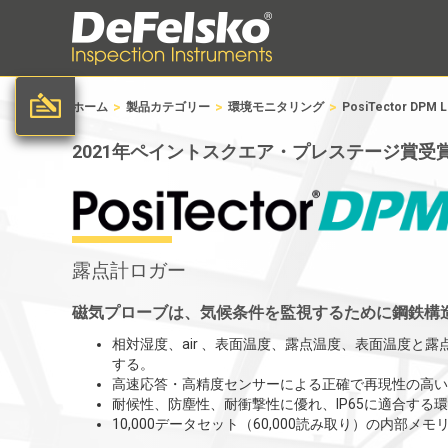
>
>
>
ホーム
製品カテゴリー
環境モニタリング
PosiTector DPM
2021年ペイントスクエア・プレステージ賞受賞
露点計ロガー
磁気プローブは、気候条件を監視するために鋼鉄構
相対湿度、air 、表面温度、露点温度、表面温度と
する。
高速応答・高精度センサーによる正確で再現性の高い
耐候性、防塵性、耐衝撃性に優れ、IP65に適合する
10,000データセット（60,000読み取り）の内部メ