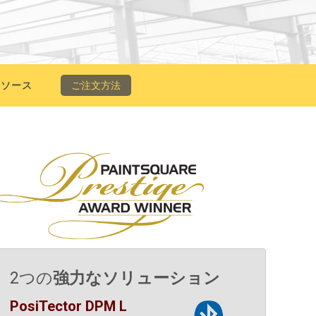
リソース
ご注文方法
2つの
強力なソリューション
PosiTector DPM L