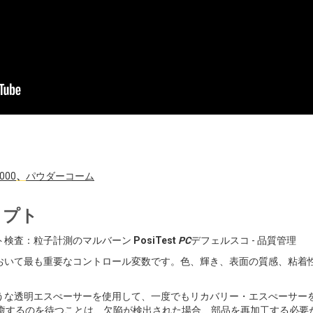
6000
、
パウダーコーム
リプト
ト検査：粒子計測のマルバーン
PosiTest
PC
デフェルスコ - 品質管理
おいて最も重要なコントロール変数です。色、輝き、表面の質感、粘着
うな透明エスぺーサーを使用して、一度でもリカバリー・エスぺーサー
治癒するのを待つことは、欠陥が検出された場合、部品を再加工する必要