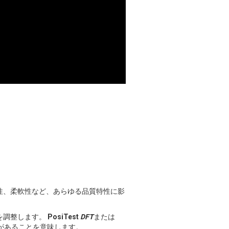
性、柔軟性など、あらゆる品質特性に影
を調整します。
PosiTest
DFT
または
があることを意味します。