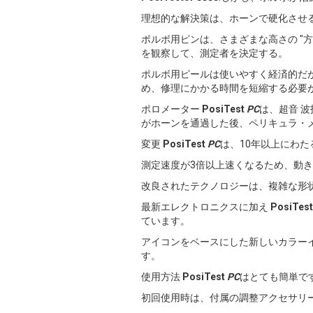
理想的な解決策は、ホーンで硬化させる
ポルボ用ピンは、さまざまな高さの "
を観察して、測定者を決定する。
ポルボ用ピールは使いやすく経済的だ
め、修理にかかる時間を短縮する必要
ポロメーター
PosiTest
PC
は、超音 
がホーンを通過した後、ペリキュラ・
変更
PosiTest
PC
は、10年以上にわ
測定速度が3倍以上速くなるため、動
改良されたテクノロジーは、複雑な形
最新エレクトロニクスに加え
PosiTes
ています。
アイコンをベースにした新しいカラー
す。
使用方法
PosiTest
PC
はとても簡単で
初回使用時は、付属の調整アクセサリ