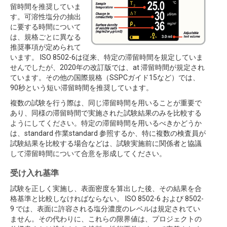
留時間を推奨していま
す。可溶性塩分の抽出
に要する時間について
は、規格ごとに異なる
推奨事項が定められて
います。 ISO 8502-6は従来、特定の滞留時間を規定していま
せんでしたが、2020年の改訂版では、at 滞留時間が規定され
ています。その他の国際規格（SSPCガイド15など）では、
90秒という短い滞留時間を推奨しています。
複数の試験を行う際は、同じ滞留時間を用いることが重要で
あり、同様の滞留時間で実施された試験結果のみを比較する
ようにしてください。特定の滞留時間を用いるべきかどうか
は、standard 作業standard 参照するか、特に複数の検査員が
試験結果を比較する場合などは、試験実施前に関係者と協議
して滞留時間について合意を形成してください。
受け入れ基準
試験を正しく実施し、表面密度を算出した後、その結果を合
格基準と比較しなければならない。 ISO 8502-6 および 8502-
9 では、表面に許容される塩分濃度のレベルは規定されてい
ません。その代わりに、これらの限界値は、プロジェクトの