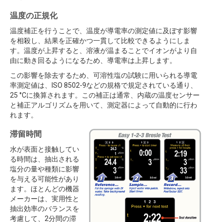
温度の正規化
温度補正を行うことで、温度が導電率の測定値に及ぼす影響
を相殺し、結果を正確かつ一貫して比較できるようにしま
す。温度が上昇すると、溶液が温まることでイオンがより自
由に動き回るようになるため、導電率は上昇します。
この影響を除去するため、可溶性塩の試験に用いられる導電
率測定値は、ISO 8502-9などの規格で規定されている通り、
25 °Cに換算されます。この補正は通常、内蔵の温度センサー
と補正アルゴリズムを用いて、測定器によって自動的に行わ
れます。
滞留時間
水が表面と接触してい
る時間は、抽出される
塩分の量や種類に影響
を与える可能性があり
ます。ほとんどの機器
メーカーは、実用性と
抽出効率のバランスを
考慮して、2分間の滞