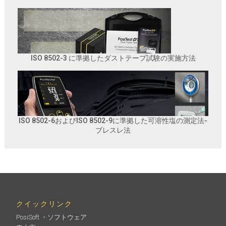
ISO 8502-3 に準拠したダストテープ試験の実施方法
ISO 8502-6およびISO 8502-9に準拠した可溶性塩の測定法-
ブレスレ法
クイックリンク
PosiSoft ・ソフトウェア