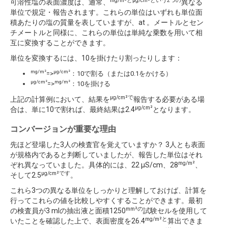
mg/m²とµg/cm²という2つの
可溶性塩の表面濃度は、通常、
異なる
単位で規定・報告されます。これらの単位はいずれも単位面
積あたりの塩の質量を表していますが、at 。メートルとセン
チメートルと同様に、これらの単位は単純な乗数を用いて相
互に変換することができます。
単位を変換するには、10を掛けたり割ったりします：
mg/m²
µg/cm²
=>
：10で割る（または0.1をかける）
µg/cm²
mg/m²
=>
：10を掛ける
µg/cm²で
上記の計算例において、結果を
報告する必要がある場
µg/cm²
合は、単に10で割れば、最終結果は2.4
となります。
コンバージョンが重要な理由
先ほど登場した3人の検査官を覚えていますか？ 3人とも表面
が規格内であると判断していましたが、報告した単位はそれ
mg/m²
ぞれ異なっていました。具体的には、22 µS/cm、28
、
µg/cm²です
そして2.5
。
これら3つの異なる単位をしっかりと理解しておけば、計算を
行ってこれらの値を比較しやすくすることができます。最初
mm²の
の検査員が3 mlの抽出液と面積1250
試験セルを使用して
mg/m²と
いたことを確認した上で、表面密度を26.4
算出できま