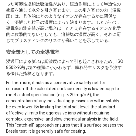
った可溶性塩類は吸湿性があり、浸透作用によって半透性の
塗膜を通して水分を引き寄せます。この引き寄せの力（浸透
圧）は、具体的にどのようなイオンが存在するかに関係な
く、溶解した粒子の濃度によって決まります。 したがって、
導電率の測定値が高い場合は、たとえ存在するイオンが化学
的に攻撃的でないとしても、溶解塩の濃度が高く、それに応
じてブリスティングのリスクが高いことを示している。
安全策としての全導電率
浸透圧による膨れは総濃度によって引き起こされるため、ISO
8502-9法は塩の種類にかかわらず、膨れ発生リスクを予測す
る優れた指標となります。
Furthermore, it acts as a conservative safety net for
corrosion. If the calculated surface density is low enough to
meet a strict specification (e.g., < 20 mg/m²), the
concentration of any individual aggressive ion will inevitably
be even lower. By limiting the total salt level, the standard
effectively limits the aggressive ions without requiring
complex, expensive, and slow chemical analysis in the field.
This "catch-all" approach ensures that if a surface passes the
Bresle test, it is generally safe for coating.