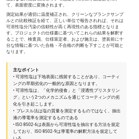
て、表面密度に変換されます。
測定結果が適切に温度補正され、クリーンなブランクサンプ
ルとの比較検証を経て、正しい単位で報告されれば、それは
可溶性塩分汚染の信頼性が高く再現性のある指標となりま
す。プロジェクトの仕様書に基づいてこれらの結果を解釈す
ることで、検査員、仕様策定者、および施主は、塗装前に十
分な情報に基づいた合格・不合格の判断を下すことが可能と
なります。
主なポイント
• 可溶性塩は下地表面に残留することがあり、コーティ
ングの早期劣化の一般的な原因となります。
• 可溶性塩は、「化学的侵食」と「浸透性ブリスタリン
グ」という2つのメカニズムを通じてコーティングの劣
化を引き起こします。
• ブレスル法は塩の質量を測定するものではなく、抽出
液の導電率を測定するものである
• ISO 8502-6は表面から可溶性塩を抽出する方法を規定
しており、ISO 8502-9は導電率の解釈方法を規定して
いる