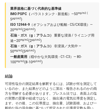
業界規格に基づく代表的な基準値
mg/m2 (
IMO PSPC（
バラストタンク - 新造船）—50
µg/cm2
5
)
ISO 12944-9
（オフショアおよび船舶 - C5/CX環境）—
mg/m2
µg/cm2
20
(2
)
石油・ガス（g：アラムコ）
重要な浸漬 / ライニング用
mg/m2
µg/cm2
途—20
(2
)
石油・ガス（g：アラムコ）
非浸漬／大気中 —
mg/m2
µg/cm2
50
(5
)
一般産業用
（穏やかな大気環境 - C1-C3）— 80-
mg/m2
µg/cm2
100
(8-10
)
結論
可溶性塩分の測定結果を解釈するには、試験が何を測定して
いるのか、また結果がどのように算出・報告されるのかの両
方を理解する必要があります。ブレスル法では、表面上の塩
の実際の質量や組成ではなく、抽出液の電気伝導度を測定し
ます。その後、この伝導度は、抽出量、試験面積、および一
般的な塩の混合物に基づいて想定された伝導度定数を用い