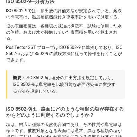
ISO 8502-9—分析方法
ISO 8502-9では、抽出液の評価方法が規定されている。溶液
の導電率は、温度補償機能付き導電率計を用いて測定する。
塩の表面密度は、各種塩の既知の導電率、試験に使用した水
の体積、および水が接触していた表面積を用いて算出され
る。
PosiTector SST プローブは ISO 8502-9 に準拠しており、ISO
8502-6 および 8502-9 の試験方法に従って操作を行うことが
できます。
概要
：ISO 8502-6は塩分の抽出方法を規定しており、
ISO 8502-9は導電率を比較可能な表面汚染値に変換す
る方法を規定している。
ISO 8502-9は、路面にどのような種類の塩が存在する
かをどのように判定するのでしょうか？
塩は、幅広い種類の天然化合物であり、その性質や導電率は
様々です。被覆対象となる表面には通常、異なる種類の塩が
混在しており、それぞれが導電性に異なる影響を及ぼす可能