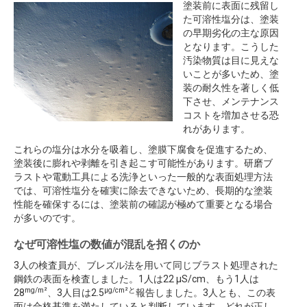
塗装前に表面に残留し
た可溶性塩分は、塗装
の早期劣化の主な原因
となります。こうした
汚染物質は目に見えな
いことが多いため、塗
装の耐久性を著しく低
下させ、メンテナンス
コストを増加させる恐
れがあります。
これらの塩分は水分を吸着し、塗膜下腐食を促進するため、
塗装後に膨れや剥離を引き起こす可能性があります。研磨ブ
ラストや電動工具による洗浄といった一般的な表面処理方法
では、可溶性塩分を確実に除去できないため、長期的な塗装
性能を確保するには、塗装前の確認が極めて重要となる場合
が多いのです。
なぜ可溶性塩の数値が混乱を招くのか
3人の検査員が、ブレズル法を用いて同じブラスト処理された
鋼鉄の表面を検査しました。1人は22 µS/cm、もう1人は
mg/m²
µg/cm²と
28
、3人目は2.5
報告しました。3人とも、この表
面は合格基準を満たしていると判断しています。どれが正し