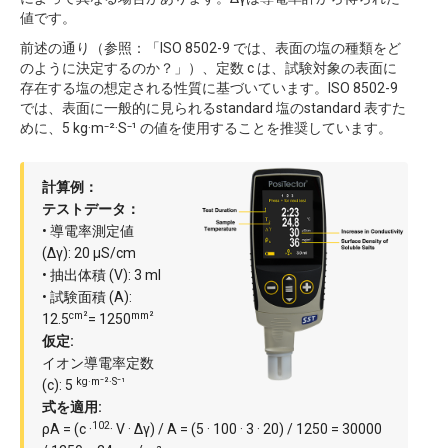
値です。
前述の通り（参照：「ISO 8502-9 では、表面の塩の種類をど
のように決定するのか？」）、定数 c は、試験対象の表面に
存在する塩の想定される性質に基づいています。ISO 8502-9
では、表面に一般的に見られるstandard 塩のstandard 表すた
めに、5 kg·m⁻²·S⁻¹ の値を使用することを推奨しています。
計算例：
テストデータ：
• 導電率測定値
(Δγ): 20 µS/cm
• 抽出体積 (V): 3 ml
• 試験面積 (A):
cm²
mm²
12.5
= 1250
仮定:
イオン導電率定数
kg·m⁻²·S⁻¹
(c): 5
式を適用:
102
ρA = (c ·
· V · Δγ) / A = (5 · 100 · 3 · 20) / 1250 = 30000