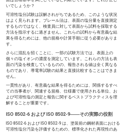
いでしょうか？
可溶性塩分試験は誤解されがちであるため、このような状況
はよく見られます。ブレール法は、表面の塩分量を直接測定
するものではなく、検査員に対して表面から試料を採取する
方法を指示するに過ぎません。これらの試料から有意義な結
果を得るためには、他の規格や計算手順に従う必要がありま
す。
さらに混乱を招くことに、一部の試験方法では、表面上の
個々の塩イオンの濃度を測定しています。これらの方法も表
面の汚染を検査しているものの、報告される値は全く異なる
ものであり、導電率試験の結果と直接比較することはできま
せん。
一貫性があり、有意義な結果を得るためには、関係するすべ
ての当事者が、関連する規格、仕様書で使用される単位、お
よび可溶性塩の測定と報告に関するベストプラクティスを理
解することが重要です。
ISO 8502-6 および ISO 8502-9――その実際の役割
ISO 8502-6 および ISO 8502-9 は、塗装前の鋼材表面における
可溶性塩分汚染を評価するための、標準化された再現性のあ