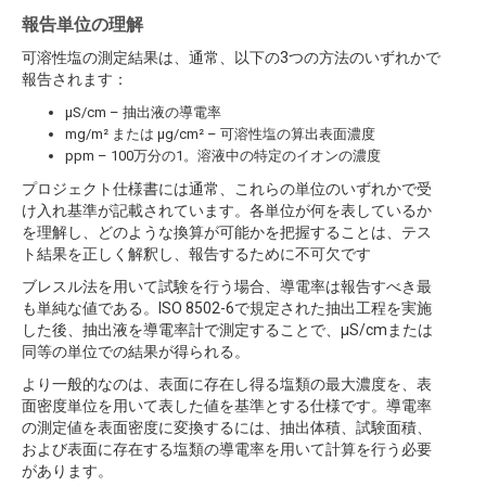
報告単位の理解
可溶性塩の測定結果は、通常、以下の3つの方法のいずれかで
報告されます：
µS/cm – 抽出液の導電率
mg/m² または µg/cm² – 可溶性塩の算出表面濃度
ppm – 100万分の1。溶液中の特定のイオンの濃度
プロジェクト仕様書には通常、これらの単位のいずれかで受
け入れ基準が記載されています。各単位が何を表しているか
を理解し、どのような換算が可能かを把握することは、テス
ト結果を正しく解釈し、報告するために不可欠です
ブレスル法を用いて試験を行う場合、導電率は報告すべき最
も単純な値である。ISO 8502-6で規定された抽出工程を実施
した後、抽出液を導電率計で測定することで、µS/cmまたは
同等の単位での結果が得られる。
より一般的なのは、表面に存在し得る塩類の最大濃度を、表
面密度単位を用いて表した値を基準とする仕様です。導電率
の測定値を表面密度に変換するには、抽出体積、試験面積、
および表面に存在する塩類の導電率を用いて計算を行う必要
があります。