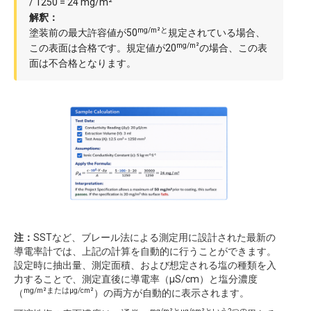
/ 1250 = 24 mg/m²
解釈：
mg/m²と
塗装前の最大許容値が50
規定されている場合、
mg/m²
この表面は合格です。規定値が20
の場合、この表
面は不合格となります。
注：
SSTなど、ブレール法による測定用に設計された最新の
導電率計では、上記の計算を自動的に行うことができます。
設定時に抽出量、測定面積、および想定される塩の種類を入
力することで、測定直後に導電率（µS/cm）と塩分濃度
mg/m²またはµg/cm²
（
）の両方が自動的に表示されます。