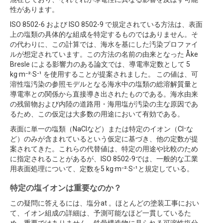
性があります。
ISO 8502-6 および ISO 8502-9 で規定されている方法は、表面
上の塩類の具体的な組成を特定するものではありません。そ
の代わりに、この計算では、海水を基にした汚染プロファイ
ルが想定されています。この方法の名前の由来となった Åke
Bresle による影響力のある論文では、導電率定数として 5
kg·m⁻²·S⁻¹ を使用することが提案されました。 この値は、可
溶性塩汚染の参照モデルとなる海水中の塩類の総溶解質量と
導電率との関係から直接導き出されたものである。海水由来
の残留物および内陸の道路用・海用塩が汚染の主な原因であ
るため、この仮定は大多数の用途において有効である。
表面に単一の塩類（NaClなど）または特定のイオン（Cl⁻な
ど）のみが含まれているという仮定に基づき、他の定数が提
案されてきた。これらの代替値は、特定の用途や比較のため
に指定されることがあるが、ISO 8502-9では、一般的な工業
用表面処理について、定数を5 kg·m⁻²·S⁻¹と規定している。
特定の塩イオンは重要なのか？
この疑問に答えるには、塩分at 。ほとんどの塗装工事におい
て、イオン組成の詳細は、予測可能なほど一貫しているた