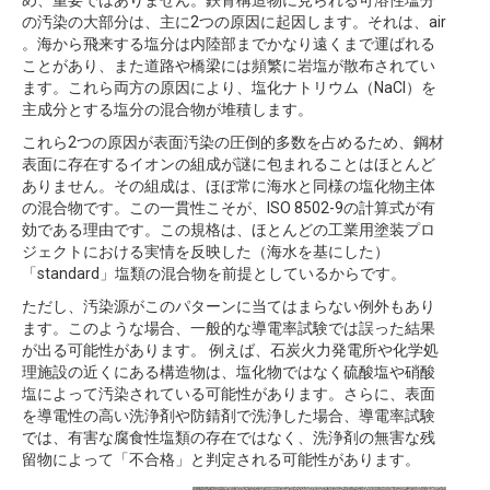
め、重要ではありません。鉄骨構造物に見られる可溶性塩分
の汚染の大部分は、主に2つの原因に起因します。それは、air
。海から飛来する塩分は内陸部までかなり遠くまで運ばれる
ことがあり、また道路や橋梁には頻繁に岩塩が散布されてい
ます。これら両方の原因により、塩化ナトリウム（NaCl）を
主成分とする塩分の混合物が堆積します。
これら2つの原因が表面汚染の圧倒的多数を占めるため、鋼材
表面に存在するイオンの組成が謎に包まれることはほとんど
ありません。その組成は、ほぼ常に海水と同様の塩化物主体
の混合物です。この一貫性こそが、ISO 8502-9の計算式が有
効である理由です。この規格は、ほとんどの工業用塗装プロ
ジェクトにおける実情を反映した（海水を基にした）
「standard」塩類の混合物を前提としているからです。
ただし、汚染源がこのパターンに当てはまらない例外もあり
ます。このような場合、一般的な導電率試験では誤った結果
が出る可能性があります。 例えば、石炭火力発電所や化学処
理施設の近くにある構造物は、塩化物ではなく硫酸塩や硝酸
塩によって汚染されている可能性があります。さらに、表面
を導電性の高い洗浄剤や防錆剤で洗浄した場合、導電率試験
では、有害な腐食性塩類の存在ではなく、洗浄剤の無害な残
留物によって「不合格」と判定される可能性があります。