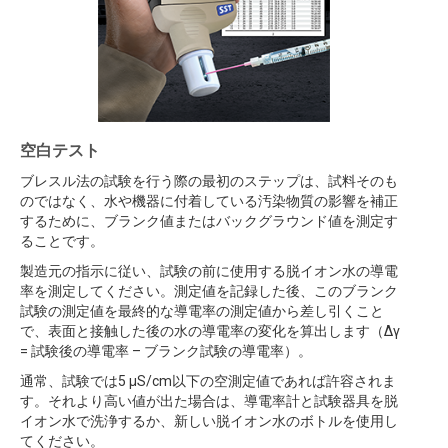
空白テスト
ブレスル法の試験を行う際の最初のステップは、試料そのも
のではなく、水や機器に付着している汚染物質の影響を補正
するために、ブランク値またはバックグラウンド値を測定す
ることです。
製造元の指示に従い、試験の前に使用する脱イオン水の導電
率を測定してください。測定値を記録した後、このブランク
試験の測定値を最終的な導電率の測定値から差し引くこと
で、表面と接触した後の水の導電率の変化を算出します（∆γ
= 試験後の導電率 – ブランク試験の導電率）。
通常、試験では5 µS/cm以下の空測定値であれば許容されま
す。それより高い値が出た場合は、導電率計と試験器具を脱
イオン水で洗浄するか、新しい脱イオン水のボトルを使用し
てください。