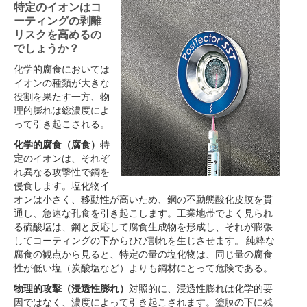
特定のイオンはコ
ーティングの剥離
リスクを高めるの
でしょうか？
化学的腐食においては
イオンの種類が大きな
役割を果たす一方、物
理的膨れは総濃度によ
って引き起こされる。
化学的腐食（腐食）
特
定のイオンは、それぞ
れ異なる攻撃性で鋼を
侵食します。塩化物イ
オンは小さく、移動性が高いため、鋼の不動態酸化皮膜を貫
通し、急速な孔食を引き起こします。工業地帯でよく見られ
る硫酸塩は、鋼と反応して腐食生成物を形成し、それが膨張
してコーティングの下からひび割れを生じさせます。 純粋な
腐食の観点から見ると、特定の量の塩化物は、同じ量の腐食
性が低い塩（炭酸塩など）よりも鋼材にとって危険である。
物理的攻撃（浸透性膨れ）
対照的に、浸透性膨れは化学的要
因ではなく、濃度によって引き起こされます。塗膜の下に残