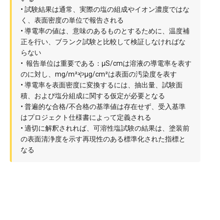
• 試験結果は通常、実際の塩の組成やイオン濃度ではな
く、表面密度の単位で報告される
• 導電率の値は、意味のあるものとするために、温度補
正を行い、ブランク試験と比較して検証しなければな
らない
• 報告単位は重要である：µS/cmは溶液の導電率を表す
のに対し、mg/m²やµg/cm²は表面の汚染度を表す
• 導電率を表面密度に変換するには、抽出量、試験面
積、および塩分組成に関する仮定が必要となる
• 普遍的な合格/不合格の基準値は存在せず、受入基準
はプロジェクト仕様書によって定義される
• 適切に解釈されれば、可溶性塩試験の結果は、塗装前
の表面清浄度を示す再現性のある標準化された指標と
なる