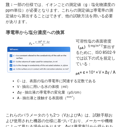
注：
一部の仕様では、イオンごとの測定値（g：塩化物濃度の
ppm単位）が必要となります。これらの測定値は導電率の測
定値から算出することはできず、他の試験方法を用いる必要
があります。
導電率から塩分濃度への換算
可溶性塩の表面密度
をmg/m²で
（
）
算出す
ρA
るために、ISO 8502-9
では以下の式を規定し
ている：
= c
× 10² × V × Δγ / A
ρA
C - は、表面の塩の導電率に関連する定数である
V - 抽出に用いる水の体積（ml）
Δγ - 抽出液の導電率の変化量（µS/cm）
mm²
A - 抽出液と接触する表面積（
）
これらのパラメータのうち2つ（VおよびA）は、試験手順お
よび使用された機器の仕様に基づいており、メーカーや機種
によって異なる場合があります。∆γは導電率計から得られた