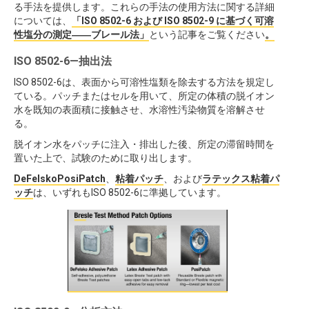
る手法を提供します。これらの手法の使用方法に関する詳細
については、
「ISO 8502-6 および ISO 8502-9 に基づく可溶
性塩分の測定――ブレール法」
という記事をご覧ください
。
ISO 8502-6—抽出法
ISO 8502-6は、表面から可溶性塩類を除去する方法を規定し
ている。パッチまたはセルを用いて、所定の体積の脱イオン
水を既知の表面積に接触させ、水溶性汚染物質を溶解させ
る。
脱イオン水をパッチに注入・排出した後、所定の滞留時間を
置いた上で、試験のために取り出します。
DeFelskoPosiPatch
、
粘着パッチ
、および
ラテックス粘着パ
ッチ
は、いずれもISO 8502-6に準拠しています。