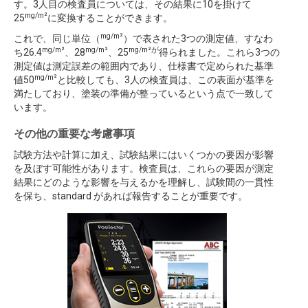
す。3人目の検査員については、その結果に10を掛けて
mg/m²
25
に変換することができます。
mg/m²
これで、同じ単位（
）で表された3つの測定値、すなわ
mg/m²
mg/m²
mg/m²が
ち26.4
、28
、25
得られました。これら3つの
測定値は測定誤差の範囲内であり、仕様書で定められた基準
mg/m²
値50
と比較しても、3人の検査員は、この表面が基準を
満たしており、塗装の準備が整っているという点で一致して
います。
その他の重要な考慮事項
試験方法や計算に加え、試験結果にはいくつかの要因が影響
を及ぼす可能性があります。検査員は、これらの要因が測定
結果にどのような影響を与えるかを理解し、試験間の一貫性
を保ち、standard があれば報告することが重要です。