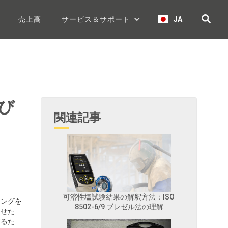
売上高
サービス＆サポート
JA
よび
関連記事
可溶性塩試験結果の解釈方法：ISO
ィングを
8502-6/9 ブレゼル法の理解
させた
するた