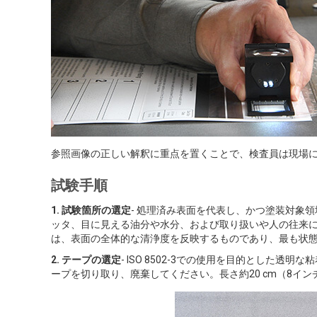
参照画像の正しい解釈に重点を置くことで、検査員は現場
試験手順
1. 試験箇所の選定
- 処理済み表面を代表し、かつ塗装対象
ッタ、目に見える油分や水分、および取り扱いや人の往来
は、表面の全体的な清浄度を反映するものであり、最も状
2. テープの選定
- ISO 8502-3での使用を目的とした
ープを切り取り、廃棄してください。長さ約20 cm（8イ