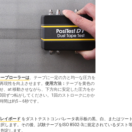
トテープローラーは
、テープに一定の力と均一な圧力を
再現性を向上させます。
使用方法：
テープを黄色の
せ、at 移動させながら、下方向に安定した圧力をか
3回ずつ転がしてください。1回のストロークにかか
時間は約5～6秒です。
レイボード
をダストテストコンパレータ表示板の黒、白、またはツー
ます。その後、試験テープをISO 8502-3に規定されているダスト
を判定します。