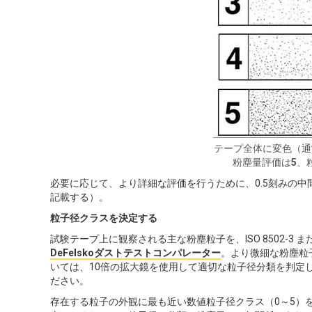
テープ全体に変色（通
粉塵量評価は
5
、
必要に応じて、より詳細な評価を行うために、0.5刻みの中
記載する）。
粒子径クラスを決定する
試験テープ上に観察される主な粉塵粒子を、ISO 8502-3 ま
DeFelskoダストテストコンパレーター
。より微細な粉塵粒
いては、10倍の拡大鏡を使用して適切な粒子径分類を判定
ださい。
存在する粒子の外観に最も近い数値粒子径クラス（0～5）