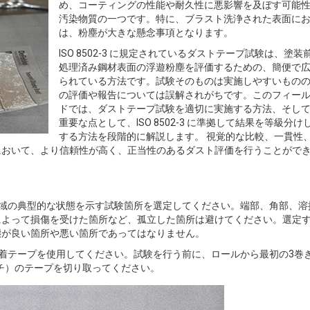
め、コーティングの性能や耐久性に悪影響を及ぼす可能
汚染物質の一つです。特に、ブラスト洗浄された表面に
は、粉塵が大きな懸念事項となります。
ISO 8502-3 に規定されているダストテープ試験は、塗装
処理済み鋼材表面の浮遊粉塵を評価するための、簡便で
られている方法です。試験そのものは実施しやすいもの
の評価や報告については誤解されがちです。このフィー
ドでは、ダストテープ試験を適切に実施する方法、そし
重要な点として、ISO 8502-3 に準拠して結果を等級分け
する方法を段階的に解説します。 視覚的な比較、一貫性
において、より信頼性が高く、正当性のあるダスト評価を行うことがで
領域の典型的な状態を示す試験箇所を選定してください。端部、角部、溶
によって損傷を受けた箇所など、孤立した箇所は避けてください。選定
態が良い箇所や悪い箇所であってはなりません。
透明な粘着テープを使用してください。試験を行う前に、ロールから最初の3巻
ンチ）のテープを切り取ってください。