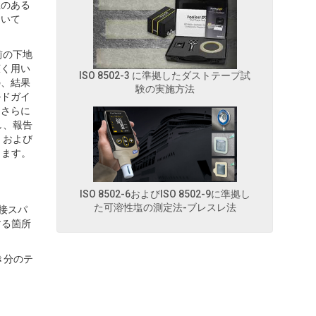
性のある
おいて
前の下地
広く用い
ISO 8502-3 に準拠したダストテープ試
の、結果
験の実施方法
ルドガイ
てさらに
し、報告
、および
きます。
ISO 8502-6およびISO 8502-9に準拠し
た可溶性塩の測定法-ブレスレ法
接スパ
する箇所
き分のテ