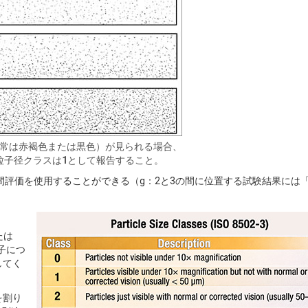
常は赤褐色または黒色）が見られる場合、
粒子径クラスは
1
として報告すること。
間評価を使用することができる（g：2と3の間に位置する試験結果には「2
たは
子につ
してく
を割り