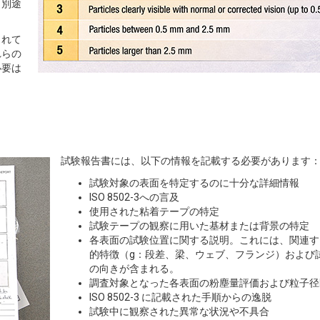
、別途
されて
れらの
必要は
試験報告書には、以下の情報を記載する必要があります
試験対象の表面を特定するのに十分な詳細情報
ISO 8502-3への言及
使用された粘着テープの特定
試験テープの観察に用いた基材または背景の特定
各表面の試験位置に関する説明。これには、関連す
的特徴（g：段差、梁、ウェブ、フランジ）および
の向きが含まれる。
調査対象となった各表面の粉塵量評価および粒子径
ISO 8502-3 に記載された手順からの逸脱
試験中に観察された異常な状況や不具合