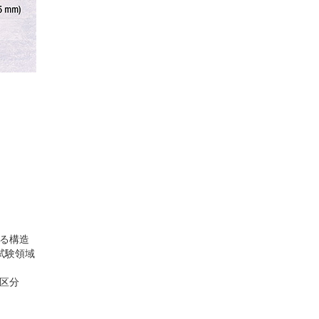
：
る構造
試験領域
区分