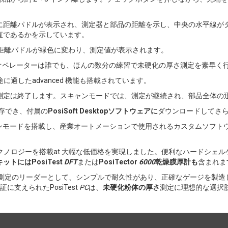
に距離パドルが表示され、測定器と部品の距離を示し、中央の水平線が
直であるかを示しています。
、距離パドルが緑色に変わり、測定値が表示されます。
オペレーターは誰でも、ほんの数分の練習で未硬化の厚さ測定を素早く
に適したadvanced 機能も搭載されています。
測定は終了します。スキャンモードでは、測定が継続され、部品全体の
保存でき、付属の
PosiSoft Desktopソフトウェアに
ダウンロードしてさ
ンモードを搭載し、産業オートメーションで使用されるカスタムソフトウ
クノロジーを搭載at 大幅な低価格を実現しました。便利なハードシェ
キットには
PosiTest
DFT
または
PosiTector
6000
乾燥膜厚計も
含まれ
超音波測定のリーダーとして、シンプルで耐久性があり、正確なゲージを製造して
支えられたPosiTest
PC
は、
未硬化粉体の厚さ
測定に理想的な選択