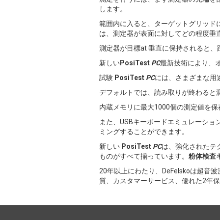
します。
範囲内に入ると、ターゲットグリッド
は、測定器が表面に対してどの程度垂
測定器が目標at 垂直に保持されると
新しい
PosiTest
PC
最新技術により、
試験
PosiTest
PC
には、さまざまな用途
デフォルトでは、読み取りが終わると
内蔵メモリに最大1000個の測定値を
また、USBキーボードエミュレーショ
ミングすることができます。
新しい
PosiTest
PC
は、強化されたテ
ものがすべて揃っています。
粉体検査
20年以上にわたり、DeFelskoは
質、カスタマーサービス、優れた2年保証に