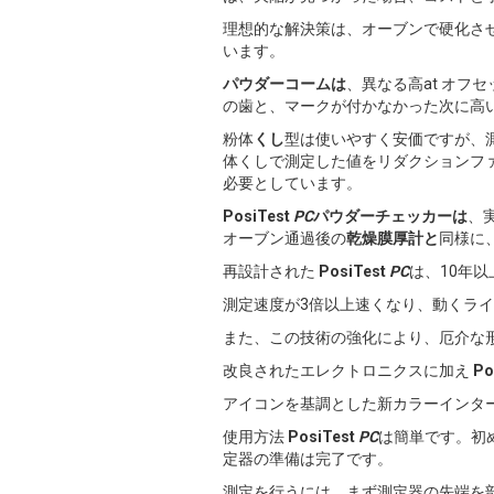
理想的な解決策は、オーブンで硬化させ
います。
パウダーコームは
、異なる高at オ
の歯と、マークが付かなかった次に高
粉体
くし
型は使いやすく安価ですが、
体くしで測定した値をリダクションフ
必要としています。
PosiTest
PC
パウダーチェッカーは
、
オーブン通過後の
乾燥膜厚計と
同様に
再設計された
PosiTest
PC
は、10年
測定速度が3倍以上速くなり、動くラ
また、この技術の強化により、厄介な
改良されたエレクトロニクスに加え
Po
アイコンを基調とした新カラーインタ
使用方法
PosiTest
PC
は簡単です。初
定器の準備は完了です。
測定を行うには、まず測定器の先端を部