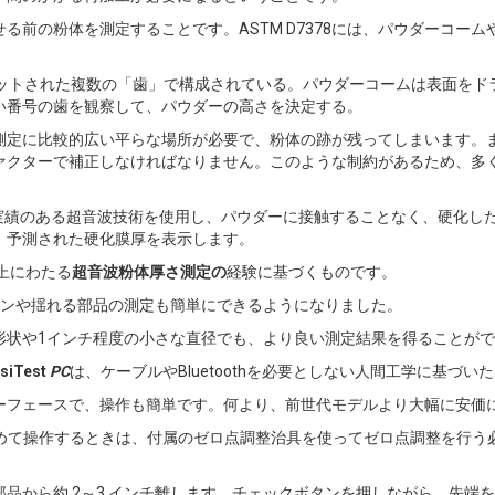
る前の粉体を測定することです。ASTM D7378には、パウダーコー
フセットされた複数の「歯」で構成されている。パウダーコームは表面を
い番号の歯を観察して、パウダーの高さを決定する。
測定に比較的広い平らな場所が必要で、粉体の跡が残ってしまいます。
ァクターで補正しなければなりません。このような制約があるため、多
実績のある超音波技術を使用し、パウダーに接触することなく、硬化し
、予測された硬化膜厚を表示します。
以上にわたる
超音波粉体厚さ測定の
経験に基づくものです。
インや揺れる部品の測定も簡単にできるようになりました。
形状や1インチ程度の小さな直径でも、より良い測定結果を得ることが
siTest
PC
は、ケーブルやBluetoothを必要としない人間工学に基づ
ーフェースで、操作も簡単です。何より、前世代モデルより大幅に安価
めて操作するときは、付属のゼロ点調整治具を使ってゼロ点調整を行う
品から約 2～3 インチ離します。チェックボタンを押しながら、先端