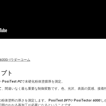
6000
パウダーコーム
リプト
い
PosiTest
PC
で未硬化粉体塗膜厚を測定。
て
、間違いなく最も重要な制御変数です。色、光沢、表面の質感、接着
の粉体塗料の厚さを測定します。
PosiTest
DFT
や
PosiTector
6000
.
手間のかかる再加工が必要になるということです。