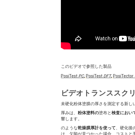
このビデオで参照した製品
PosiTest
PC
,
PosiTest
DFT
,
PosiTector
ビデオトランススク
未硬化粉体塗膜の厚さを測定する新し
厚みは、
粉体塗料の
塗布と
検査におい
響します。
のような
乾燥膜厚計を使って
、硬化後
は、欠陥が見つかった場合、コストと