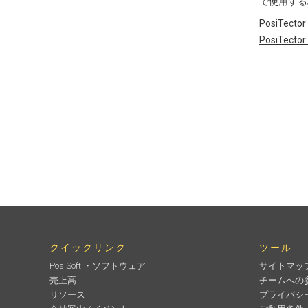
で使用する
PosiTector
PosiTector
クイックリンク
ツール
PosiSoft ・ソフトウェア
サイトマッ
売上高
チームへの
リソース
プライバシ