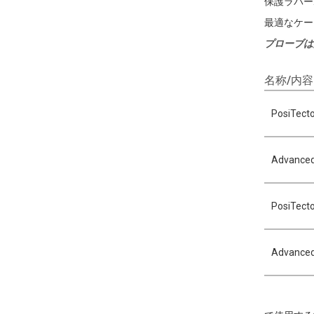
保護ラバー
最適なケー
プローブは
名称/内容
PosiTe
Advan
PosiTe
Advan