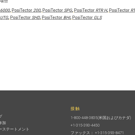
場合
6000
,
PosiTector
200
,
PosiTector
SPG
,
PosiTector
RTR H
,
PosiTector
RT
UTG
,
PosiTector
SHD
,
PosiTector
BHI
,
PosiTector
GLS
接触
プ
1-800-448-3835
(米国およびカナダ)
参加
+1-315-393-4450
ーステートメント
ファックス： +1-315-393-8471