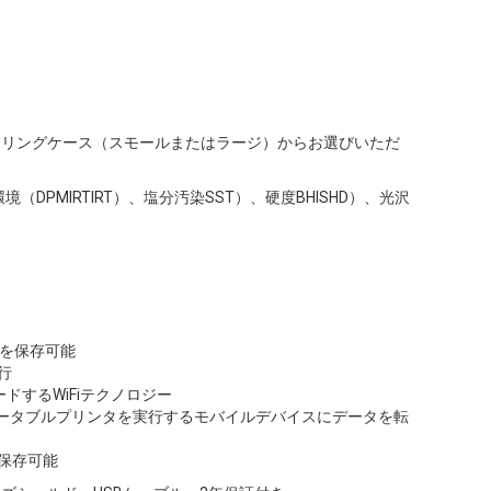
。保護キャリングケース（スモールまたはラージ）からお選びいただ
環境（DPMIRTIRT）、塩分汚染SST）、硬度BHISHD）、光沢
値を保存可能
行
ードするWiFiテクノロジー
ションのポータブルプリンタを実行するモバイルデバイスにデータを転
保存可能