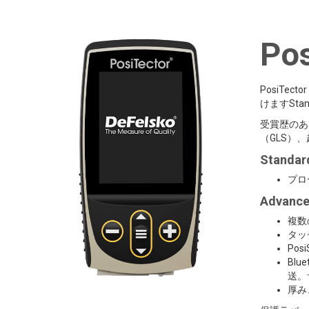
Pos
PosiTe
けますStan
受賞歴のある
（GLS）
Standa
プロ
Advanc
複数
タッ
Po
Bl
送。
厚み