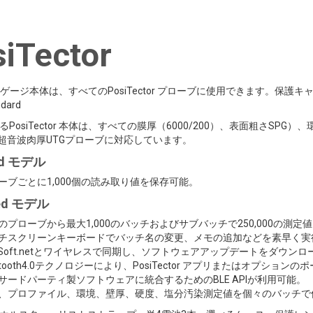
iTector
ctor ゲージ本体は、すべてのPosiTector プローブに使用できます
dard
PosiTector 本体は、すべての膜厚（6000/200）、表面粗さSPG）、
、超音波肉厚UTGプローブに対応しています。
rd モデル
ーブごとに1,000個の読み取り値を保存可能。
ed モデル
のプローブから最大1,000のバッチおよびサブバッチで250,000の測定
チスクリーンキーボードでバッチ名の変更、メモの追加などを素早く実
siSoft.netとワイヤレスで同期し、ソフトウェアアップデートをダウンロ
uetooth4.0テクノロジーにより、PosiTector アプリまたはオプ
サードパーティ製ソフトウェアに統合するためのBLE APIが利用可能。
、プロファイル、環境、壁厚、硬度、塩分汚染測定値を個々のバッチで