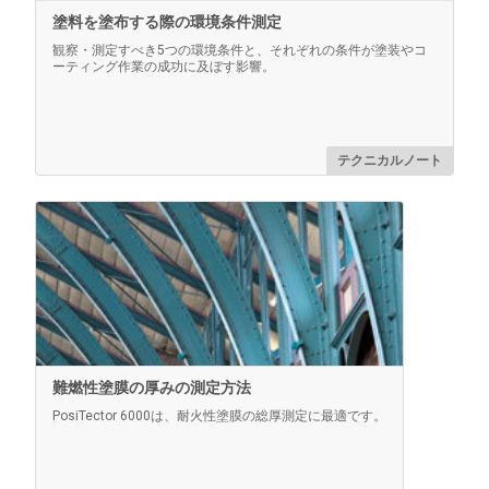
塗料を塗布する際の環境条件測定
観察・測定すべき5つの環境条件と、それぞれの条件が塗装やコ
ーティング作業の成功に及ぼす影響。
もっと詳しく
テクニカルノート
ACパワーキット
難燃性塗膜の厚みの測定方法
連続運転に使用します。このキットは、バッテリー駆動
PosiTector 6000は、耐火性塗膜の総厚測定に最適です。
のPosiTector用にいくつかの代替電源ソリューションを
提供します。バッテリーなしでゲージを操作できます。