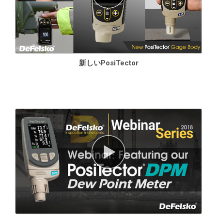
の
BLE APIが
利用可能。
サードパーティーのソフトウェア
、ドローン、ROV、PLC、ロボ
ットデバイス
と統合
し、複数の業界standard の通信プロトコル
を使用します。
新しいPosiTector
仕様
仕様
レンジ
精度
解像度
表面温度
-40° ～ 80° C
± 0.5° C
0.1° C
80°～190° C
± 1.5° C
-40° ～ 175° F
± 1° F
0.1° F
175° ～ 375° F
± 3° F
赤外線表面温
-70°～380° C
± 1° C + 1%**
0.1° C
度※1
-94°〜716°F
± 1.8° F + 1%**
0.1° F
Air
-40° ～ 80° C
± 0.5° C
0.1° C
-40° ～ 175° F
± 1° F
0.1° F
湿度
0～100
± 3%
0.1%