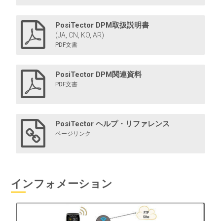
PosiTector DPM L
PosiTector DPM取扱説明書
(JA, CN, KO, AR)
露点計ロガーは、鉄骨構造物に取り付けて、環境パラメ
PDF文書
ータを独立して測定し、最大200日間記録することがで
きます。
PosiTector DPM関連資料
PDF文書
もっと詳しく
PosiTector ヘルプ・リファレンス
ページリンク
インフォメーション
Bluetooth対応プリンター