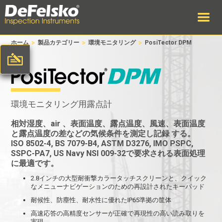
>
>
>
ホーム
製品カテゴリー
環境モニタリング
PosiTector DPM
環境モニタリング用露点計
相対湿度、air 、表面温度、露点温度、風速、表面温度
と露点温度の
差などの気候条件を測定し記録
する。
ISO 8502-4, BS 7079-B4, ASTM D3276, IMO PSPC,
SSPC-PA7, US Navy NSI 009-32で要求される表面処理
に最適です。
2.8インチの大型耐衝撃カラータッチスクリーンと、クイック
なメニューナビゲーションのための再設計されたキーパッド
耐候性、防塵性、耐水性に優れたIP65準拠の筐体
高速応答の高精度センサーが正確で再現性の高い読み取りを
実現