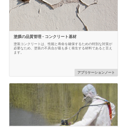
もっと詳しく
塗膜の品質管理 - コンクリート基材
塗装コンクリートは、性能と寿命を確保するための特別な対策が
必要なため、塗装の不具合が最も多く発生する材料であると言え
ます。
RH/Taフィルター交換キット
アプリケーションノート
PosiTector インテグラルプローブ用交換用フィルター5
対応
個セットおよびツール（PRBDPM PRBDPMIR
）
もっと詳しく