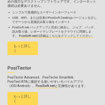
めの強力なデスクトップソフトウェアです。インターネット
接続は必要ありません。
シンプルで直感的なユーザーインターフェース
USB、WiFi、または従来のPosiSoft Desktopバージョンを介し
てゲージから直接読み取り値をインポート
PosiSoft.net-バックアップと完全に統合し、ジョブ、バッチ、
読み取り値、レポートテンプレートをクラウドに同期しま
す。
PosiSoft.netの詳細はこちらをクリックしてください。
もっと詳し
く
PosiTector
PosiTector Advanced、PosiTector Smartlink、
PosiTest ATAに接続する使いやすいモバイルアプリ
（iOS/Android）。
PosiSoft.netと
互換性があります。
もっと詳し
く