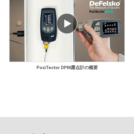
ター、リストストラップ、単4電池3本、取扱説明書、保護キャ
リングケース（DPM/DPMA/DPMD）、ハードシェルキャリン
グケース（DPMS）、保護レンズシールド、NISTトレーサブル
長尺校正証明書、USBケーブル、2年保証が付属しています。
PosiTector DPM露点計の概要