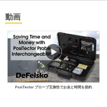
動画
詳しくは、
プローブ互換性
チャートをご覧ください。
Standard モデル
上記のすべての機能に加えて...
2,500のデータセットを保存、保存したデータは閲覧・ダウンロ
PosiTector プローブ互換性でお金と時間を節約
ードが可能
オートログモードは、バッテリーで最大60時間、またはUSB経
由で連続動作します。