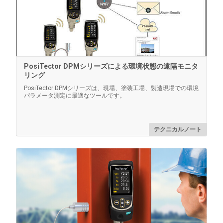
電池式で軽量なこのBluetoothプリンターは、Advanced
モデルからBluetooth経由で読み取り値と統計サマリー
を印刷します。
PosiTector DPMシリーズによる環境状態の遠隔モニタ
リング
もっと詳しく
PosiTector DPMシリーズは、現場、塗装工場、製造現場での環境
パラメータ測定に最適なツールです。
テクニカルノート
PosiTector
PosiTector ゲージ本体と複数のプローブを持ち運ぶの
に便利なハードシェルケース