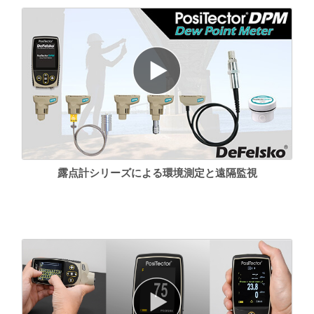
Advanced モデル
上記のすべての機能に加えて...
250,000のデータセットを最大1,000バッチまで保存可能
強化されたオートログモードにより、読み取り値の間はゲージ
の電源がオフになり、最大8ヶ月の電池寿命を実現。各測定値
は、WiFiを使用してPosiSoft.netまたは
FTPサーバーに
アップロ
ードできます。読み取り値を毎日、毎週、毎月のat 自動的にバ
ッチにまとめます。
すべてのパラメータにユーザー定義のリミットを設定可能-可視
および可聴警告。WiFi接続時、
電子メールによる警告
を受け取
ることができます。
露点計シリーズによる環境測定と遠隔監視
トレンドチャートは、リアルタイムで測定値をグラフ化しま
す。
バッチ名の変更
、メモの追加などが素早くできるタッチスクリ
ーンキーボード
湿球温度表示・記録可能
PosiSoft.netとワイヤレスで同期し、ソフトウェアアップデート
をダウンロードする
WiFi
テクノロジー
Bluetooth
4.0テクノロジーにより
、PosiTector アプリまたはオ
プションのポータブルプリンタを実行するモバイルデバイスに
データを転送。サードパーティ製ソフトウェアに統合するため