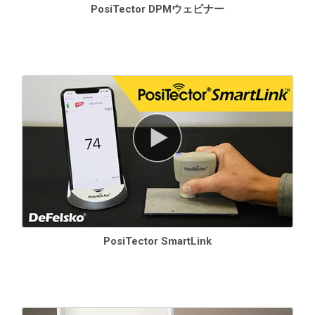
PosiTector DPMウェビナー
風速†。
0〜20m/s
± 3% フルスケ
0.1m/s
ール
0～44 mph
0.1mph
露点
-60° ～ 80° C
± 3° C‡
0.1° C
-76° ～ 175° F
± 5.4° F‡
0.1° F
*
DPM IRモデルのみ
**
23°
C（73°F）周囲にて
†
DPM Aモデルのみ
‡ RHに依存。詳細は
露点（Td）精度を
参照。
PosiTector SmartLink
PosiTector DPMプローブ
すべてのゲージには
、湿度、温度センサー、保護ラバーホルス