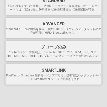
STANDARD
USBポートで
PC 簡単・高速接続。USBケーブル付属。
上記の機能をすべて搭載し、2,500データセット保存可能。オートログモ
PosiSoft USBドライブに保存された読み取り値やグラフ
ードでは、電池で最大60時間無人運転/USB経由で連続運転が可能。
は、ユニバーサルPCウェブブラウザやファイルエクスプ
ローラを使ってアクセスできます。ソフトウェアは必要
ありません。
ADVANCED
PosiSoft
データ閲覧・報告用
ソフトウェア一式を
含む
standard ゲージの機能を含み、最大1,000バッチで25万データセットの保
ウェブ経由の
ソフトウェアアップデートにより
、ゲージ
存が可能。WiFiとBluetoothを含む。
を最新の状態に保つことができます。
保存されたすべての測定値には、日付と時刻のスタンプ
プローブのみ
が付きます
PosiTector ゲージ本体は、PosiTector 6000、200、DPM、IRT、SPG、
多用途
RTR、SST、SHD、BHI、UTG プローブの全シリーズと互換性があります。
オートログモードでは、ユーザーが選択した時間at 環境
パラメータを記録
SMARTLINK
フリップロック付き
自動回転式ディスプレイ
PosiTector SmartLink 無料モバイルアプリは、携帯電話やタブレットをバ
PosiTector
DPM L
は、鋼構造物に取り付けて環境パラメ
ーチャルPosiTector ゲージに変身させます。
ータを測定し、最大200日間独立して記録します。保存さ
れたデータセットは、PosiTector Advanced ゲージ本体ま
たはApple/Androidスマートデバイスを使ってダウンロー
ドできます。
摂氏/華氏切替式
表示言語を
選択可能