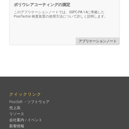
ポリウレアコーティングの測定
このアプリケーションノートでは、SSPC-PA 14に準拠した
PosiTector 検査装置の使用方法について詳しく説明します。
アプリケーションノート
RH/Taセンサー交換キット
PosiTector インテグラルプローブ用（PRBDPM
1
PRBDPMIR
）
クイックリンク
PosiSoft ・ソフトウェア
売上高
もっと詳しく
リソース
会社案内 / イベント
新着情報