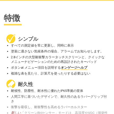
特徴
シンプル
すべての測定値を常に更新し、同時に表示
塗装に適さない気候条件の場合、アラームでお知らせします。
2.8インチの大型耐衝撃カラータッチスクリーンと、クイックな
メニューナビゲーションのための再設計されたキーパッド
ボタンat メニュー項目を説明する
オンゲージヘルプ
複雑な表を見たり、計算尺を使ったりする必要はない
耐久性
耐候性、防塵性、耐水性に優れたIP65準拠の筐体
人間工学に基づいたデザインで、耐久性のあるラバーグリップ付
き
衝撃を吸収し、耐衝撃性を高めるラバーホルスター
新しい
「クリーンRHセンサー」モードは、高湿度やVOC（揮発性