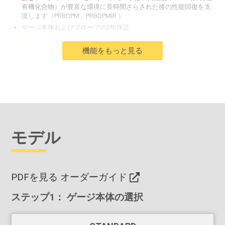
有機化合物）が豊富な環境に長時間さらされた後の性能回復を支
援します（PRBDPM、PRBDPMIR ）
ゲージ本体およびプローブの2年保証
アキュレイト
機能をもっと見る
高速応答の高精度センサーが正確で再現性の高い読み取りを実現
新製品：
現場交換可能、事前校正済み、かつ認証済みの
相対Air
センサーにより
、ダウンタイムを最小限に抑えます（PRBDPM、
PRBDPMIR ）
新型
相対湿度および表面温度センサーは、従来モデルの半分の時
間で順応し、待ち時間を短縮して検査を迅速化PRBDPM
SmartTrend™インジケータは
、測定値の上昇、下降、または安
モデル
定を識別します。
NISTへのトレーサビリティを示す校正証明書付属
ISOやASTMなどの国内外規格に準拠。
パワフル
PDFを見る オーダーガイド
スクリーンキャプチャ-
記録とレビューのために100枚の
ステップ1： ゲージ本体の選択
スクリーンイメージを
保存
します。
インスタントオン機能により、電源を切ったばかりのゲ
ージを素早くパワーアップ