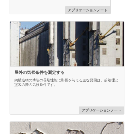
アプリケーションノート
もっと詳しく
屋外の気候条件を測定する
鋼構造物の塗装の長期性能に影響を与える主な要因は、前処理と
塗装の際の気候条件です。
PosiTector 検査キット用ペリカンケース
頑丈な防水ペリカンケースにカスタムフォームインサー
トを装着し、PosiTector 楽器を安全に収納できます。
アプリケーションノート