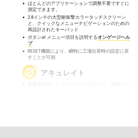
ほとんどのアプリケーションで調整不要ですぐに
測定できます。
2.8インチの大型耐衝撃カラータッチスクリーン
と、クイックなメニューナビゲーションのための
再設計されたキーパッド
ボタンat メニュー項目を説明する
オンゲージヘル
プ
RESET機能により、瞬時に工場出荷時の設定に戻
すことが可能
アキュレイト
応答性の良いトランスデューサにより、高速かつ
正確な読み取りを実現。
NISTまたはPTBへのトレーサビリティを示す校正
証明書付属
ASTM D6132およびISO 2808に準拠した非破壊超
音波探傷技術。
パワフル