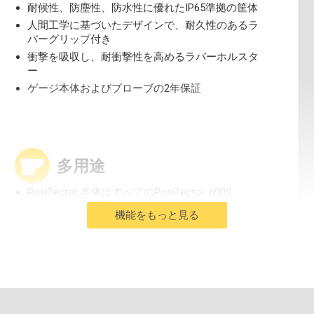
耐候性、防塵性、防水性に優れたIP65準拠の筐体
人間工学に基づいたデザインで、耐久性のあるラ
バーグリップ付き
衝撃を吸収し、耐衝撃性を高めるラバーホルスタ
ー
ゲージ本体およびプローブの2年保証
多用途
PosiTector 本体はすべてのPosiTector
6000
、
200
、
RTRに
対応、
SPG
DPM
IRT
,
SST
,
UTG
,
SHD
,
機能をもっと見る
BHI
膜厚計から表面粗さ計、露点計、可溶性塩試
験機、超音波肉厚計、硬度計、光沢
計に
簡単に変
換できるプローブ
フリップロック付き
自動回転式ディスプレイ
ミル／ミクロン切替式
表示言語を
選択可能