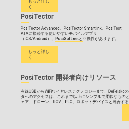
もっと詳し
く
PosiTector
PosiTector Advanced、PosiTector Smartlink、PosiTest
ATAに接続する使いやすいモバイルアプリ
（iOS/Android）。
PosiSoft.netと
互換性があります。
もっと詳し
く
PosiTector 開発者向けリソース
有線USBからWiFiワイヤレステクノロジーまで、DeFel
タへのアクセスは、これまで以上にシンプルで柔軟なものとなります
ェア、ドローン、ROV、PLC、ロボットデバイスと統合す