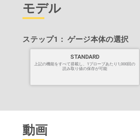
測定中、平均値、standard 偏差値、最小/最大値、
モデル
読み取り回数を継続的に表示/更新します。
Max Thickモードは
、最も深い超音波エコーを表
示するため、Loレンジを調整する必要がありませ
ん。
スクリーンキャプチャ
- 記録やレビュー用に100枚
ステップ1： ゲージ本体の選択
のスクリーン画像を保存できます。
単4電池3本で20時間以上の連続動作
STANDARD
USBポートで
PC 簡単・高速接続。USBケーブル
上記の機能をすべて搭載し、1プローブあたり1,000回の
付属。
読み取り値の保存が可能
PosiSoft USBドライブに保存された読み取り値や
グラフは、ユニバーサルPCウェブブラウザやファ
イルエクスプローラを使ってアクセスできます。
ソフトウェアは必要ありません。
PosiSoft
データ閲覧・報告用
ソフトウェア一式を
含む
ウェブ経由の
ソフトウェアアップデートにより
、
ゲージを最新の状態に保つことができます。
動画