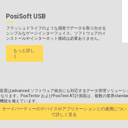
PosiSoft USB
フラッシュドライブのような感覚でデータを取り出せる
シンプルなゲージインターフェイス。ソフトウェアのイ
ンストールやインターネット接続は必要ありません。
もっと詳し
く
skoの装置はadvanced ソフトウェア統合にも対応するデータ管理ソ
。PosiTector およびPosiTest AT計測器は、複数の業界sta
る機能を備えています。
サードパーティーのデバイスやアプリケーションとの連携につい
て詳しく見る