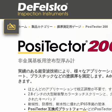
>
>
>
ホーム
製品カテゴリー
膜厚測定用ゲージ
PosiTector 200
非金属基板用塗布型厚み計
実績のある超音波技術により、様々なアプリケーシ
ート、プラスチックなどの塗膜厚を測定します。Adv
きます。
ほとんどのアプリケーションで校正調整が不要で、す
2.8インチの大型耐衝撃カラータッチスクリーンと
されたキーパッド
耐候性、防塵性、耐水性に優れたIP65準拠の筐体
PosiTector 互換式プラットフォーム-
どのPosiTec