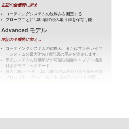
左記の全機能に加え...
コーティングシステムの総厚みを測定する
プローブごとに1,000個の読み取り値を保存可能。
Advanced モデル
左記の全機能に加え...
コーティングシステムの総厚み、またはマルチレイヤ
ーシステムの最大3つの個別層の厚みを測定します。
塗布システムの詳細解析が可能な画面キャプチャ機能
付きグラフィックモード
最大1,000バッチ、250,000個の読み取り値を保存可能
プロンプト・バッチ・モード-
読み取りごとに画面上
のテキストと画像でプロンプトを表示し、事前に定義
したバッチを
作成します。
測定データのライブグラフ化
SSPC-PA 9
モードは、最小/最大仕様の入力を促し、
必要な測定値を表示し、合格/不合格の結果とともに
統計値を自動計算することで、規格に準拠するようユ
ーザーを支援します。
バッチ名の変更
、メモの追加などが素早くできるタッ