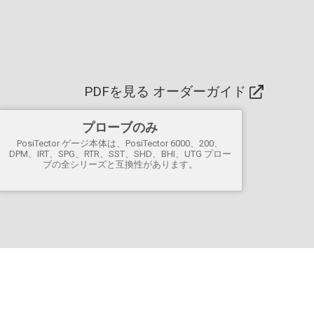
チスクリーンキーボード
様々なコーティングアプリケーションの測定用に、複
数の校正調整を保存
PosiSoft.netとワイヤレスで同期し、ソフトウェアア
ップデートをダウンロードする
WiFi
テクノロジー
Bluetooth
4.0テクノロジーにより
、PosiTector アプリ
PDFを見る オーダーガイド
またはオプションのポータブルプリンタを実行するモ
バイルデバイスにデータを転送。サードパーティ製ソ
フトウェアに統合するための
BLE APIが
利用可能。
プローブのみ
サードパーティーのソフトウェア
、ドローン、ROV、
PosiTector ゲージ本体は、PosiTector 6000、200、
PLC、ロボットデバイス
と統合
し、複数の業界
DPM、IRT、SPG、RTR、SST、SHD、BHI、UTG プロー
ブの全シリーズと互換性があります。
standard の通信プロトコルを使用します。