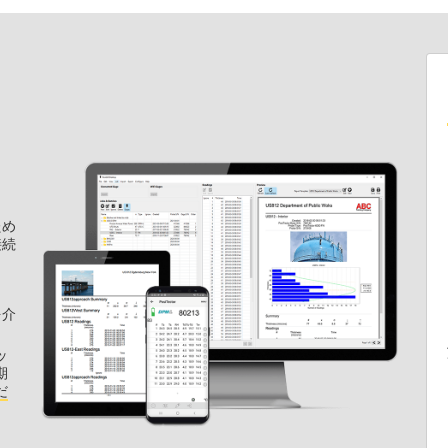
ため
接続
を介
ッ
期
だ