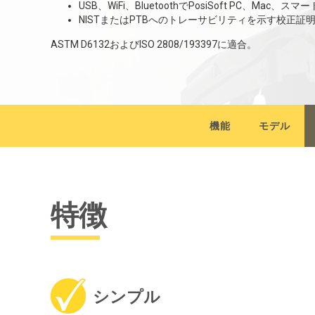
USB、WiFi、BluetoothでPosiSoft PC、M
NISTまたはPTBへのトレーサビリティを示す校正証
ASTM D6132およびISO 2808/193397に適合。
機能
モデル
特徴
シンプル