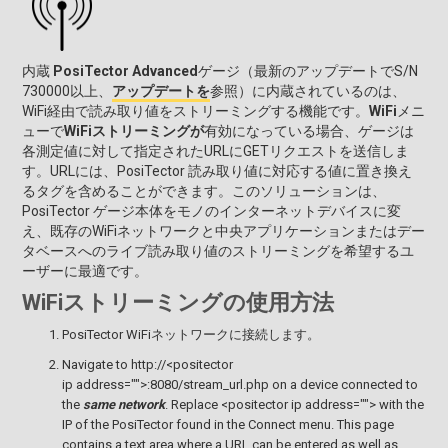
内蔵
PosiTector Advanced
ゲージ（最新のアップデートでS/N
730000以上、
アップデートを
参照）に内蔵されているのは、
WiFi経由で読み取り値をストリーミングする機能です。
WiFi
メニ
ューで
WiFiストリーミングが
有効になっている場合、ゲージは
各測定値に対して指定されたURLにGETリクエストを送信しま
す。URLには、PosiTector 読み取り値に対応する値に置き換え
るタグを含めることができます。このソリューションは、
PosiTector ゲージ本体をモノのインターネットデバイスに変
え、既存のWiFiネットワークと中央アプリケーションまたはデー
タベースへのライブ読み取り値のストリーミングを希望するユ
ーザーに最適です。
WiFiストリーミングの使用方法
PosiTector WiFiネットワークに接続します。
Navigate to http://<positector
ip address="">:8080/stream_url.php on a device connected to
the
same network
. Replace <positector ip address=""> with the
IP of the PosiTector found in the Connect menu. This page
contains a text area where a URL can be entered as well as