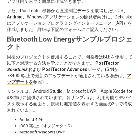
アプリ内で素早く簡単に作成できます。
また、PosiTector 機器から直接測定データを取得したいiOS、
Android、Windowsアプリケーションの開発者向けに、DeFelsko
はアプリケーションプログラミングインターフェース（API）を
作成しました。詳細は下記のフォームにご記入ください。
Bluetooth Low Energyサンプルプロジェ
クト
同梱のプロジェクトを使用することで、開発者はBLEを使用して
以下と対話する方法を学ぶことができます。
PosiTector
SmartLink
および
PosiTector Advanced
ゲージ。(S/Nが
784000以上で最新のアップデートが適用されている場合は、
ア
ップデートを
参照）。
サンプルは、Android Studio、Microsoft UWP、Apple Xcode for
iOS向けに提供されています。各サンプルは、利用可能なデバイ
スを表示する画面と、接続し測定値を表示する画面の2つで構成
されています。
Android 4.4+
iOS9.0以上（オブジェクトC）
Microsoft Windows UWP