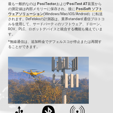
最も一般的なのは
PosiTector
および
PosiTest AT
装置から
の測定値は内部メモリーに保存され、後に
PosiSoft ソフト
ウェアソリューション
(Windows/Mac/iOS/Android）に転送
されます。DeFelskoの計測器は、業界standard 通信プロトコ
ルを使用して、サードパーティのソフトウェア、ドローン、
ROV、PLC、ロボットデバイスと統合する機能も備えていま
す。
*無線通信は、追加料金でデフェルスコが停止または再開す
ることができます。