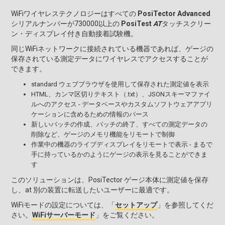
WiFiワイヤレステクノロジーはすべての
PosiTector Advanced
シリアルナンバーが730000以上の
PosiTest
AT
タッチスクリー
ン・ディスプレイ付き自動接着試験機。
同じWiFiネットワークに接続されている機器であれば、ゲージの
保存されている測定データにワイヤレスでアクセスすることが
できます。
standard ウェブブラウザを使用して保存された測定値を表示
HTML、カンマ区切りテキスト（.txt）、JSONスキーマファイ
ルへのアクセス - データベースやカスタムソフトウェアアプリ
ケーションに含めるための情報のパース
新しいバッチの作成、バッチの終了、すべての測定データの
削除など、ゲージのメモリ機能をリモートで制御
作業中の機器のライブディスプレイをリモートで表示 - まるで
手に持っているかのようにゲージの表示を見ることができま
す
このソリューションは、PosiTector ゲージ本体に測定値を保存
し、at 別の装置に転送したいユーザーに最適です。
WiFiモードの設定については、「
セットアップ
」を参照してくだ
さい。
WiFiサーバーモード
」をご覧ください。