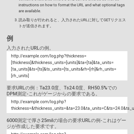
instructions on how to format the URL and what optional tags
are available.
読み取りが行われると、入力されたURLに対してGETリクエス
トが送信されます。
例
入力されたURLの例。
http://example.com/log.php?thickness=
[thickness]&thickness_units=[units]&ta=[ta]&ta_units=
[ta_units]&ts=[ts]&ts_units=[ts_units&rh=[rh]&rh_units=
[rh_units]
要求URLの例：Ta23.0度、Ts24.0度、RH50.5%での
DPM測定-これがゲージからの要求である。
http://example.com/log.php?
thickness=&thickness_units=&ta=23.0&ta_units=C&ts=24.0&ts_
6000測定で厚さ25milの場合の要求URLの例-これはゲー
ジが作成した要求です。