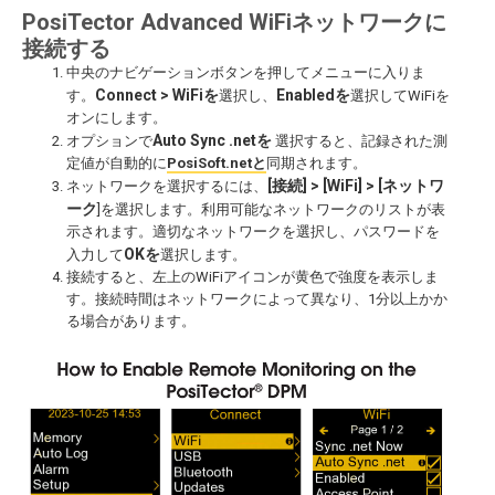
PosiTector Advanced WiFiネットワークに
接続する
中央のナビゲーションボタンを押してメニューに入りま
Connect > WiFiを
Enabledを
す。
選択し、
選択してWiFiを
オンにします。
Auto Sync .netを
オプションで
選択すると、記録された測
定値が自動的に
PosiSoft.netと
同期されます。
[接続] > [WiFi] > [ネットワ
ネットワークを選択するには、
ーク
]を選択します。利用可能なネットワークのリストが表
示されます。適切なネットワークを選択し、パスワードを
OKを
入力して
選択します。
接続すると、左上のWiFiアイコンが黄色で強度を表示しま
す。接続時間はネットワークによって異なり、1分以上かか
る場合があります。