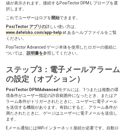
値が表示されます。接続するPosiTector DPM L プローブを選
択します。
これでユーザーはログを
開始
できます。
PosiTector アプリの
詳しい使い方は、
www.defelsko.com/app-help
at あるヘルプファイルをご覧
ください。
PosiTector Advanced ゲージ本体を使用したロガーの接続に
ついては、
説明書を
参照してください。
ステップ3：電子メールアラーム
の設定（オプション）
PosiTector DPMAdvanced
モデルには、1つまたは複数の環
境条件がユーザー指定の許容範囲外になったとき、またはア
ラーム条件がトリガーされたときに、ユーザーに電子メール
を送信する機能があります。有効にすると、アラーム条件が
満たされたときに、ゲージはユーザーに電子メールを送信し
ます。
Eメール通知にはWiFiインターネット接続が必要です。自動ロ