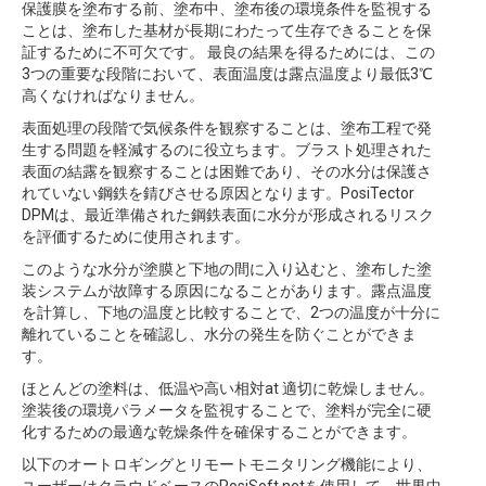
保護膜を塗布する前、塗布中、塗布後の環境条件を監視する
ことは、塗布した基材が長期にわたって生存できることを保
証するために不可欠です。 最良の結果を得るためには、この
3つの重要な段階において、表面温度は露点温度より最低3℃
高くなければなりません。
表面処理の段階で気候条件を観察することは、塗布工程で発
生する問題を軽減するのに役立ちます。ブラスト処理された
表面の結露を観察することは困難であり、その水分は保護さ
れていない鋼鉄を錆びさせる原因となります。PosiTector
DPMは、最近準備された鋼鉄表面に水分が形成されるリスク
を評価するために使用されます。
このような水分が塗膜と下地の間に入り込むと、塗布した塗
装システムが故障する原因になることがあります。露点温度
を計算し、下地の温度と比較することで、2つの温度が十分に
離れていることを確認し、水分の発生を防ぐことができま
す。
ほとんどの塗料は、低温や高い相対at 適切に乾燥しません。
塗装後の環境パラメータを監視することで、塗料が完全に硬
化するための最適な乾燥条件を確保することができます。
以下のオートロギングとリモートモニタリング機能により、