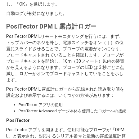
し、「OK」を選択します。
自動ログが有効になりました。
PosiTector DPM L 露点計ロガー
PosiTector DPM Lリモートモニタリングを行うには、まず、
トップカバーのネジを外し、電源スイッチをオン（｜）の位
置にスライドさせることで、プローブの電源がオンになり、
ブロードキャストされていることを確認します。プローブが
ブロードキャストを開始し、10m（30フィート）以内の装置
から見えるようになります。プローブの LED は 3 秒ごとに点
滅し、ロガーがオンでブロードキャストしていることを示し
ます。
PosiTector DPM L 露点計ロガーから記録された読み取り値を
設定および表示するには、いくつかの方法があります：
PosiTector アプリの使用
PosiTector Advanced ゲージ本体を使用したロガーへの接続
PosiTector
PosiTector アプリを開きます。使用可能なプローブが「DPM
L」と表示され、対応するシリアル番号と最新の露点温度計算