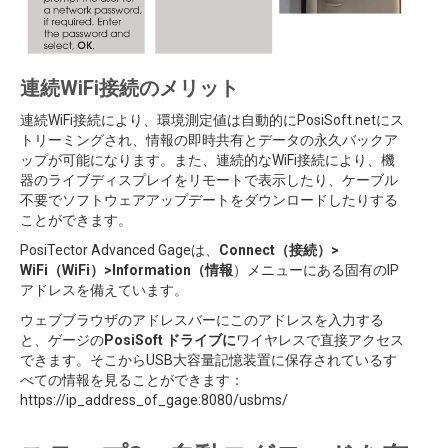
連続WiFi接続のメリット
連続WiFi接続により、環境測定値は自動的にPosiSoft.netにス
トリーミングされ、情報の即時共有とデータの永久バックア
ップが可能になります。また、連続的なWiFi接続により、機
器のライブディスプレイをリモートで表示したり、ケーブル
不要でソフトウェアアップデートをダウンロードしたりする
ことができます。
PosiTector Advanced Gageは、
Connect（接続）>
WiFi（WiFi）>Information（情報
）メニューにある固有のIP
アドレスを備えています。
ウェブブラウザのアドレスバーにこのアドレスを入力する
と、ゲージの
PosiSoft ドライブに
ワイヤレスで直接アクセス
できます。そこからUSB大容量記憶装置に保存されているす
べての情報を見ることができます：
https://ip_address_of_gage:8080/usbms/