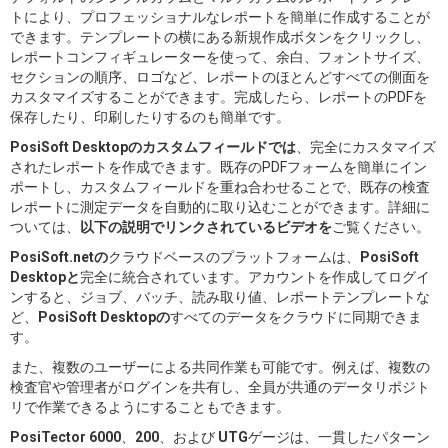
トにより、プロフェッショナルなレポートを簡単に作成することが
できます。テンプレートの横にある新規作成ボタンをクリックし、
レポートコンフィギュレーターを使って、余白、フォントサイズ、
セクションの順序、ロゴなど、レポートのほとんどすべての側面を
カスタマイズすることができます。完成したら、レポートのPDFを
保存したり、印刷したりするのも簡単です。
PosiSoft Desktopのカスタムフィールドでは
、完全にカスタマイズ
されたレポートを作成できます。既存のPDFフォームを簡単にイン
ポートし、カスタムフィールドを重ね合わせることで、既存の検査
レポートに測定データを自動的に取り込むことができます。詳細に
ついては、
以下の説明でリンクされているビデオを
ご覧ください。
PosiSoft.netの
クラウドベースのプラットフォームは、
PosiSoft
Desktopと
完全に統合されています。アカウントを作成してログイ
ンすると、ジョブ、バッチ、読み取り値、レポートテンプレートな
ど、
PosiSoft Desktopの
すべてのデータをクラウドに同期できま
す。
また、複数のユーザーによる共同作業も可能です。例えば、複数の
検査官や管理者がログインを共有し、全員が共通のデータリポジト
リで作業できるようにすることもできます。
PosiTector 6000
、
200
、および
UTG
ゲージは、一貫したパターン