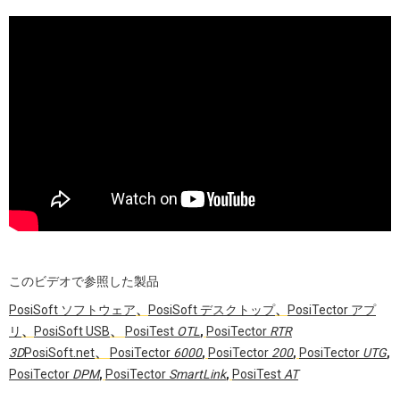
このビデオで参照した製品
PosiSoft ソフトウェア
、
PosiSoft デスクトップ
、
PosiTector アプ
リ
、
PosiSoft USB
、
PosiTest
OTL
,
PosiTector
RTR
3D
PosiSoft.net
、
PosiTector
6000
,
PosiTector
200
,
PosiTector
UTG
,
PosiTector
DPM
,
PosiTector
SmartLink
,
PosiTest
AT