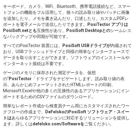
キーボード、カメラ、WiFi、Bluetooth、携帯電話接続など、スマー
トフォンの機能をフル活用して、個々の読み取り値やバッチに画像
を追加したり、メモを書き込んだり、口述したり、カスタムPDFレ
ポートを電子メールで送信したりできます。
PosiTector アプリは
PosiSoft.netとも
互換性があり、
PosiSoft Desktopとの
シームレス
なバックアップや同期が可能です。
すべてのPosiTector 装置には、
PosiSoft USBドライブが
内蔵されて
おり、USBフラッシュドライブと同様の簡単なインターフェースで
データを取り出すことができます。ソフトウェアのインストールや
インターネット接続は不要です。
ゲージのメモリに保存された測定データを、仮想
の"
PosiTector
「ドライブをナビゲートします。読み取り値の表
示、あらかじめフォーマットされたHTMLレポートの印刷、
Microsoft Excelや他の多くの互換性のあるアプリケーションにイン
ポートするためのCSVファイルのダウンロード。
簡単なレポート作成から検査員チーム用にカスタマイズされたワー
クフローの作成まで、
DeFelskoのPosiSoft ソフトウェア・スイー
トは
あらゆるアプリケーションに対応するソリューションを提供し
ます。詳しくは
defelsko.com/Softwareを
ご覧ください。