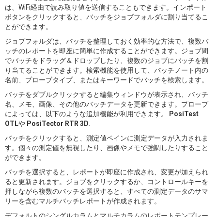
は、WiFi経由で読み取り値を送信することもできます。インポート
ボタンをクリックすると、バッチをジョブフォルダに割り当てるこ
とができます。
ジョブフォルダは、バッチを整理しておく効率的な方法で、複数バ
ッチのレポートを即座に簡単に作成することができます。ジョブ間
でバッチをドラッグ＆ドロップしたり、複数のジョブにバッチを割
り当てることができます。検索機能を使用して、バッチノート内の
名前、プローブタイプ、またはキーワードでバッチを検索します。
バッチをダブルクリックすると編集ウィンドウが表示され、バッチ
名、メモ、画像、その他のバッチデータを更新できます。プローブ
によっては、以下のような追加機能が利用できます。
PosiTest
OTL
や
PosiTector RTR 3D
.
バッチをクリックすると、測定値ペインに測定データが入力されま
す。個々の測定値を無視したり、画像やメモで強調したりすること
ができます。
バッチを選択すると、レポートが即座に作成され、変更が加えられ
ると更新されます。ジョブをクリックするか、コントロールキーを
押しながら複数のバッチを選択すると、すべての測定データのサマ
リーを含むマルチバッチレポートが作成されます。
デフォルトのシングルカラムとマルチカラムのレポートテンプレー