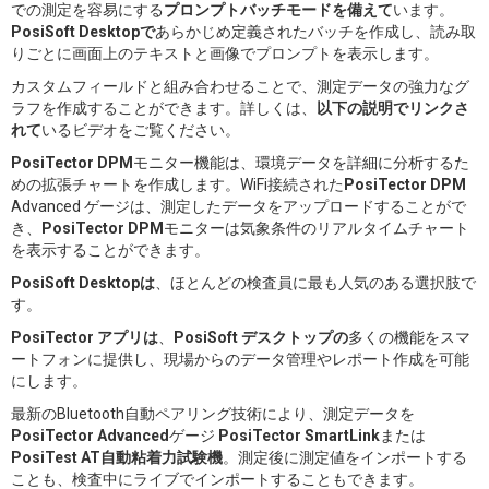
での測定を容易にする
プロンプトバッチモードを備えて
います。
PosiSoft Desktopで
あらかじめ定義されたバッチを作成し、読み取
りごとに画面上のテキストと画像でプロンプトを表示します。
カスタムフィールドと組み合わせることで、測定データの強力なグ
ラフを作成することができます。詳しくは、
以下の説明でリンクさ
れて
いるビデオをご覧ください。
PosiTector DPM
モニター機能は、環境データを詳細に分析するた
めの拡張チャートを作成します。WiFi接続された
PosiTector DPM
Advanced ゲージは、測定したデータをアップロードすることがで
き、
PosiTector DPM
モニターは気象条件のリアルタイムチャート
を表示することができます。
PosiSoft Desktopは
、ほとんどの検査員に最も人気のある選択肢で
す。
PosiTector アプリは
、
PosiSoft デスクトップの
多くの機能をスマ
ートフォンに提供し、現場からのデータ管理やレポート作成を可能
にします。
最新のBluetooth自動ペアリング技術により、測定データを
PosiTector Advanced
ゲージ
PosiTector SmartLink
または
PosiTest AT自動粘着力試験機
。測定後に測定値をインポートする
ことも、検査中にライブでインポートすることもできます。