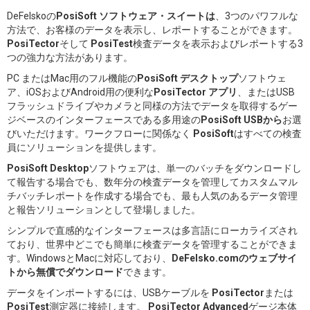
DeFelskoの
PosiSoft ソフトウェア・スイートは
、3つのパワフルな
方法で、お客様のデータを表示し、レポートすることができます。
PosiTector
そして
PosiTest
検査データを表示およびレポートする3
つの強力な方法があります。
PC またはMac用のフル機能の
PosiSoft デスクトップ
ソフトウェ
ア、iOSおよびAndroid用の便利な
PosiTector アプリ
、またはUSB
フラッシュドライブやカメラと同様の方法でデータを取得するゲー
ジベースのインターフェースである多用途の
PosiSoft USBから
お選
びいただけます。ワークフローに関係なく
PosiSoft
はすべての検査
員にソリューションを提供します。
PosiSoft Desktop
ソフトウェアは、単一のバッチをダウンロードし
て報告する場合でも、数年分の検査データを管理してカスタムマル
チバッチレポートを作成する場合でも、最も人気のあるデータ管理
と報告ソリューションとして登場しました。
シンプルで直感的なインターフェースは多言語にローカライズされ
ており、世界中どこでも簡単に検査データを管理することができま
す。WindowsとMacに対応しており、
DeFelsko.comのウェブサイ
トから無償でダウンロード
できます。
データをインポートするには、USBケーブルを
PosiTector
または
PosiTest
測定器に接続します。
PosiTector Advanced
ゲージ本体