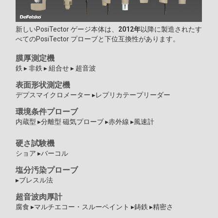
新しいPosiTector ゲージ本体は、
2012年
以降に製造されたす
べてのPosiTector プローブと下位互換性があります。
膜厚測定機
鉄 ▸ 非鉄 ▸ 組合せ ▸ 超音波
表面形状測定機
デプスマイクロメーター ▸レプリカテープリーダー
環境条件プローブ
内蔵型 ▸分離型 磁気プローブ ▸赤外線 ▸風速計
硬さ試験機
ショア ▸バーコル
塩分汚染プローブ
▸ブレスル法
超音波肉厚計
腐食 ▸マルチエコー・スルーペイント ▸鋳鉄 ▸精密さ