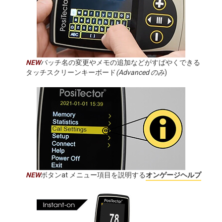
NEW
バッチ名の変更やメモの追加などがすばやくできる
タッチスクリーンキーボード
(Advanced のみ
)
NEW
ボタンat メニュー項目を説明する
オンゲージヘルプ