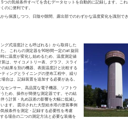
t 5つの気候条件すべてを含むデータセットを自動的に記録します。これ
録しておくのに便利です。
化から保護しつつ、日陰や隙間、露出部でのわずかな温度変化を識別で
リング式湿度計とも呼ばれる）から取得した
。 これらの測定器を90秒間一定のat 旋回
同時に温度が変化し始めるため、温度測定値
計算は、サイコメトリー表、グラフ、スライ
その結果を別の機器、表面温度計と比較する
ーティングとライニングの塗布工程中、繰り
な場合は、記録装置を追加する必要がある。
高精度なセンサー、高品質な電子機器、ソフトウ
行うため、操作が簡便な測定器です。その結
に伴う計算・丸め誤差の影響を大幅に低減し
います。 図示された大型給水塔の塗装事例
の気候条件を測定・記録する必要性を考慮
業する場合の二つの測定方法と必要な装備を