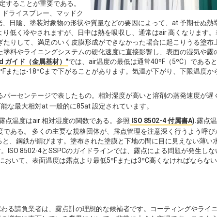
測定することが重要である。
、ドライスプレー、マッドク
光、日陰、塗装対象物の形状や質量などの要因によって、at 予期せぬ熱
より低く冷やされますが、日中は熱を吸収し、通常はair 高くなります。
低すぎたりして、満足のいく皮膜形成ができなかった場合に起こりうる塗布
された塗料やライニングシステムの硬化速度に直接影響し、表面の湿気や露
ard ガイド（金属基材）"
では、air温度の最低は通常40ºF（5ºC）である
Fまたは-18ºCまで下がることがあります。気温が下がり、下限温度から
対するパーセンテージで表したもの。相対湿度が高いと溶剤の蒸発速度が遅
最大相対at 一般的に85at 設定されています。
露点温度はair 相対湿度の関数である。参照
ISO 8502-4 付属書A
).
露点温
温度である。 多くの主要な規格団体が、露点管理を注意深く行うよう呼び
ると、鋼鉄が錆びます。塗布された塗膜と下地の間に目に見えない薄い
SO 8502-4とSSPCのガイドラインでは、露点による問題が発生しな
おいて、表面温度は露点より最低5ºFまたは3ºC高くなければならな
携わる請負業者は、露点計の理想的な候補者です。コーティングやライ