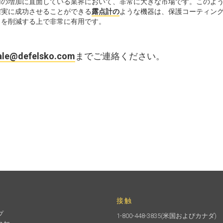
用の増加に直面している業界において、非常に大きな市場です。このよ
確実に成功させることができる
露点計の
ような機器は、保護コーティン
トを削減する上で非常に有用です。
ale@defelsko.com
までご連絡ください。
接触
プ
1-800-448-3835
(米国およびカナダ)