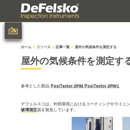
>
>
>
ホーム
リソース
記事一覧
屋外の気候条件を測定する
屋外の気候条件を測定す
参考とした製品
PosiTector
DPM
,
PosiTector
DPM L
デフェルスコは、外部環境におけるコーティングやライニ
破壊測定
器を製造しています。