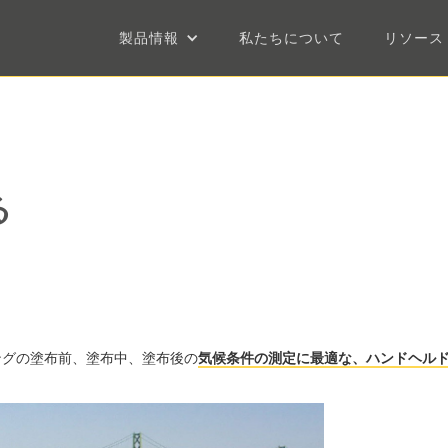
製品情報
私たちについて
リソース
る
ングの塗布前、塗布中、塗布後の
気候条件の測定に最適な、ハンドヘル