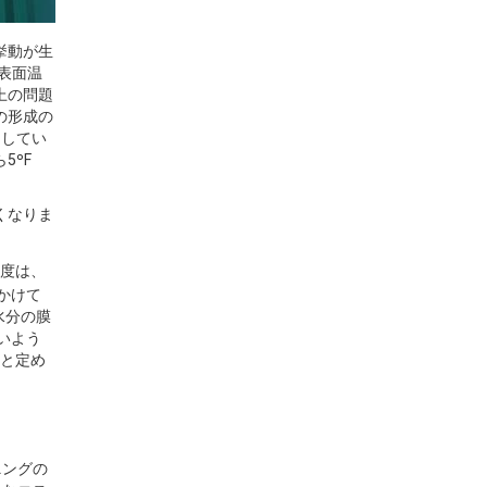
挙動が生
表面温
上の問題
の形成の
としてい
5ºF
くなりま
度は、
かけて
水分の膜
いよう
いと定め
ニングの