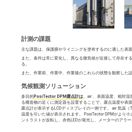
計測の課題
主な課題は、保護膜やライニングを塗布するのに適した表
また、条件は常に変化し、異なる微気候が近接して存在す
る。
また、作業前、作業中、作業後のこれらの状態を観察した
気候観測ソリューション
多目的
PosiTector DPM露点計は
、air 、表面温度、相
る構造物の近くに測定器を設置することで、露点温度や表面
露点計が表示するLCDディスプレイの一例です。 air 気温
温度を引いた値が表示されます。 PosiTector DPM
ントラストが反転し、赤色LEDが発光し、メーターのアラ