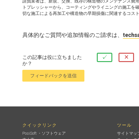
請負業者は、新規、交換、既存の構造物のメンテナンス費
トプレッシャーから、コーティングやライニングの施工を
切な施工による再加工や構造物の早期損傷に関連するコス
具体的なご質問や追加情報のご請求は、
techs
×
✓
この記事は役に立ちました
か？
クイックリンク
ツール
PosiSoft ・ソフトウェア
サイトマッ