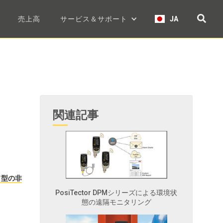
売上高
サービス＆サポート
JA
関連記事
ド型の非
PosiTector DPMシリーズによる環境状
態の遠隔モニタリング