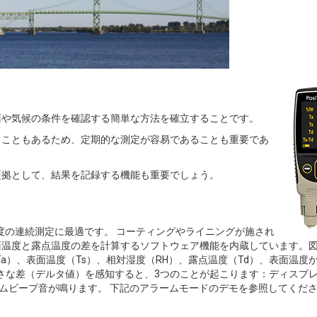
面や気候の条件を確認する簡単な方法を確立することです。
ることもあるため、定期的な測定が容易であることも重要であ
証拠として、結果を記録する機能も重要でしょう。
対湿度の連続測定に最適です。 コーティングやライニングが施され
温度と露点温度の差を計算するソフトウェア機能を内蔵しています。図
（Ta）、表面温度（Ts）、相対湿度（RH）、露点温度（Td）、表面温度
がより小さな差（デルタ値）を感知すると、3つのことが起こります：ディスプ
ームビープ音が鳴ります。 下記のアラームモードのデモを参照してくだ