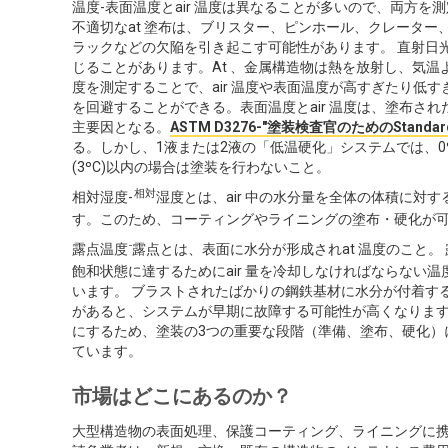
温度-表面温度とair 温度は異なることが多いので、両方を
不適切なat 塗布は、ブリスター、ピンホール、クレーター
ラックなどの欠陥を引き起こす可能性があります。 直射日
じることがあります。At 、金属構造物は熱を放射し、気温
度を測定することで、air 温度や表面温度が高すぎたり
を回避することができる。表面温度とair 温度は、塗布
主要因となる。
ASTM D3276-"塗装検査官のためのStand
る。しかし、1液または2液の「低温硬化」システムでは、0º
(3ºC)以内の場合は塗装を行わないこと。
相対
相対湿度-
湿度とは、air 中の水分量を全体の体積に
す。このため、コーティングやライニングの塗布・硬化が可能な
-
露点温度
露点とは、表面に水分が形成されat 温度のこと。 
飽和状態に達するためにair 量を冷却しなければならない
います。 ブラストされたばかりの鋼鉄基材に水分が付着す
があると、システムが早期に故障する可能性が高くなります。I
にするため、塗装の3つの重要な段階（準備、塗布、硬化）に
ています。
市場はどこにあるのか？
大型構造物の表面処理、保護コーティング、ライニングに