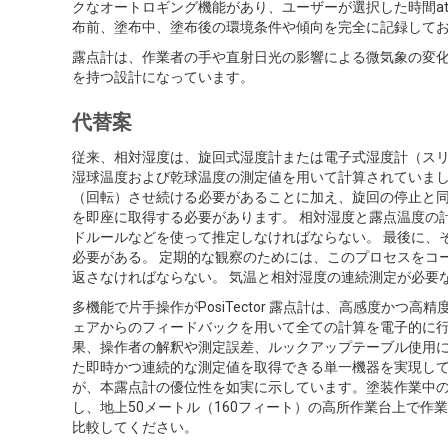
クなオートロギング機能があり、ユーザーが選択した時間a
布前、塗布中、塗布後の環境条件や傾向を完全に記
露点計は、作業者の手や直射日光の影響による微気象の変
を持つ設計になっています。
代替案
従来、相対湿度は、旋回式湿度計または電子式湿度計（ス
湿球温度および乾球温度の測定値を用いて計算されていました
（回転）させ続ける必要があることに加え、旋回の停止と
を即座に取得する必要があります。 相対湿度と露点温度の
ドルールなどを使って推定しなければならない。 最後に、
必要がある。 定期的な観察のためには、このプロセスをコ
返さなければならない。 気温と相対湿度の連続測定が必要
多機能で片手操作がPosiTector 露点計は、高感度かつ
ェアからのフィードバックを用いて全ての計算を電子的に
果、操作者の解釈や測定誤差、ルックアップテーブル使用
た即時かつ連続的な測定値を取得できる単一機器を実現して
が、本露点計の優位性を如実に示しています。塗装作業中
し、地上50メートル（160フィート）の高所作業台上で作
比較してください。