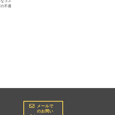
うなコス
グの不適
メールで
のお問い