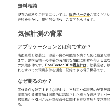
無料相談
現在の価格やご注文については、
販売ページを
ご覧くださ
経験を生かし、技術的な情報、ご質問を承ります。
気候計測の背景
アプリケーションとは何ですか？
表面処理と塗装は、塗装不良の可能性を防ぐために最適な
ます。鋼構造物への塗装の長期的な性能に影響を与える主
の気候条件です。
PosiTector DPM露点計は
、塗装業者、
れるすべての環境条件を測定・記録できる電子機器です。
なぜ測るのか？
気候条件を測定する主な理由は、再加工や保護膜の早期破壊
奨事項や要求事項は国際的に認知された様々な規格でカバー
際規格から引用された気候条件に関する推奨事項と要求事
る。