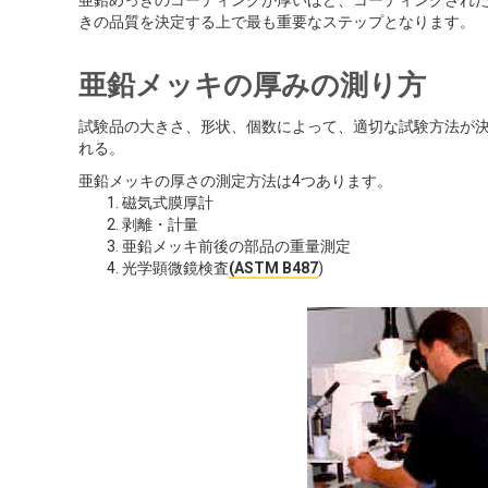
亜鉛めっきのコーティングが厚いほど、コーティングされ
きの品質を決定する上で最も重要なステップとなります。
亜鉛メッキの厚みの測り方
試験品の大きさ、形状、個数によって、適切な試験方法が
れる。
亜鉛メッキの厚さの測定方法は4つあります。
磁気式膜厚計
剥離・計量
亜鉛メッキ前後の部品の重量測定
光学顕微鏡検査
(ASTM B487
)