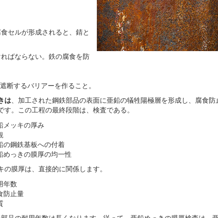
腐食セルが形成されると、錆と
ければならない。鉄の腐食を防
遮断するバリアーを作ること。
きは
、加工された鋼鉄部品の表面に亜鉛の犠牲陽極層を形成し、腐食防
です。この工程の最終段階は、検査である。
鉛メッキの厚み
観
鉛の鋼鉄基板への付着
鉛めっきの膜厚の均一性
キの膜厚は、直接的に関係します。
用年数
食防止量
質