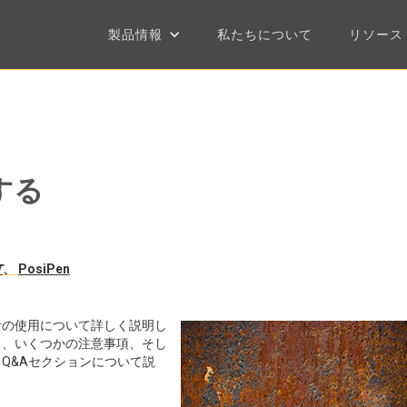
製品情報
私たちについて
リソース
する
T
、
PosiPen
計の使用について詳しく説明し
ス、いくつかの注意事項、そし
Q&Aセクションについて説