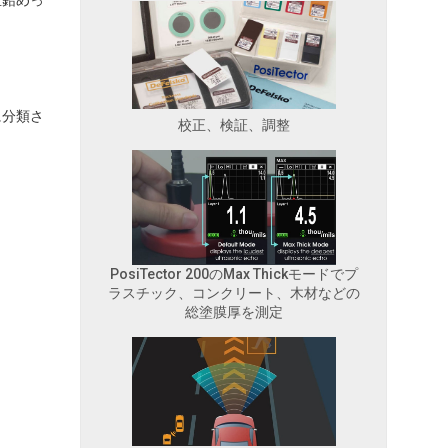
亜鉛めっ
に分類さ
校正、検証、調整
PosiTector 200のMax Thickモードでプ
ラスチック、コンクリート、木材などの
総塗膜厚を測定