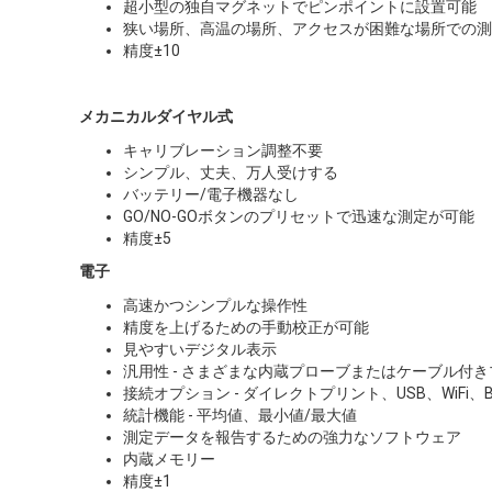
超小型の独自マグネットでピンポイントに設置可能
狭い場所、高温の場所、アクセスが困難な場所での測
精度±10
メカニカルダイヤル式
キャリブレーション調整不要
シンプル、丈夫、万人受けする
バッテリー/電子機器なし
GO/NO-GOボタンのプリセットで迅速な測定が可能
精度±5
電子
高速かつシンプルな操作性
精度を上げるための手動校正が可能
見やすいデジタル表示
汎用性 - さまざまな内蔵プローブまたはケーブル付
接続オプション - ダイレクトプリント、USB、WiFi、Blu
統計機能 - 平均値、最小値/最大値
測定データを報告するための強力なソフトウェア
内蔵メモリー
精度±1