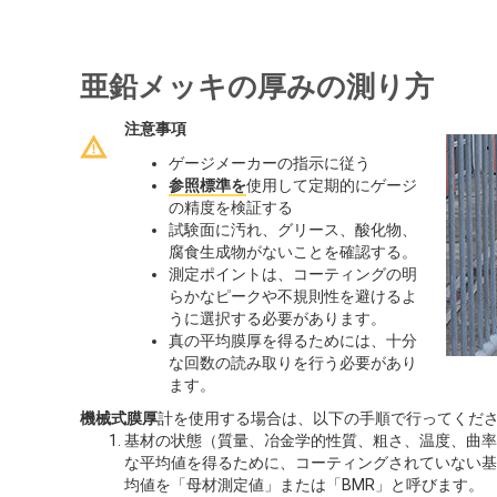
亜鉛メッキの厚みの測り方
注意事項
ゲージメーカーの指示に従う
参照標準を
使用して定期的にゲージ
の精度を検証する
試験面に汚れ、グリース、酸化物、
腐食生成物がないことを確認する。
測定ポイントは、コーティングの明
らかなピークや不規則性を避けるよ
うに選択する必要があります。
真の平均膜厚を得るためには、十分
な回数の読み取りを行う必要があり
ます。
機械式膜厚
計を使用する場合は、以下の手順で行ってくだ
基材の状態（質量、冶金学的性質、粗さ、温度、曲率
な平均値を得るために、コーティングされていない基材
均値を「母材測定値」または「BMR」と呼びます。