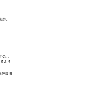
確認し、
亜鉛ス
するより
非破壊測