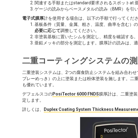
関連する手順またはstandard要求されるスポットat
ゲージの読みからベースメタルの読み（BMR）を引
電子式膜厚
計を使用する場合は、以下の手順で行ってくだ
基板条件（質量、金属、粗さ、温度、曲率を含む）の
必要に応じて
調整してください。
非塗装基板に置いたシムを測定し、精度を確認する。
亜鉛メッキの部分を測定します。膜厚計の読みは、適
二重コーティングシステムの測
二重塗装システムは、2つの腐食防止システムを組み合わせ
プレーめっき）の上に塗装または粉体塗装を施します。二
も優れています。
デフェルスコの
PosiTector 6000 FNDS
膜厚計は、二重塗装
定します。
詳しくは、
Duplex Coating System Thickness Measure