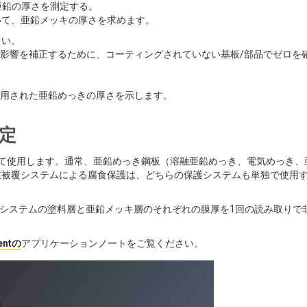
 亜鉛の厚さを測定する。
いて、亜鉛メッキの厚さを求めます。
さい。
影響を補正するために、コーティングされていない基板/部品でゼロを
用された亜鉛めっきの厚さを示します。
定
て使用します。通常、亜鉛めっき鋼板（溶融亜鉛めっき、電気めっき、
重被覆システムによる腐食保護は、どちらの保護システムも単独で使用
システムの塗料層と亜鉛メッキ層のそれぞれの膜厚を1回の読み取りで
mentの
アプリケーションノートをご覧ください。