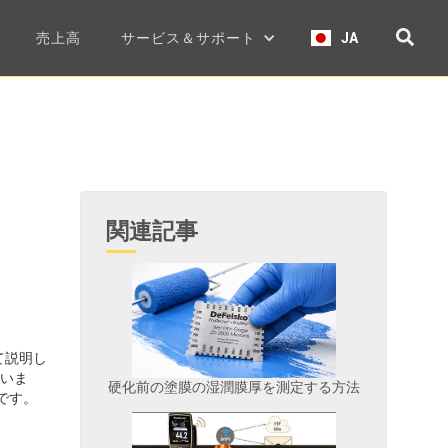
売上高
サービス＆サポート
JA
関連記事
いて説明し
ていま
硬化前の塗膜の湿潤膜厚を測定する方法
です。