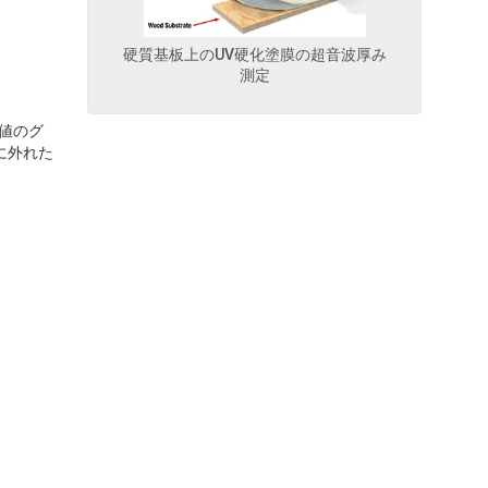
硬質基板上のUV硬化塗膜の超音波厚み
測定
値のグ
に外れた