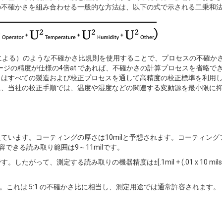
の不確かさを組み合わせる一般的な方法は、以下の式で示される二乗和
D-45662による）のような不確かさ比規則を使用することで、プロセスの不確か
ージの精度が仕様の4倍at であれば、不確かさの計算プロセスを省略で
コはすべての製造および校正プロセスを通して高精度の校正標準を利用
に、当社の校正手順では、温度や湿度などの関連する変動源を最小限に
ています。コーティングの厚さは10milと予想されます。コーティング
容できる読み取り範囲は9～11milです。
たがって、測定する読み取りの機器精度は±[.1mil + (.01 x 10 mils)]
ます。これは 5:1 の不確かさ比に相当し、測定用途では通常許容されます。