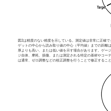
図2は精度のない精度を示している。測定値は非常に正確で
ゲットの中心から読み取り値の中心（平均値）までの距離
厚よりも高い、または低い値を示す場合があります。ゲー
ジ自体、摩耗、損傷、または測定される特定の基材やコー
は通常、ゼロ調整などの校正調整を行うことで修正するこ