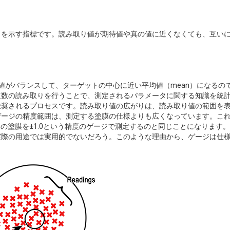
さを示す指標です。読み取り値が期待値や真の値に近くなくても、互い
値がバランスして、ターゲットの中心に近い平均値（mean）になるの
複数の読み取りを行うことで、測定されるパラメータに関する知識を統
推奨されるプロセスです。読み取り値の広がりは、読み取り値の範囲を
ゲージの精度範囲は、測定する塗膜の仕様よりも広くなっています。こ
様の塗膜を±1.0という精度のゲージで測定するのと同じことになります
実際の用途では実用的でないだろう。このような理由から、ゲージは仕