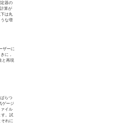
測定器の
く計算が
以下は丸
ような増
ーザーに
ときに，
性と再現
のばらつ
「磁気ゲージ
ファイル
ます。試
とそれに