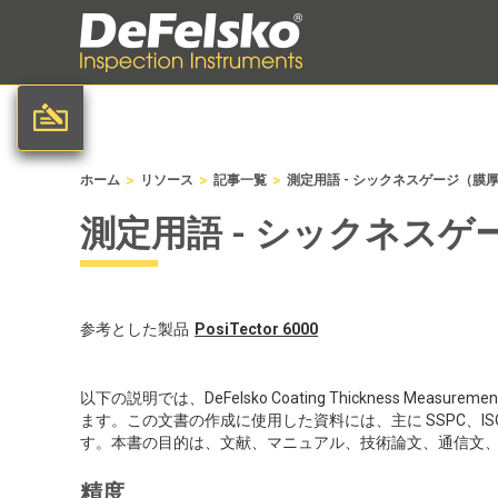
>
>
>
ホーム
リソース
記事一覧
測定用語 - シックネスゲージ（膜
測定用語 - シックネスゲ
参考とした製品
PosiTector
6000
以下の説明では、DeFelsko Coating Thickness
ます。この文書の作成に使用した資料には、主に SSPC、IS
す。本書の目的は、文献、マニュアル、技術論文、通信文、ウェ
精度