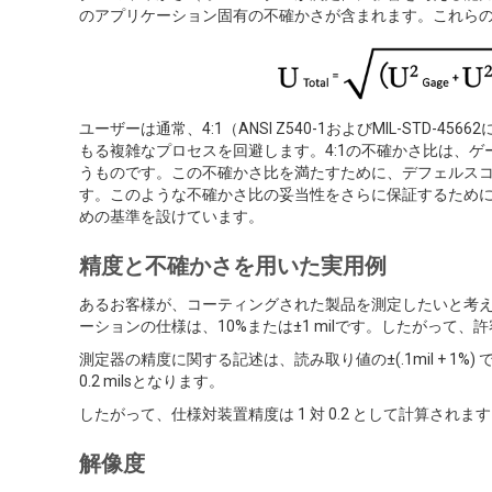
のアプリケーション固有の不確かさが含まれます。これら
ユーザーは通常、4:1（ANSI Z540-1およびMIL-ST
もる複雑なプロセスを回避します。4:1の不確かさ比は、ゲ
うものです。この不確かさ比を満たすために、デフェルス
す。このような不確かさ比の妥当性をさらに保証するため
めの基準を設けています。
精度と不確かさを用いた実用例
あるお客様が、コーティングされた製品を測定したいと考え
ーションの仕様は、10%または±1 milです。したがって、許
測定器の精度に関する記述は、読み取り値の±(.1mil + 1%) です。し
0.2 milsとなります。
したがって、仕様対装置精度は 1 対 0.2 として計算され
解像度