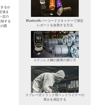
できるか
定値ま
一定の
Bluetoothバーコードスキャナーで測定
意味する
レポートを改善する方法
次の図
ステンレス鋼の膜厚の測り方
スプレー式トラック用ベッドライナーの
厚みを測定する