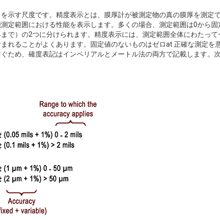
さを示す尺度です。精度表示とは、膜厚計が被測定物の真の膜厚を測定
測定範囲における性能を表示します。多くの場合、測定範囲は0から固
まで）の2つに分けられます。精度表示には、測定範囲全体にわたって
まれることがよくあります。固定値のないものはゼロat 正確な測定を
防ぐため、確度表記はインペリアルとメートル法の両方で記載します。