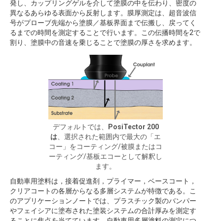
発し、カップリングゲルを介して塗膜の中を伝わり、密度の
異なるあらゆる表面から反射します。膜厚測定は、超音波信
号がプローブ先端から塗膜／基板界面まで伝搬し、戻ってく
るまでの時間を測定することで行います。この伝播時間を2で
割り、塗膜中の音速を乗じることで塗膜の厚さを求めます。
デフォルトでは、
PosiTector 200
は
、選択された範囲内で最大の「エ
コー」をコーティング/被膜またはコ
ーティング/基板エコーとして解釈し
ます。
自動車用塗料は，接着促進剤，プライマー，ベースコート，
クリアコートの各層からなる多層システムが特徴である。こ
のアプリケーションノートでは、プラスチック製のバンパー
やフェイシアに塗布された塗装システムの合計厚みを測定す
ることに焦点を当てています。自動車用多層塗料の測定につ