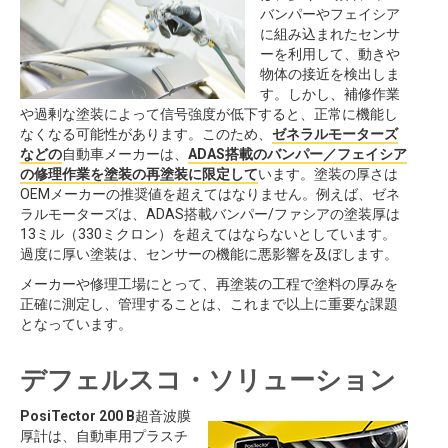
バンパーやフェイシア
に組み込まれたセンサ
ーを利用して、動きや
物体の接近を検出しま
す。しかし、補修作業
や過剰な塗装によって信号強度が低下すると、正常に機能し
なくなる可能性があります。このため、
ゼネラルモーターズ
などの
自動車メーカーは、
ADAS搭載のバンパー／フェイシア
の修理作業を塗装の再塗装に限定して
います。塗装の厚さは
OEMメーカーの推奨値を超えてはなりません。例えば、ゼネ
ラルモーターズは、ADAS搭載バンパー/ファシアの塗装厚は
13ミル（330ミクロン）を超えてはならないとしています。
過度に厚い塗装は、センサーの機能に悪影響を及ぼします。
メーカーや修理工場にとって、再塗装の工程で塗料の厚みを
正確に測定し、管理することは、これまで以上に重要な課題
となっています。
デフェルスコ・ソリューション
PosiTector 200 B
超音波膜
厚計は、自動車用プラスチ