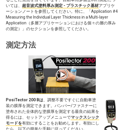
いては、
超音波式塗料厚み測定 - プラスチック基材
アプリケ
ーションノートを参照してください。特に、「Application #4
Measuring the Individual Layer Thickness in a Multi-layer
Application（多層アプリケーションにおける個々の層の厚み
の測定）」のセクションを参照してください。
測定方法
PosiTector 200 Bは
、調整不要ですぐに自動車塗
装の膜厚を測定できます。バンパー/ファスナーに
塗布された全体的な塗膜厚を測定する最良の結果を
得るには、セットアップメニューで
マックスシック
モードを
有効にすることをお勧めします。有効にし
たら、以下の簡単な手順に従ってください。