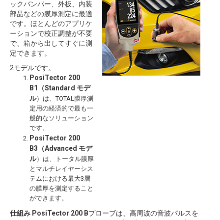
ックバンパー、外板、内装
部品などの膜厚測定に最適
です。ほとんどのアプリケ
ーションで校正調整が不要
で、箱から出してすぐに測
定できます。
2モデルです。
PosiTector 200
B1（Standard モデ
ル
）は、TOTAL膜厚測
定用の経済的で最も一
般的なソリューション
です。
PosiTector 200
B3（Advanced モデ
ル
）は、トータル膜厚
とマルチレイヤーシス
テムにおける最大3層
の膜厚を測定すること
ができます。
仕組み
PosiTector 200 B
プローブは、高周波の音波パルスを