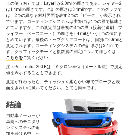
上の例（右）では，Layer1が2.0milの厚さである。レイヤー2
は1.4milの厚さです。合計の厚さは3.4milです。このグラフで
は、2つの異なる材料界面を表す2つの「ピーク」が表示され
ています。コーティングシステムは実際には4つの層で構成さ
れていますが、この測定器は最初の3つの層（接着促進剤、プ
ライマー、ベースコート）の厚さを1.4 milという1つの値にま
とめています。最後のトップクリアコートは、個別に2.0milと
測定されます。コーティングシステムの合計厚さは3.4milで
す。グラフィックモードと複数層の測定について詳しくは、
こちらを
ご覧ください。
注：PosiTector 200 Bは、ミクロン単位（メートル法）で測定
値を表示することもできます。
測定が終わったら、ティッシュや柔らかい布でプローブと表
面をきれいに拭いてください。とても簡単です。
結論
自動車メーカーが
車両へのモニタリ
ングシステムの追
加を続ける中、セ