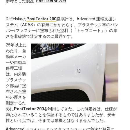
参考とした製品
PosiTector
200
DeFelskoの
PosiTector 200
膜厚計は、Advanced 運転支援シ
ステム（ADAS）の有無にかかわらず、プラスチック車のバン
パー/ファスナーに塗布された塗料（「トップコート」）の厚
さを非破壊で測定するのに最適です。
25年以上に
わたり、自
動車メーカ
ーや自動車
修理工場
は、内外装
プラスチッ
ク部品に塗
布された塗
料の厚さを
測定するた
めに
PosiTector 200を
利用してきた。この測定器は、仕様が
満たされていることを保証するものではありましたが、安全
性という点では、今までは動機とはなりませんでした。
Advanced ドライバーアシスタンスシステムの急速な普及に