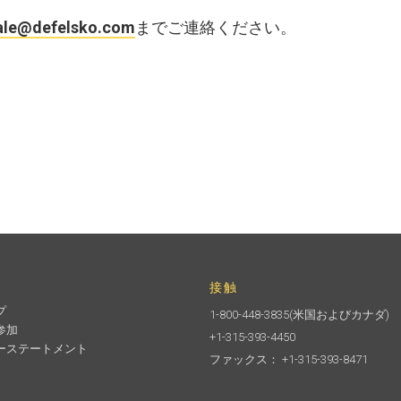
ale@defelsko.com
までご連絡ください。
接触
プ
1-800-448-3835
(米国およびカナダ)
参加
+1-315-393-4450
ーステートメント
ファックス： +1-315-393-8471