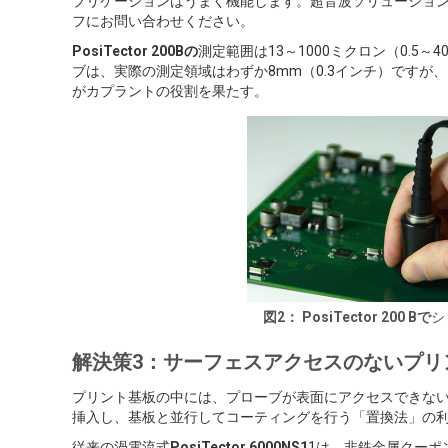
プリケーションはうまく機能します。超音波ソリューショ
フにお問い合わせください。
PosiTector 200Bの
測定範囲は13～1000ミクロン（0.5～
ブは、実際の測定領域はわずか8mm（0.3インチ）です
がカプラントの役割を果たす。
図2：
PosiTector 200 Bで
シ
解決策3：サーフェスアクセスのないプリ
プリント基板の中には、プローブが表面にアクセスできな
挿入し、基板と並行してコーティングを行う「置換法」の
従来の渦電流式
PosiTector 6000NS1
1は、非鉄金属クーポ