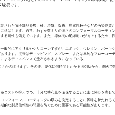
S1
必要です。
実装された電子部品を埃、砂、湿気、塩霧、導電性粒子などの汚染物質
幅に延ばします。通常、わずか数ミリの厚さのコンフォーマルコーティ
対する耐性も備えています。また、導体間の絶縁耐力が向上するため、
、一般的にアクリルやシリコーンですが、エポキシ、ウレタン、パーキ
があります。従来はディッピング、スプレー、または単純なフローコー
トによるディスペンスで塗布されるようになっている。
年にさかのぼります。その後、硬化に何時間もかかる溶剤型から、弱火で
塗布コストを抑えつつ、十分な塗布量を確保することに主に関心を寄せ
にコンフォーマルコーティングの厚みを測定することに興味を持たれる
長期的な製品信頼性の問題を防ぐために重要である可能性があります。