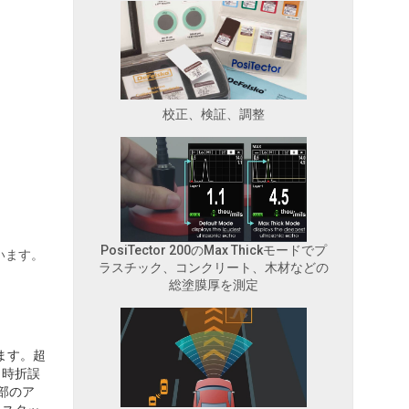
校正、検証、調整
PosiTector 200のMax Thickモードでプ
います。
ラスチック、コンクリート、木材などの
総塗膜厚を測定
ます。超
、時折誤
部のア