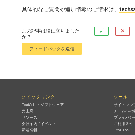
具体的なご質問や追加情報のご請求は、
techs
×
✓
この記事は役に立ちました
か？
クイックリンク
ツール
PosiSoft ・ソフトウェア
サイトマッ
売上高
チームへの
リソース
プライバシ
会社案内 / イベント
ご利用条件
新着情報
PosiTrack