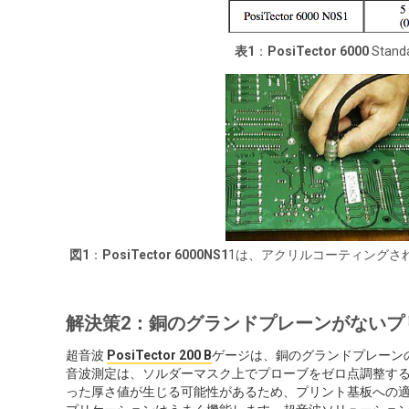
表1
：
PosiTector 6000
Stan
図1
：
PosiTector 6000NS1
1は、アクリルコーティングさ
解決策2：銅のグランドプレーンがないプ
超音波
PosiTector 200 B
ゲージは、銅のグランドプレーン
音波測定は、ソルダーマスク上でプローブをゼロ点調整す
った厚さ値が生じる可能性があるため、プリント基板への適