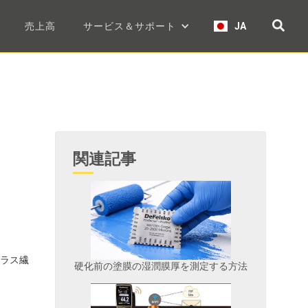
売上高
サービス＆サポート
JA
関連記事
ラス繊
硬化前の塗膜の湿潤膜厚を測定する方法