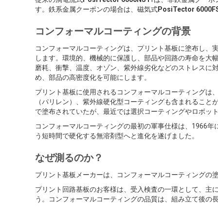
す。鉄系金属クーポンの場合は、磁気式
PosiTector 6000F
コンフォーマルコーティングの背景
コンフォーマルコーティングは、プリント基板に塗布し、
します。環境的、機械的に保護し、部品や回路の寿命を大
磨耗、衝撃、温度、オゾン、紫外線劣化などのストレスに
め、部品の高密度化を可能にします。
プリント基板に使用されるコンフォーマルコーティングは
（パリレン）、紫外線硬化型コーティングも含まれること
で塗布されていたが、最近では選択コーティングやロボッ
コンフォーマルコーティングの最初の軍事仕様は、1966
う短時間で硬化する無溶剤型へと進化を遂げました。
なぜ測るのか？
プリント基板メーカーは、コンフォーマルコーティングの
プリント回路基板のお客様は、受入検査の一環として、主
う。コンフォーマルコーティングの品質は、組み立て後の