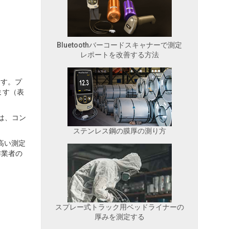
Bluetoothバーコードスキャナーで測定
レポートを改善する方法
ます。プ
ます（表
は、コン
ステンレス鋼の膜厚の測り方
り高い測定
作業者の
スプレー式トラック用ベッドライナーの
厚みを測定する