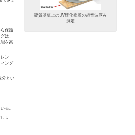
硬質基板上のUV硬化塗膜の超音波厚み
測定
から保護
ングは、
性能を高
シレン
ティング
数分とい
ている。
でしょ