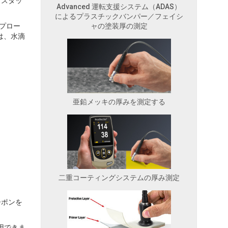
トスタッ
Advanced 運転支援システム（ADAS）
によるプラスチックバンパー／フェイシ
のプロー
ャの塗装厚の測定
は、水滴
亜鉛メッキの厚みを測定する
二重コーティングシステムの厚み測定
ーポンを
用できま