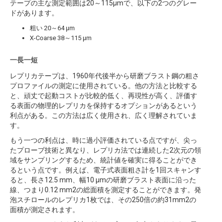
テープの主な測定範囲は20～115μmで、以下の2つのグレー
ドがあります。
粗い 20～64 µm
X-Coarse 38～115 µm
一長一短
レプリカテープは、1960年代後半から研磨ブラスト鋼の粗さ
プロファイルの測定に使用されている。他の方法と比較する
と、頑丈で起動コストが比較的低く、再現性が高く、評価す
る表面の物理的レプリカを保持するオプションがあるという
利点がある。この方法は広く使用され、広く理解されていま
す。
もう一つの利点は、時に過小評価されている点ですが、尖っ
たプローブ技術と異なり、レプリカ法では連続した2次元の領
域をサンプリングするため、統計値を確実に得ることができ
るという点です。例えば、電子式表面粗さ計を1回スキャンす
ると、長さ12.5 mm、幅10 µmの研磨ブラスト表面に沿った
線、つまり0.12 mm2の総面積を測定することができます。発
泡スチロールのレプリカ1枚では、その250倍の約31mm2の
面積が測定されます。