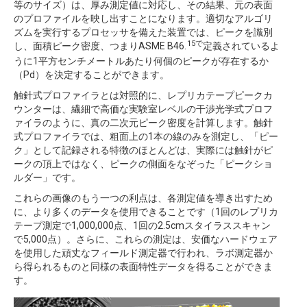
等のサイズ）は、厚み測定値に対応し、その結果、元の表面
のプロファイルを映し出すことになります。適切なアルゴリ
ズムを実行するプロセッサを備えた装置では、ピークを識別
15で
し、面積ピーク密度、つまりASME B46.
定義されているよ
うに1平方センチメートルあたり何個のピークが存在するか
（Pd）を決定することができます。
触針式プロファイラとは対照的に、レプリカテープピークカ
ウンターは、繊細で高価な実験室レベルの干渉光学式プロフ
ァイラのように、真の二次元ピーク密度を計算します。触針
式プロファイラでは、粗面上の1本の線のみを測定し、「ピー
ク」として記録される特徴のほとんどは、実際には触針がピ
ークの頂上ではなく、ピークの側面をなぞった「ピークショ
ルダー」です。
これらの画像のもう一つの利点は、各測定値を導き出すため
に、より多くのデータを使用できることです（1回のレプリカ
テープ測定で1,000,000点、1回の2.5cmスタイラススキャン
で5,000点）。さらに、これらの測定は、安価なハードウェア
を使用した頑丈なフィールド測定器で行われ、ラボ測定器か
ら得られるものと同様の表面特性データを得ることができま
す。