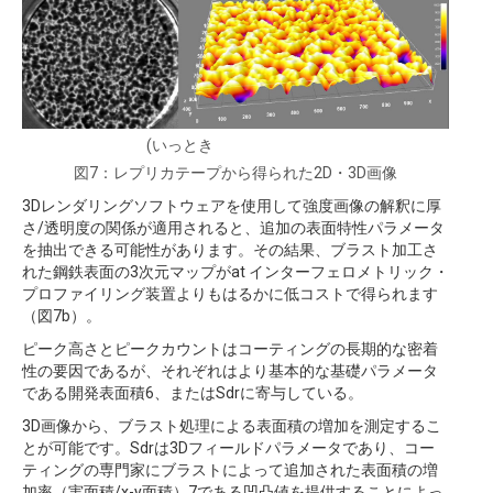
(いっとき
図7：レプリカテープから得られた2D・3D画像
3Dレンダリングソフトウェアを使用して強度画像の解釈に厚
さ/透明度の関係が適用されると、追加の表面特性パラメータ
を抽出できる可能性があります。その結果、ブラスト加工さ
れた鋼鉄表面の3次元マップがat インターフェロメトリック・
プロファイリング装置よりもはるかに低コストで得られます
（図7b）。
ピーク高さとピークカウントはコーティングの長期的な密着
性の要因であるが、それぞれはより基本的な基礎パラメータ
である開発表面積6、またはSdrに寄与している。
3D画像から、ブラスト処理による表面積の増加を測定するこ
とが可能です。Sdrは3Dフィールドパラメータであり、コー
ティングの専門家にブラストによって追加された表面積の増
加率（実面積/x-y面積）7である凹凸値を提供することによっ