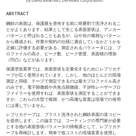
by David Beamish, DeFelsko Corporation.
ABSTRACT
鋼鉄の表面は、保護膜を塗布する前に研磨剤で洗浄されるこ
とがよくあります。結果として生じる表面形状は、アンカー
パターンと呼ばれることもあるが、山や谷の複雑なパターン
から構成され、作業や契約の仕様に適合しているかどうかを
正確に評価する必要がある。測定されるパラメータには、プ
ロファイルの高さ、ピーク数、ピーク密度、表面積の増加
（凹凸）などがあります。
保護塗装業界では、表面形状を定量化するためにレプリカテ
ープが広く使用されています。しかし、他のほとんどの現場
測定と同様、テープで測定できるのは最大プロファイル高さ
のみです。電子顕微鏡や共焦点顕微鏡、干渉性レーザープロ
ファイラーを使用すれば、表面形状を測定することができま
すが、これらの大型で複雑、かつ高価な装置は現場での使用
には適していません。
レプリカテープは、ブラスト洗浄された鋼鉄表面の逆コピー
を提供します。この論文では、コーティングの専門家が必要
とする他の表面形状パラメータの情報源として、レプリカテ
ープを再検討します。簡単で低コストの現場装置を使用し