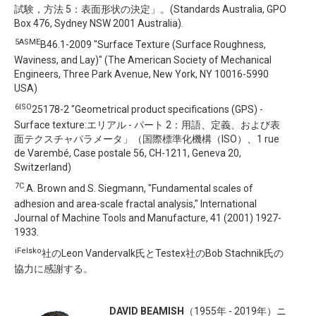
試験，方法 5：表面形状の決定」。(Standards Australia, GPO
Box 476, Sydney NSW 2001 Australia).
5ASME
B46.1-2009 "Surface Texture (Surface Roughness,
Waviness, and Lay)" (The American Society of Mechanical
Engineers, Three Park Avenue, New York, NY 10016-5990
USA)
6ISO
25178-2 "Geometrical product specifications (GPS) -
Surface texture:エリアル - パート 2：用語、定義、および表
面テクスチャパラメータ」（国際標準化機構（ISO）、1 rue
de Varembé, Case postale 56, CH-1211, Geneva 20,
Switzerland)
7C
.A. Brown and S. Siegmann, "Fundamental scales of
adhesion and area-scale fractal analysis," International
Journal of Machine Tools and Manufacture, 41 (2001) 1927-
1933.
iFelsko
社のLeon Vandervalk氏とTestex社のBob Stachnik氏の
協力に感謝する。
DAVID BEAMISH
（1955年 - 2019年）ニ