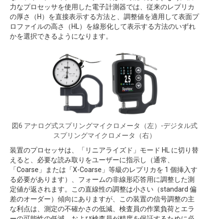
力なプロセッサを使用した電子計測器では、従来のレプリカ
の厚さ（H）を直接表示する方法と、調整値を適用して表面プ
ロファイルの高さ（HL）を線形化して表示する方法のいずれ
かを選択できるようになります。
図6 アナログ式スプリングマイクロメータ（左）-デジタル式
スプリングマイクロメータ（右）
装置のプロセッサは、「リニアライズド」モード HL に切り替
えると、必要な読み取りをユーザーに指示し（通常、
「Coarse」または「X-Coarse」等級のレプリカを 1 個挿入す
る必要があります）、フォームの非線形応答用に調整した測
定値が返されます。この直線性の調整は小さい（standard 偏
差のオーダー）傾向にありますが、この装置の信号調整の主
な利点は、測定の不確かさの低減、検査員の作業負荷とエラ
ーの可能性の低減、および検査員が精度を保証するために必