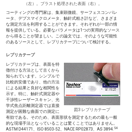
（左）。ブラスト処理された表面（右）。
コーティングの専門家は、集束顕微鏡、サーフェスコンパレ
ータ、デプスマイクロメータ、触針式粗さ計など、さまざま
な測定方法を利用することができます。それぞれが一部の情
報を提供している。必要なパラメータは1つの実用的なソース
から得ることが望ましい。この論文では、そのような可能性
のあるソースとして、レプリカテープについて検討する。
レプリカテープ
レプリカテープは、表面を特
徴付ける方法として古くから
知られています。シンプルで
比較的安価であり、他の方法
による結果と良好な相関性を
示す。特に、触針式測定器や
干渉性レーザースキャン、光
学式焦点距離測定器では直接
図3 レプリカテープ
測定が困難な曲面での測定に
有効である。そのため、表面形状を測定するための最も一般
的な現場手法となっていることは驚くことではありません。
54
ASTM D44171、ISO 8503-52、NACE RP02873、AS 3894.