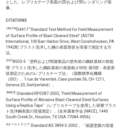
とした、レプリカテープ表面の2Dおよび3Dレンダリング画
像。
CITATIONS
1ASTM
D4417 "Standard Test Method for Field Measurement
of Surface Profile of Blast Cleaned Steel" (ASTM
International, 100 Barr Harbor Drive, West Conshohocken, PA
19428) ブラスト洗浄した鋼の表面形状を現場で測定する方
法。
2ISO
8503-5「塗料および関連製品の塗布前の鋼鉄基材の前処
理-ブラスト洗浄した鋼鉄基材の表面粗さ特性-第5部：表面形
状測定のためのレプリカテープ法」（国際標準化機構
（ISO）、1 rue de Varembé, Case postale 56, CH-1211,
Geneva 20, Switzerland）。
3NACE
Standard RP0287-2002, "Field Measurement of
Surface Profile of Abrasive Blast-Cleaned Steel Surfaces
Using a Replica Tape"（レプリカテープを使用した研磨ブラス
ト洗浄鋼表面の現場測定）。(全米腐食学会 (NACE), 1440
South Creek Dr., Houston, TX USA 77084-4906)
4オーストラリア
Standard AS 3894.5-2002，「保護塗膜の現場