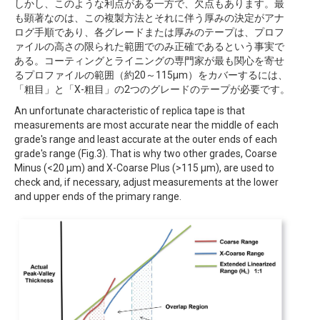
しかし、このような利点がある一方で、欠点もあります。最
も顕著なのは、この複製方法とそれに伴う厚みの決定がアナ
ログ手順であり、各グレードまたは厚みのテープは、プロフ
ァイルの高さの限られた範囲でのみ正確であるという事実で
ある。コーティングとライニングの専門家が最も関心を寄せ
るプロファイルの範囲（約20～115μm）をカバーするには、
「粗目」と「X-粗目」の2つのグレードのテープが必要です。
An unfortunate characteristic of replica tape is that
measurements are most accurate near the middle of each
grade's range and least accurate at the outer ends of each
grade's range (Fig.3). That is why two other grades, Coarse
Minus (<20 µm) and X-Coarse Plus (>115 µm), are used to
check and, if necessary, adjust measurements at the lower
and upper ends of the primary range.