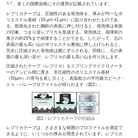
など
、多くの国際規格にその運用が記載されています。
レプリカテープは、圧縮性のある発泡体を、厚みが均一なポ
リエステル基材（50 μm +2 μm）に貼り合わせたものであ
る。粗面化された鋼鉄の表面に押し付けると、発泡体は表面
の印象、つまり逆レプリカを形成する。発泡体は、崩壊前の
厚さの約25%まで崩壊することができる。したがって、元の
表面の最も高い山がポリエステル裏地に押し上げられると、
完全に圧縮された発泡体は横にずらされる。同様に、元の表
面の最も深い谷が、レプリカの最も高い山を作り出します。
圧縮されたテープ（レプリカ）をスプリングマイクロメータ
ーのアンビル間に置き、非圧縮性のポリエステル基材
（50μm）の寄与を差し引くと、表面粗さの平均最大ピーク・
トゥ・バレープロファイルが得られます（図2）。
図2：レプリカテープの仕組み
レプリカテープは、さまざまな範囲のプロファイルを測定で
きるように、いくつかの厚みが用意されています。レプリカ