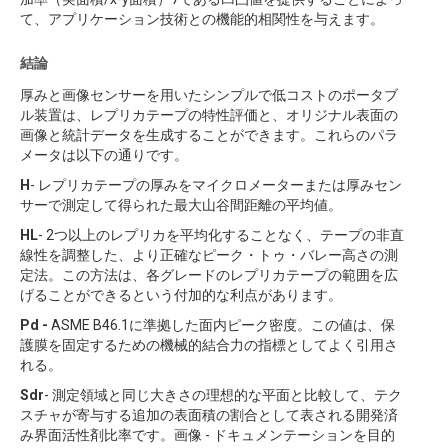
て、アプリケーション技術との機能的相関性を与えます。
結論
厚みと画像センサーを用いたシンプルで低コストのポータブ
ル装置は、レプリカテープの特性評価と、オリジナル表面の
画像と統計データを生成することができます。これらのパラ
メータは以下の通りです。
H
- レプリカテープの厚みをマイクロメーターまたは厚みセン
サーで測定して得られた最大山谷間距離の平均値。
HL
- 2つ以上のレプリカを平均化することなく、テープの非直
線性を調整した、より正確なピーク・トゥ・バレー高さの測
定法。この方法は、各グレードのレプリカテープの範囲を広
げることができるという付加的な利点があります。
Pd -
ASME B46.1に準拠した面内ピーク密度。この値は、保
護膜を固定するための機械的結合力の指標としてよく引用さ
れる。
Sdr
- 測定領域と同じ大きさの理想的な平面と比較して、テク
スチャが寄与する追加の表面積の割合として表される開発済
み界面活性剤比率です。画像 - ドキュメンテーションを目的