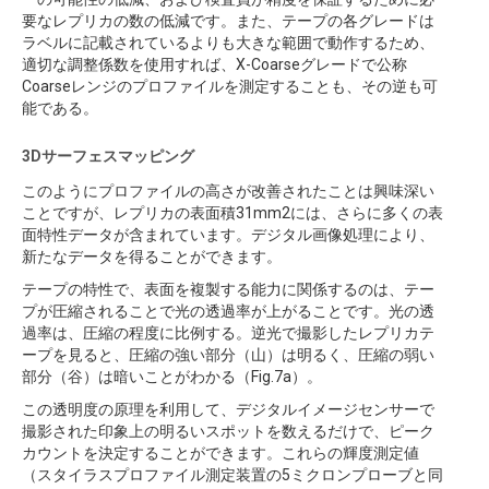
要なレプリカの数の低減です。また、テープの各グレードは
ラベルに記載されているよりも大きな範囲で動作するため、
適切な調整係数を使用すれば、X-Coarseグレードで公称
Coarseレンジのプロファイルを測定することも、その逆も可
能である。
3Dサーフェスマッピング
このようにプロファイルの高さが改善されたことは興味深い
ことですが、レプリカの表面積31mm2には、さらに多くの表
面特性データが含まれています。デジタル画像処理により、
新たなデータを得ることができます。
テープの特性で、表面を複製する能力に関係するのは、テー
プが圧縮されることで光の透過率が上がることです。光の透
過率は、圧縮の程度に比例する。逆光で撮影したレプリカテ
ープを見ると、圧縮の強い部分（山）は明るく、圧縮の弱い
部分（谷）は暗いことがわかる（Fig.7a）。
この透明度の原理を利用して、デジタルイメージセンサーで
撮影された印象上の明るいスポットを数えるだけで、ピーク
カウントを決定することができます。これらの輝度測定値
（スタイラスプロファイル測定装置の5ミクロンプローブと同