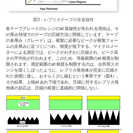
図3：レプリカテープの非直線性
各テープグレードのレンジのat 直線性が失われる理由は、そ
の厚み領域でのテープの圧縮方法に関係しています。テープ
の各厚み（グレード）は、複製に必要なピークが複製フォー
ムの全厚みに近づくにつれ、精度が低下する。マイクロメー
ターによる測定では、ピークがわずかに圧縮され、ピーク高
さの平均化が行われます。このため、等級範囲のat 精度が制
限されます。測定範囲のat 精度を制限するのは、台所用スポ
ンジを固くしぼったように、レプリカ発泡体が完全に圧縮さ
れた状態に達し、おそらく少し緩むという事実です（図4）。
その結果、上端at あれ下端であれ、圧縮に対するレプリカ発
泡体の反応は、圧縮の程度に直線的に関係しない。