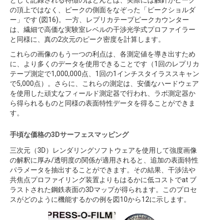
の頂上ではなく、ピークの側面をなぞった「ピークショルダ
ー」です (図16)。一方、レプリカテープピークカウンター
は、繊細で高価な実験室レベルの干渉光学式プロファイラー
と同様に、真の2次元のピーク密度を計算します。
これらの画像のもう一つの利点は、各測定値を導き出すため
に、より多くのデータを使用できることです（1回のレプリカ
テープ測定で1,000,000点、1回の1インチスタイラススキャン
で5,000点）。さらに、これらの測定は、安価なハードウェア
を使用した頑丈なフィールド測定器で行われ、ラボ測定器か
ら得られるものと同様の表面特性データを得ることができま
す。
手頃な価格の3Dサーフェスマッピング
三次元（3D）レンダリングソフトウェアを使用して強度画像
の解釈に厚み/透明度の関係が適用されると、追加の表面特性
パラメータを抽出することができます。その結果、干渉法や
共焦点プロファイリング装置よりもはるかに低コストでat ブ
ラストされた鋼鉄表面の3Dマップが得られます。このプロセ
スがどのように機能するかの例を図10から12に示します。