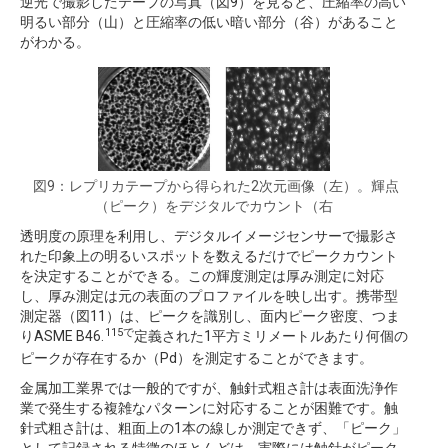
逆光で撮影したテープの写真（図9）を見ると、圧縮率の高い
明るい部分（山）と圧縮率の低い暗い部分（谷）があること
がわかる。
図9：レプリカテープから得られた2次元画像（左）。輝点
（ピーク）をデジタルでカウント（右
透明度の原理を利用し、デジタルイメージセンサーで撮影さ
れた印象上の明るいスポットを数えるだけでピークカウント
を決定することができる。この輝度測定は厚み測定に対応
し、厚み測定は元の表面のプロファイルを映し出す。携帯型
測定器（図11）は、ピークを識別し、面内ピーク密度、つま
115で
りASME B46.
定義された1平方ミリメートルあたり何個の
ピークが存在するか（Pd）を測定することができます。
金属加工業界では一般的ですが、触針式粗さ計は表面洗浄作
業で発生する複雑なパターンに対応することが困難です。触
針式粗さ計は、粗面上の1本の線しか測定できず、「ピーク」
として記録される特徴のほとんどは、実際には触針がピーク