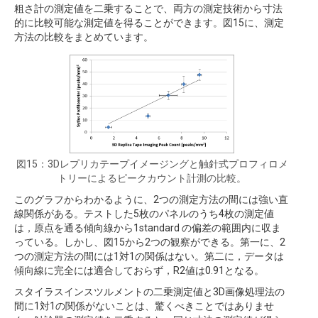
粗さ計の測定値を二乗することで、両方の測定技術から寸法
的に比較可能な測定値を得ることができます。図15に、測定
方法の比較をまとめています。
図15：3Dレプリカテープイメージングと触針式プロフィロメ
トリーによるピークカウント計測の比較。
このグラフからわかるように、2つの測定方法の間には強い直
線関係がある。テストした5枚のパネルのうち4枚の測定値
は，原点を通る傾向線から1standard の偏差の範囲内に収ま
っている。しかし、図15から2つの観察ができる。第一に、2
つの測定方法の間には1対1の関係はない。第二に，データは
傾向線に完全には適合しておらず，R2値は0.91となる。
スタイラスインスツルメントの二乗測定値と3D画像処理法の
間に1対1の関係がないことは、驚くべきことではありませ