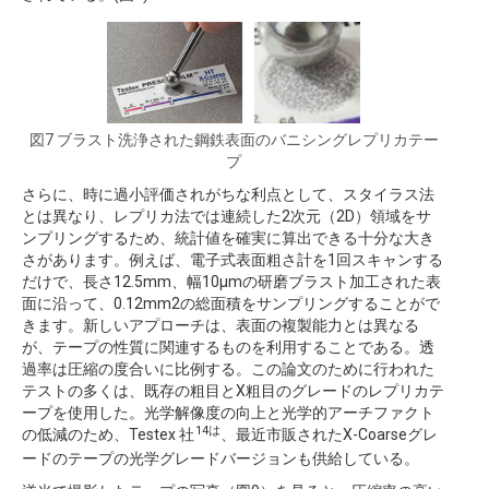
図7 ブラスト洗浄された鋼鉄表面のバニシングレプリカテー
プ
さらに、時に過小評価されがちな利点として、スタイラス法
とは異なり、レプリカ法では連続した2次元（2D）領域をサ
ンプリングするため、統計値を確実に算出できる十分な大き
さがあります。例えば、電子式表面粗さ計を1回スキャンする
だけで、長さ12.5mm、幅10μmの研磨ブラスト加工された表
面に沿って、0.12mm2の総面積をサンプリングすることがで
きます。新しいアプローチは、表面の複製能力とは異なる
が、テープの性質に関連するものを利用することである。透
過率は圧縮の度合いに比例する。この論文のために行われた
テストの多くは、既存の粗目とX粗目のグレードのレプリカテ
ープを使用した。光学解像度の向上と光学的アーチファクト
14は
の低減のため、Testex 社
、最近市販されたX-Coarseグレ
ードのテープの光学グレードバージョンも供給している。