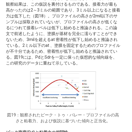
観察結果は、この仮説を裏付けるものである。接着力が最も
高かったのは2～3ミルの範囲であり、3ミル以上になると接着
力は低下した（図18）。プロファイルの高さが2mil以下のサ
ンプルは採取されていないが、プロファイルの高さが低くな
るにつれて接着レベルは低下し始めると推論される。この論
文で前述したように、塗膜が基材を完全に濡らすことができ
ないため、3milを超えるat 密着性が低下し始めると推論され
ている。2ミル以下のat 、塗膜を固定するためのプロファイル
が不十分であるため、密着性が低下し始めると推論されてい
る。図19には、PdとSdrを一定に保った仮想的な傾向線を、
この研究のデータに重ねて示している。
図19：観察されたピーク・トゥ・バレー・プロファイルの高
さと粘着力、および仮説に基づいた傾向と正当化。