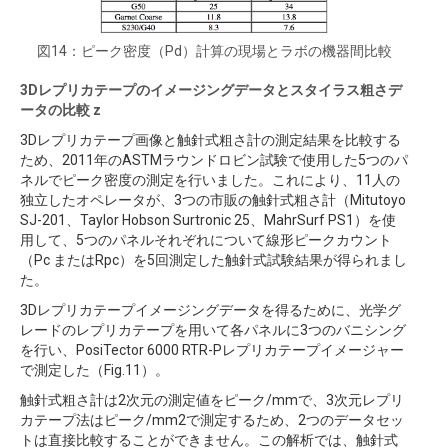
図14：ピーク密度（Pd）計算の現場とラボの機器間比較
3Dレプリカテープのイメージングデータとスタイラス粗さデ
ータの比較 z
3Dレプリカテープ画像と触針式粗さ計の測定結果を比較する
ため、2011年のASTMラウンドロビン試験で使用した5つのパ
ネルでピーク密度の測定を行いました。これにより、11人の
独立したオペレータが、3つの市販の触針式粗さ計（Mitutoyo
SJ-201、Taylor Hobson Surtronic 25、MahrSurf PS1）を使
用して、5つのパネルそれぞれについて線形ピークカウント
（Pc またはRpc）を5回測定した触針式試験結果が得られまし
た。
3Dレプリカテープイメージングデータを得るために、光学グ
レードのレプリカテープを用いて各パネルに3つのバニシング
を行い、PosiTector 6000 RTR-Pレプリカテープイメージャー
で測定した（Fig.11）。
触針式粗さ計は2次元の測定値をピーク/mmで、3次元レプリ
カテープ法はピーク/mm2で測定するため、2つのデータセッ
トは直接比較することができません。この解析では、触針式