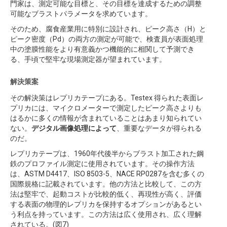
門家は、測定可能な目標と、その目標を達成するための調整
可能なブラストパラメータを求めています。
そのため、腐食産業用に特別に設計され、ピーク高さ（H）と
ピーク密度（Pd）の両方の測定が可能で、検査員が表面処理
中の塗膜性能をより有意義かつ機能的に相関して予測でき
る、手頃で堅牢な現場測定器が望まれています。
解決策案
その解決策はレプリカテープにある。Testex 得られた表面レ
プリカには、マイクロメーターで測定したピーク高さよりも
はるかに多くの情報が含まれていることはあまり知られてい
ない。
デジタル画像処理によって
、重要なデータが得られる
のだ。
レプリカテープは、1960年代後半からブラスト加工された鋼
鉄のプロファイル測定に使用されています。その操作方法
は、ASTM D4417、ISO 8503-5、NACE RP0287を含む多くの
国際規格に記載されています。他の方法と比較して、この方
法は堅牢で、起動コストが比較的低く、再現性が高く、評価
する表面の物理的レプリカを保持するオプションがあるとい
う利点を持っています。この方法は広く使用され、広く理解
されている。(図7)