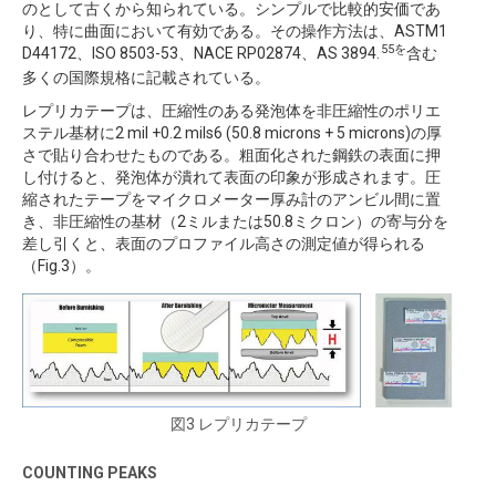
のとして古くから知られている。シンプルで比較的安価であ
り、特に曲面において有効である。その操作方法は、ASTM1
55を
D44172、ISO 8503-53、NACE RP02874、AS 3894.
含む
多くの国際規格に記載されている。
レプリカテープは、圧縮性のある発泡体を非圧縮性のポリエ
ステル基材に2 mil +0.2 mils6 (50.8 microns + 5 microns)の厚
さで貼り合わせたものである。粗面化された鋼鉄の表面に押
し付けると、発泡体が潰れて表面の印象が形成されます。圧
縮されたテープをマイクロメーター厚み計のアンビル間に置
き、非圧縮性の基材（2ミルまたは50.8ミクロン）の寄与分を
差し引くと、表面のプロファイル高さの測定値が得られる
（Fig.3）。
図3 レプリカテープ
COUNTING PEAKS