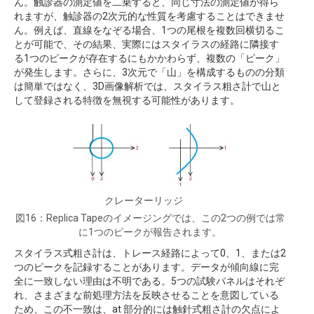
ん。触診器の測定値を二乗すると、同じ寸法の測定値が得ら
れますが、触診器の2次元的な性質を考慮することはできませ
ん。例えば、直線をなぞる場合、1つの尾根を複数回横切るこ
とが可能で、その結果、実際にはスタイラスの経路に隣接す
る1つのピークが存在するにもかかわらず、複数の「ピーク」
が発生します。さらに、3次元で「山」を構成するものの分類
は簡単ではなく、3D画像解析では、スタイラス粗さ計で山と
して登録される特徴を無視する可能性があります。
クレーターリッジ
図16：Replica Tapeのイメージングでは、この2つの例では常
に1つのピークが報告されます。
スタイラス式粗さ計は、トレース経路によって0、1、または2
つのピークを記録することがあります。データが傾向線に完
全に一致しない理由は不明である。5つの試験パネルはそれぞ
れ、さまざまな前処理方法を反映させることを意図している
ため、この不一致は、at 部分的には触針式粗さ計の欠点によ