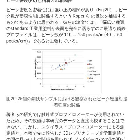
ピーク密度(Pd)と粘着力の相関性
ピーク密度と密着性には強い正の相関があり（Fig.20），ピー
ク数が塗膜性能に関係するという Roper ら の仮説を補強する
ものであるように思われる．彼らの論文では，「幅広い種類
のstandard 工業用塗料が表面を完全に濡らすのに最適な鋼鉄
プロファイルは，ピーク数が 110 ～ 150 peaks/in (40 ～ 60
peaks/cm)」であると主張している。
図20: 25個の鋼鉄サンプルにおける観察されたピーク密度対接
着強度の関係
著者らの研究では触針式プロフィロメーターが使用されてい
たため、その数値は本研究のデータと直接比較することはで
きない。しかし、スタイラス・プロフィロメーターによる測
定値と、本稿で先に報告した3Dレプリカテープ光学測定値と
の間の見かけ上の関係を用いれば、4～8ピーク/mm2の3Dピ