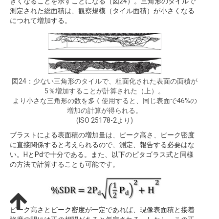
きくなることを示すことになる（図24）。三角形のタイルで
測定された総面積は、観察規模（タイル面積）が小さくなる
につれて増加する。
図24：少ない三角形のタイルで、粗面化された表面の面積が
5％増加することが計算された（上）。
より小さな三角形の数を多く使用すると、同じ表面で46%の
増加の計算が得られる。
(ISO 25178-2より)
ブラストによる表面積の増加量は、ピーク高さ、ピーク密度
に直接関係すると考えられるので、測定、報告する必要はな
い。HとPdで十分である。また、以下のピタゴラス式と同様
の方法で計算することも可能です。
ピーク高さとピーク密度が一定であれば、現像表面積と接着