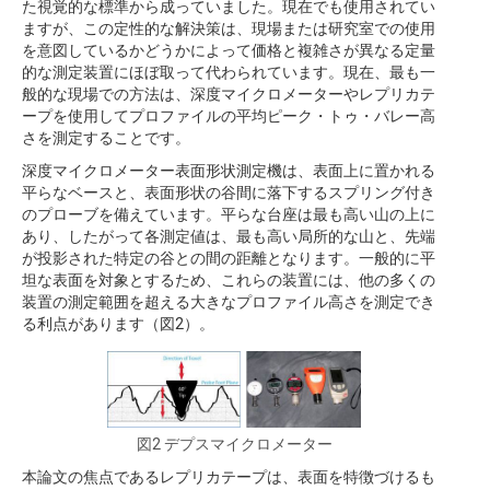
た視覚的な標準から成っていました。現在でも使用されてい
ますが、この定性的な解決策は、現場または研究室での使用
を意図しているかどうかによって価格と複雑さが異なる定量
的な測定装置にほぼ取って代わられています。現在、最も一
般的な現場での方法は、深度マイクロメーターやレプリカテ
ープを使用してプロファイルの平均ピーク・トゥ・バレー高
さを測定することです。
深度マイクロメーター表面形状測定機は、表面上に置かれる
平らなベースと、表面形状の谷間に落下するスプリング付き
のプローブを備えています。平らな台座は最も高い山の上に
あり、したがって各測定値は、最も高い局所的な山と、先端
が投影された特定の谷との間の距離となります。一般的に平
坦な表面を対象とするため、これらの装置には、他の多くの
装置の測定範囲を超える大きなプロファイル高さを測定でき
る利点があります（図2）。
図2 デプスマイクロメーター
本論文の焦点であるレプリカテープは、表面を特徴づけるも