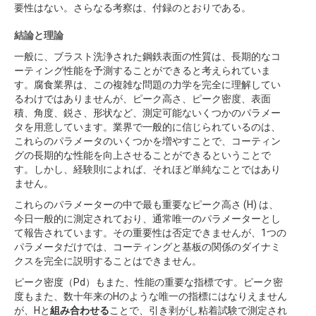
要性はない。さらなる考察は、付録のとおりである。
結論と理論
一般に、ブラスト洗浄された鋼鉄表面の性質は、長期的なコ
ーティング性能を予測することができると考えられていま
す。腐食業界は、この複雑な問題の力学を完全に理解してい
るわけではありませんが、ピーク高さ、ピーク密度、表面
積、角度、鋭さ、形状など、測定可能ないくつかのパラメー
タを用意しています。業界で一般的に信じられているのは、
これらのパラメータのいくつかを増やすことで、コーティン
グの長期的な性能を向上させることができるということで
す。しかし、経験則によれば、それほど単純なことではあり
ません。
これらのパラメーターの中で最も重要なピーク高さ (H) は、
今日一般的に測定されており、通常唯一のパラメーターとし
て報告されています。その重要性は否定できませんが、1つの
パラメータだけでは、コーティングと基板の関係のダイナミ
クスを完全に説明することはできません。
ピーク密度（Pd）もまた、性能の重要な指標です。ピーク密
度もまた、数十年来のHのような唯一の指標にはなりえません
が、Hと
組み合わせる
ことで、引き剥がし粘着試験で測定され