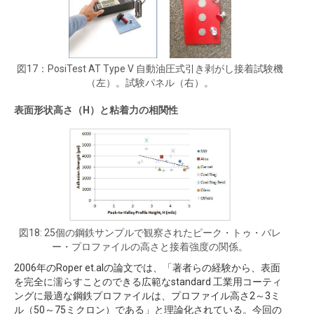
図17：PosiTest AT Type V 自動油圧式引き剥がし接着試験機
（左）。試験パネル（右）。
表面形状高さ（H）と粘着力の相関性
図18: 25個の鋼鉄サンプルで観察されたピーク・トゥ・バレ
ー・プロファイルの高さと接着強度の関係。
2006年のRoper et.alの論文では、「著者らの経験から、表面
を完全に濡らすことのできる広範なstandard 工業用コーティ
ングに最適な鋼鉄プロファイルは、プロファイル高さ2～3ミ
ル（50～75ミクロン）である」と理論化されている。今回の