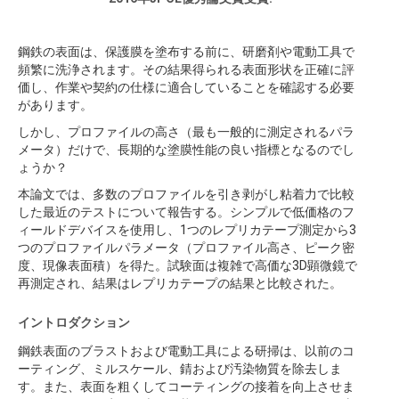
鋼鉄の表面は、保護膜を塗布する前に、研磨剤や電動工具で
頻繁に洗浄されます。その結果得られる表面形状を正確に評
価し、作業や契約の仕様に適合していることを確認する必要
があります。
しかし、プロファイルの高さ（最も一般的に測定されるパラ
メータ）だけで、長期的な塗膜性能の良い指標となるのでし
ょうか？
本論文では、多数のプロファイルを引き剥がし粘着力で比較
した最近のテストについて報告する。シンプルで低価格のフ
ィールドデバイスを使用し、1つのレプリカテープ測定から3
つのプロファイルパラメータ（プロファイル高さ、ピーク密
度、現像表面積）を得た。試験面は複雑で高価な3D顕微鏡で
再測定され、結果はレプリカテープの結果と比較された。
イントロダクション
鋼鉄表面のブラストおよび電動工具による研掃は、以前のコ
ーティング、ミルスケール、錆および汚染物質を除去しま
す。また、表面を粗くしてコーティングの接着を向上させま