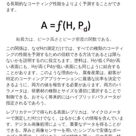
る長期的なコーティング性能をよりよく予測することができ
ます。
粘着力は、ピーク高さとピーク密度の関数である。
この関係は、なぜHの測定だけでは、すべての種類のコーティ
ングの性能を予測するための信頼できる方法であるとは限ら
ないかを説明するのに役立ちます。塗料は、Hが低くPdが高
い表面にも、Hが高くPdが低い表面にも同じように結合する
ことがあります。このような理由から、腐食産業は、顧客が
特定のコーティングアプリケーションに最適な比率を決定で
きるように、両方の値を報告する必要があります。両方のパ
ラメータは、研磨材の種類とサイズを適切に選択することで
制御できる。おそらく将来的にはハイブリッドパラメータが
指定されるであろう。
レプリカテープで得られる表面レプリカは、マイクロメータ
ーで測定したHだけでなく、はるかに多くの情報を含んでいま
す。デジタル画像処理によって、重要なデータを得ることが
できる。厚みと画像センサーを用いたシンプルで安価なポー