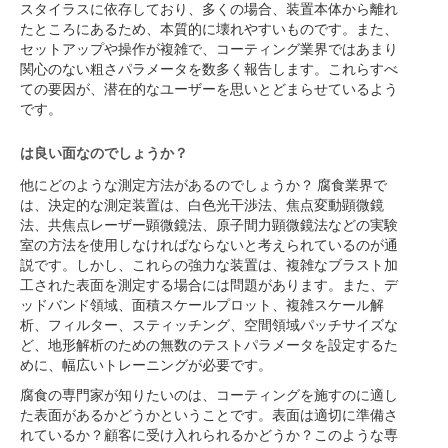
スタイラスに依存しており、多くの場合、装置本体から離れ
たところにあるため、本質的に壊れやすいものです。また、
セットアップや操作が複雑で、コーティング業界ではあまり
関心のない粗さパラメータを数多く報告します。これらすべ
ての要因が、潜在的なユーザーを思いとどまらせているよう
です。
は良い面なのでしょうか？
他にどのような測定方法があるのでしょうか？ 腐食業界で
は、決定的な測定装置は、白色光干渉法、焦点変動顕微鏡
法、共焦点レーザー顕微鏡法、原子間力顕微鏡法などの実験
室の方法を使用しなければならないと考えられているのが通
説です。しかし、これらの強力な装置は、複雑なブラスト加
工された表面を測定する場合には問題があります。また、デ
ッドバンド領域、面積スケールプロット、複雑スケール解
析、フィルター、スティッチング、空間領域パッチサイズな
ど、地形解析のための無数のテストパラメータを設定するた
めに、幅広いトレーニングが必要です。
腐食の専門家が知りたいのは、コーティングを施すのに適し
た表面があるかどうかということです。表面は適切に準備さ
れているか？顧客に受け入れられるかどうか？このような専