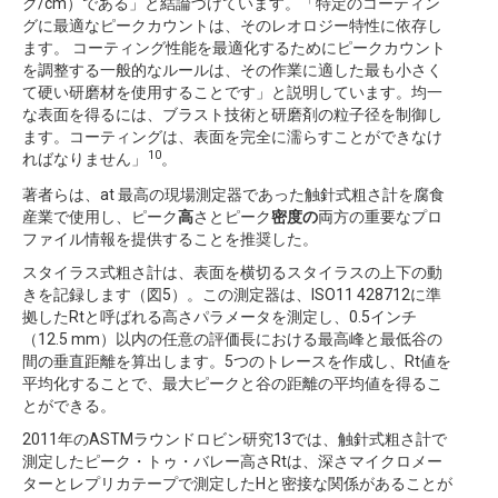
ク/cm）である」と結論づけています。「特定のコーティン
グに最適なピークカウントは、そのレオロジー特性に依存し
ます。 コーティング性能を最適化するためにピークカウント
を調整する一般的なルールは、その作業に適した最も小さく
て硬い研磨材を使用することです」と説明しています。均一
な表面を得るには、ブラスト技術と研磨剤の粒子径を制御し
ます。コーティングは、表面を完全に濡らすことができなけ
10
ればなりません」
。
著者らは、at 最高の現場測定器であった触針式粗さ計を腐食
産業で使用し、ピーク
高
さとピーク
密度の
両方の重要なプロ
ファイル情報を提供することを推奨した。
スタイラス式粗さ計は、表面を横切るスタイラスの上下の動
きを記録します（図5）。この測定器は、ISO11 428712に準
拠したRtと呼ばれる高さパラメータを測定し、0.5インチ
（12.5 mm）以内の任意の評価長における最高峰と最低谷の
間の垂直距離を算出します。5つのトレースを作成し、Rt値を
平均化することで、最大ピークと谷の距離の平均値を得るこ
とができる。
2011年のASTMラウンドロビン研究13では、触針式粗さ計で
測定したピーク・トゥ・バレー高さRtは、深さマイクロメー
ターとレプリカテープで測定したHと密接な関係があることが