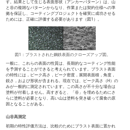
す。結果として生じる表面形状（アンカーパターン）は、山
と谷の複雑なパターンからなり、作業または契約仕様への準
拠を保証し、コーティングプロジェクトを確実に成功させる
ためには、正確に評価する必要があります（図1）。
図1：ブラストされた鋼鉄表面のクローズアップ図。
一般に、これらの表面の性質は、長期的なコーティング性能
を予測することができると考えられています。ブラスト表面
の特性には，ピーク高さ，ピーク密度，展開表面積，角度，
鋭さ，および形状が含まれる。現在では、ピーク高さ（H）の
みが一般的に測定されています。この高さが不十分な場合は
塗料が付着しません。高すぎると、「谷」を埋めるためにさ
らに塗料が必要となり、高い山は塗料を突き破って腐食の原
因となることがある。
山谷高測定
初期の特性評価方法は、比較のためにブラスト表面に置かれ