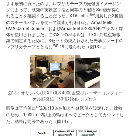
まず最初に行ったのは、レプリカテープの光強度イメージン
グによって、既知の実験室手法と同等のPd値とSdr値が得ら
18が
れることを確認することだった。KTA Labs
用意した3種類
のスチールパネルを使って調査が行われた。AmasteelG、
GMA Garnet Coarse、およびAmasteel S-230/G40ブラスト媒
体が使用されました。この3つのパネルは、LEXT共焦点顕微
鏡で測定するために、3セットの焼入れされた光学グレードの
WPI
レプリカテープとともに
19に送られた（図13）。
図13：オリンパスLEXT OLS 4000走査型レーザーコンフォー
カル顕微鏡（50倍対物レンズ付き
Sz
画像は平均値に
20の10％を加えたat 閾値を設定した。比較
m
のため、1,000 µ
2以上の島はすべてピークとしてカウントし
た。結果は同等であった（図14）。