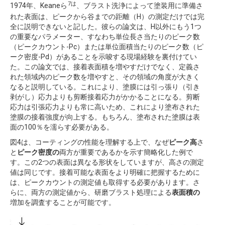
7は
1974年、Keaneら
、ブラスト洗浄によって塗装用に準備さ
れた表面は、ピークから谷までの距離（H）の測定だけでは完
全に説明できないと記した。彼らの論文は、H以外にもう1つ
の重要なパラメーター、すなわち単位長さ当たりのピーク数
（ピークカウント-Pc）または単位面積当たりのピーク数（ピ
ーク密度-Pd）があることを示唆する現場経験を裏付けてい
た。この論文では、接着表面積を増やすだけでなく、定義さ
れた領域内のピーク数を増やすと、その領域の角度が大きく
なると説明している。これにより、塗膜には引っ張り（引き
剥がし）応力よりも剪断接着応力がかかることになる。剪断
応力は引張応力よりも常に高いため、これにより塗布された
塗膜の接着強度が向上する。もちろん、塗布された塗膜は表
面の100％を濡らす必要がある。
図4は、コーティングの性能を理解する上で、なぜ
ピーク高
さ
と
ピーク密度の
両方が重要であるかを示す簡略化した例で
す。この2つの表面は異なる形状をしていますが、高さの測定
値は同じです。接着可能な表面をより明確に把握するために
は、ピークカウントの測定値も取得する必要があります。さ
らに、両方の測定値から、研磨ブラスト処理による
表面積の
増加を調査することが可能です。