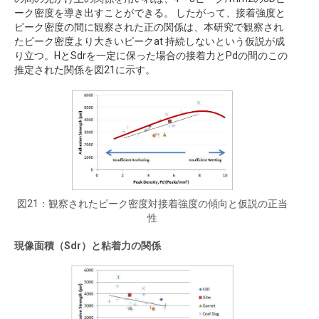
ーク密度を導き出すことができる。 したがって、接着強度と
ピーク密度の間に観察された正の関係は、本研究で観察され
たピーク密度より大きいピークat 持続しないという仮説が成
り立つ。HとSdrを一定に保った場合の接着力とPdの間のこの
推定された関係を図21に示す。
図21：観察されたピーク密度対接着強度の傾向と仮説の正当
性
現像面積（Sdr）と粘着力の関係