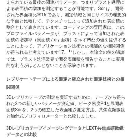
えられている最後の関連パラメータ、つまりブラスト処理に
よる表面積の増加を測定することが可能です。Sdr は、開発
された界面積比率16 であり、測定領域と同じサイズの理想的
な平面と比較して、テクスチャによって追加された表面積の
割合として表されています。コーティングの専門家は、この
プロファイルパラメータが、ブラストによって追加された表
面積の増加率（実面積 / x-y 面積）を示す凹凸の値を提供する
ことによって、アプリケーション技術との機能的な相関関係
17
が得られると考えています17。
しかし、本論文の後の議論
では、ブラスト洗浄業界で開発表面積を報告することに実用
的な利点がほとんどないことが示唆されます。
レプリケートテープによる測定と確立された測定技術との相
関関係
3Dレプリカテープの測定を実証するために、テープから得ら
れた2つの新しいパラメータ測定値、ピーク密度Pdと展開表
面積Sdrを、2つの確立した表面粗さ測定方法、共焦点顕微鏡
と触針式プロフィロメーターと比較しました。
3DレプリカテープイメージングデータとLEXT共焦点顕微鏡
データとの比較