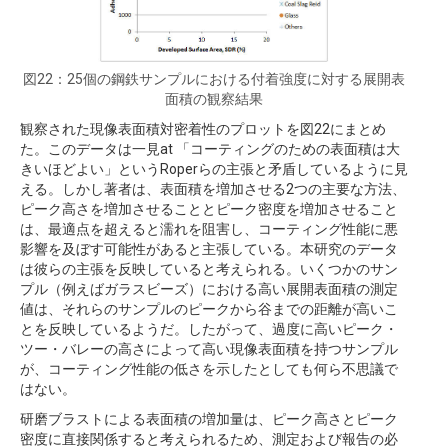
図22：25個の鋼鉄サンプルにおける付着強度に対する展開表
面積の観察結果
観察された現像表面積対密着性のプロットを図22にまとめ
た。このデータは一見at 「コーティングのための表面積は大
きいほどよい」というRoperらの主張と矛盾しているように見
える。しかし著者は、表面積を増加させる2つの主要な方法、
ピーク高さを増加させることとピーク密度を増加させること
は、最適点を超えると濡れを阻害し、コーティング性能に悪
影響を及ぼす可能性があると主張している。本研究のデータ
は彼らの主張を反映していると考えられる。いくつかのサン
プル（例えばガラスビーズ）における高い展開表面積の測定
値は、それらのサンプルのピークから谷までの距離が高いこ
とを反映しているようだ。したがって、過度に高いピーク・
ツー・バレーの高さによって高い現像表面積を持つサンプル
が、コーティング性能の低さを示したとしても何ら不思議で
はない。
研磨ブラストによる表面積の増加量は、ピーク高さとピーク
密度に直接関係すると考えられるため、測定および報告の必