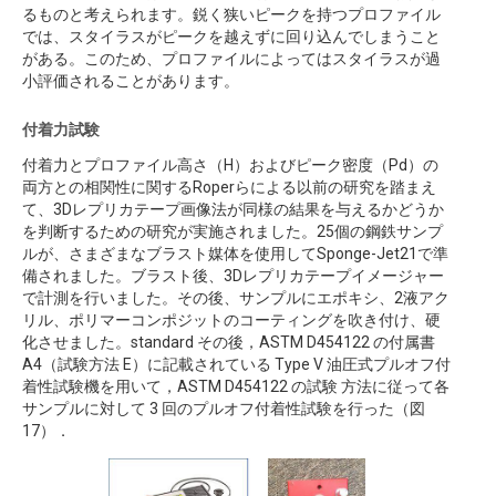
るものと考えられます。鋭く狭いピークを持つプロファイル
では、スタイラスがピークを越えずに回り込んでしまうこと
がある。このため、プロファイルによってはスタイラスが過
小評価されることがあります。
付着力試験
付着力とプロファイル高さ（H）およびピーク密度（Pd）の
両方との相関性に関するRoperらによる以前の研究を踏まえ
て、3Dレプリカテープ画像法が同様の結果を与えるかどうか
を判断するための研究が実施されました。25個の鋼鉄サンプ
ルが、さまざまなブラスト媒体を使用してSponge-Jet21で準
備されました。ブラスト後、3Dレプリカテープイメージャー
で計測を行いました。その後、サンプルにエポキシ、2液アク
リル、ポリマーコンポジットのコーティングを吹き付け、硬
化させました。standard その後，ASTM D454122 の付属書
A4（試験方法 E）に記載されている Type V 油圧式プルオフ付
着性試験機を用いて，ASTM D454122 の試験 方法に従って各
サンプルに対して 3 回のプルオフ付着性試験を行った（図
17）．