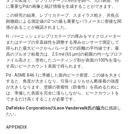
タブル装置で、レプリカテープの特性を調べ、元の表面、特
に重要なPdの画像と統計情報を生成することができます。
この研究の結果、レプリカテープ、スタイラス粗さ、共焦点
顕微鏡による測定値の2つの最も重要なパラメータに密接な関
係があることが確認されました。
H - バーニッシュドレプリカテープの厚みをマイクロメーター
またはテープの非直線性を調整する厚みセンサーで測定して
得られた最大ピークからバレーまでの距離の平均値です。最
高のプルオフ粘着力は、2.5 mil (65 µm)の範囲の均一なプロフ
ァイル高さと、塗布したコーティング剤が表面の100%を濡ら
す高いピークカウント表面で得られます。
Pd - ASME B46.1に準拠した面内ピーク密度。この値を大きく
すると、角度が大きくなり、引張りよりもせん断接着の強度
が大きくなります。塗膜の密着性（防食性）を高めるために
は、準備した表面を完全に濡らしながら、ピークカウントを
できるだけ高くすることが必要です。
DeFelsko CorporationのLeon Vandervalk氏の協力に
感謝し
たい。
APPENDIX