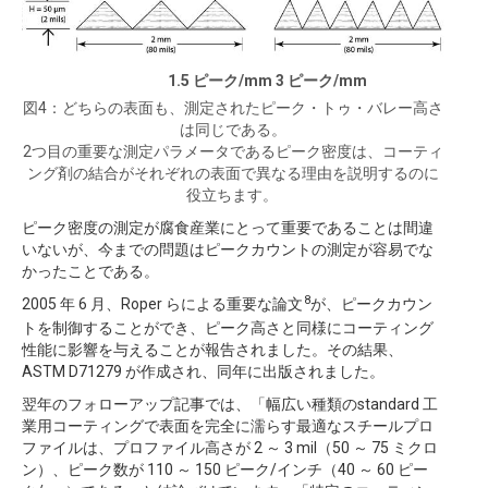
1.5 ピーク/mm 3 ピーク/mm
図4：どちらの表面も、測定されたピーク・トゥ・バレー高さ
は同じである。
2つ目の重要な測定パラメータであるピーク密度は、コーティ
ング剤の結合がそれぞれの表面で異なる理由を説明するのに
役立ちます。
ピーク密度の測定が腐食産業にとって重要であることは間違
いないが、今までの問題はピークカウントの測定が容易でな
かったことである。
8
2005 年 6 月、Roper らによる重要な論文
が、ピークカウン
トを制御することができ、ピーク高さと同様にコーティング
性能に影響を与えることが報告されました。その結果、
ASTM D71279 が作成され、同年に出版されました。
翌年のフォローアップ記事では、「幅広い種類のstandard 工
業用コーティングで表面を完全に濡らす最適なスチールプロ
ファイルは、プロファイル高さが 2 ～ 3 mil（50 ～ 75 ミクロ
ン）、ピーク数が 110 ～ 150 ピーク/インチ（40 ～ 60 ピー