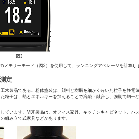
図3
 200のメモリーモード（図3）を使用して、ランニングアベレージを計算し
の測定
人工木製品である。粉体塗装は、顔料と樹脂を細かく砕いた粒子を静電
した粒子は、熱とエネルギーを加えることで溶融・融合し、強靭で均一
適しています。MDF製品は、オフィス家具、キッチンキャビネット、バ
用の組み立て式家具などがあります。