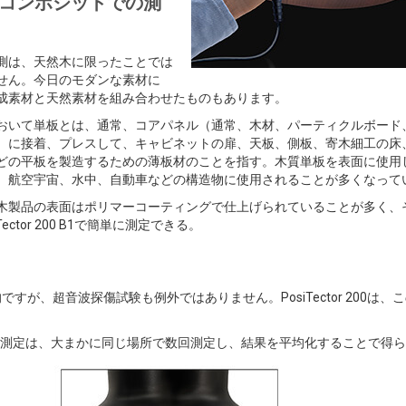
トコンポジットでの測
測は、天然木に限ったことでは
せん。今日のモダンな素材に
成素材と天然素材を組み合わせたものもあります。
おいて単板とは、通常、コアパネル（通常、木材、パーティクルボード
）に接着、プレスして、キャビネットの扉、天板、側板、寄木細工の床
どの平板を製造するための薄板材のことを指す。木質単板を表面に使用
、航空宇宙、水中、自動車などの構造物に使用されることが多くなって
木製品の表面はポリマーコーティングで仕上げられていることが多く、
iTector 200 B1で簡単に測定できる。
が、超音波探傷試験も例外ではありません。PosiTector 200は、
厚さ測定は、大まかに同じ場所で数回測定し、結果を平均化することで得