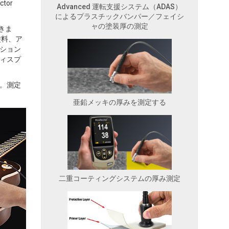
tor
Advanced 運転支援システム（ADAS）
によるプラスチックバンパー／フェイシ
ャの塗装厚の測定
できま
塗料、ア
ション
ィスプ
。測定
亜鉛メッキの厚みを測定する
二重コーティングシステムの厚み測定