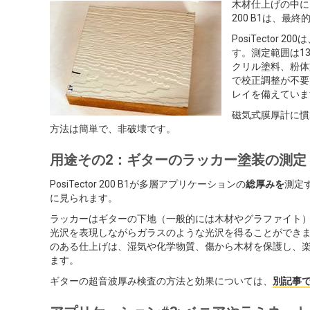
木材仕上げの中には
200 B1は、
PosiTecto
す。測定範囲は13
クリル塗料、粉体
で校正調整が不要
レイを備えていま
磁気式膜厚計に慣
方法は簡単で、非破壊です。
用途その2：ギターのラッカー塗装の測定
PosiTector 200 B1が多層アプリケーションの
総厚みを
測定
に見られます。
ラッカーはギターの下地（一般的には木材やグラファイト
光沢を表現しながらガラスのような光沢を得ることができま
のある仕上げは、湿気や化学物質、傷から木材を保護し、
ます。
ギターの超音波厚み検査の方法と効果については、
別記事