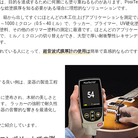
、目的を達成するために何層にも塗り重ねるものがあります。PosiTec
最終的な総塗膜厚を知る必要がある場合に理想的なソリューションです。
r 200は、箱から出してすぐにほとんどの木工仕上げアプリケーションを測定
～1000ミクロン（0.5～40ミル）で、ラッカー、プライマー、UV硬化
塗料、その他のポリマー塗料の測定に最適です。ほとんどのアプリケー
で、ミル／ミクロンの切り替えができ、大型で厚い耐衝撃性レキサンデ
す。
れている人にとって、
超音波式膜厚計の使用は
簡単で直感的なものです
する良い例は、楽器の製造工程
）に塗布され、木材の美しさと
す。 ラッカーの強靭で耐久性
楽器の音響的な響きを最適化し
で
ご紹介しています。