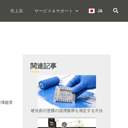
売上高
サービス＆サポート
JA
関連記事
破壊超音
硬化前の塗膜の湿潤膜厚を測定する方法