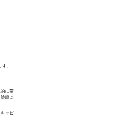
ます。
気的に帯
な塗膜に
スキャビ