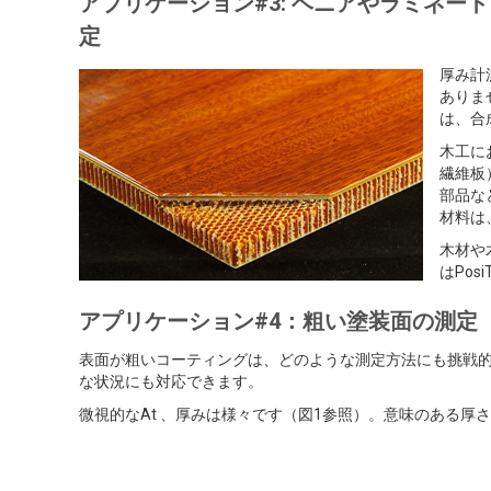
アプリケーション#3: ベニアやラミネー
定
厚み計
ありま
は、合
木工に
繊維板
部品な
材料は
木材や
はPos
アプリケーション#4：粗い塗装面の測定
表面が粗いコーティングは、どのような測定方法にも挑戦的です
な状況にも対応できます。
微視的なAt 、厚みは様々です（図1参照）。意味のある